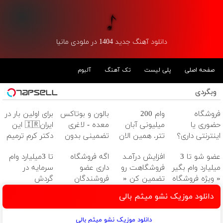
دانلود آهنگ جدید 1404 در ملودی مانیا
صفحه اصلی
پلی لیست
تک آهنگ
آلبوم
وبگردی
فروشگاه
وام 200
بالون و بوتاکس
برای اولین بار در
حضوری یا
میلیونی آبان
معده - لاغری
ایران🇮🇷 این
اینترنتی داری؟
تتر. همین الان
تضمینی بدون
دکتر کرم ترمیم
راحت محصول و
احراز هویت کن!
جراحی
کننده 23 روزه
عضو شو تا 3
افزایش درآمـد
اگه فروشگاه
تا 3میلیارد وام
خدماتت رو
ساخت!
میلیارد وام بگیر
فروشگاهت رو
داری عضو
سرمایه در
بفروش
« ویژه فروشگاه
تضمین کن «
فروشندگان
گردش
ها »
فروشگاهت رو
دیجی پی شو 3
فروشندگان =>
دانلود موزیک نشو میثم بالی
ثبت کن »
میلیارد وام بگیر
فروشگاهت رو
ثبت کن
دانلود موزیک نشو میثم بالی