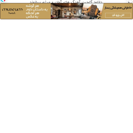
دانلود گلچین آهنگ های آوان و میثم بیرانوند
دانلود گلچین آهنگ های میثم تعاونی
دانلود گلچین آهنگ های میثم اکبری
دانلود گلچین آهنگ های میثم و شاهین
دانلود گلچین آهنگ های میثم راد
دانلود گلچین آهنگ های میثم امینی
سرمایه ای برای آینده ، امیدی
برای زندگی
کلیک کن!
وبگردی
با پودر جلبک شکم و
بالون و بوتاکس معده
با جلبک لاغری 3سوته
پهلوتو آب کن و
- لاغری تضمینی بدون
به اندام ایده ال
مانکن شو(تخفیف تا
جراحی
برس(تا امشب تخفیف
امشب)
ویژه)