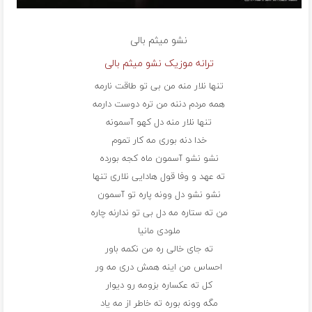
نشو میثم بالی
ترانه موزیک نشو میثم بالی
تنها نلار منه من بی تو طاقت نارمه
همه مردم دننه من تره دوست دارمه
تنها نلار منه دل کهو آسمونه
خدا دنه بوری مه کار تموم
نشو نشو آسمون ماه کجه بورده
ته عهد و وفا قول هادایی نلاری تنها
نشو نشو دل وونه پاره تو آسمون
من ته ستاره مه دل بی تو ندارنه چاره
ملودی مانیا
ته جای خالی ره من نکمه باور
احساس من اینه همش دری مه ور
کل ته عکساره بزومه رو دیوار
مگه وونه بوره ته خاطر از مه یاد