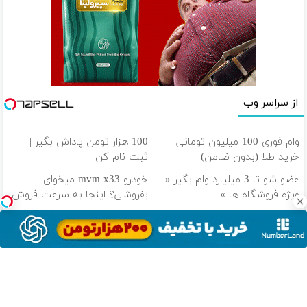
از سراسر وب
وام فوری 100 میلیون تومانی
100 هزار تومن پاداش بگیر |
خرید طلا (بدون ضامن)
ثبت نام کن
عضو شو تا 3 میلیارد وام بگیر «
خودرو mvm x33 میخوای
ویژه فروشگاه ها »
بفروشی؟ اینجا به سرعت فروش
میره
داری از نوسان بازار جا میمونی!!!!
طلا میخوای؟ تا 100 میلیون وام
وام بگیر، طلا بخر💰
فوری خرید طلا‼️
دانلود آهنگ با کیفیت اصلی
دانلود آهنگ با کیفیت 128