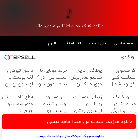
دانلود آهنگ جدید 1404 در ملودی مانیا
صفحه اصلی
پلی لیست
تک آهنگ
آلبوم
وبگردی
اگر میخوای
پرطرفدار ترین
خرید موبایل با
درمان تیرگی و
ایمپلنت کنی
شامپو ضدریزش
اسنپ پی | در ۴
لک پوست،با
الان وقتشه |
موی جلبک رو
قسط بدون سود
لوسیون روشن
فقط با ۲۵
با45%تخفیف
و کارمزد!
کننده ویتامین
با این کشف
زیبایی پوستت
این لوسیون
قطع کامل ریزش
میلیون تومان!!!
بخر
c!
جدید دنیای
رو با این
روشن کننده
موی شما بدون
زیبایی، تیرگی
لوسیون روشن
پوستت رو
جراحی!
پوست را از بین
کننده چندبرابر
3سوته درخشان
شامپوجلبک
دانلود موزیک عیدت من عیدا حامد نیسی
ببرید!
کن
میکنه50%تخفیف
تضمین کیفیت
دانلود موزیک عیدت من عیدا حامد نیسی