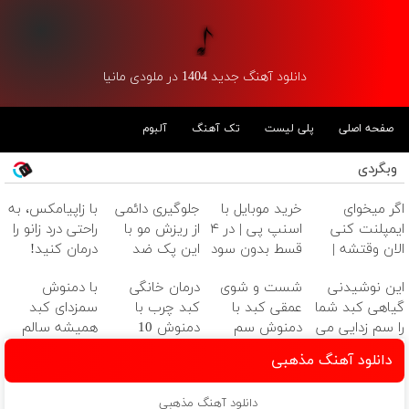
دانلود آهنگ جدید 1404 در ملودی مانیا
صفحه اصلی
پلی لیست
تک آهنگ
آلبوم
وبگردی
اگر میخوای
خرید موبایل با
جلوگیری دائمی
با زاپیامکس، به
ایمپلنت کنی
اسنپ پی | در ۴
از ریزش مو با
راحتی درد زانو را
الان وقتشه |
قسط بدون سود
این پک ضد
درمان کنید!
فقط با ۲۵
و کارمزد!
ریزش موی
این نوشیدنی
شست و شوی
درمان خانگی
با دمنوش
میلیون تومان!!!
جلبک(تخفیف
گیاهی کبد شما
عمقی کبد با
کبد چرب با
سمزدای کبد
ویژه)
را سم زدایی می
دمنوش سم
دمنوش 10
همیشه سالم
کند (با ضمانت
زدای گیاهی!
گیاه+55%
باش
دانلود آهنگ مذهبی
مرجوعی)
تخفیف
دانلود آهنگ مذهبی