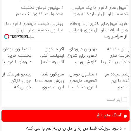
داروخانه نزدیکت
داروخانه و پک یخ!
آمپول های لاغری با یک میلیون
۱ میلیون تومان تخفیف
تخفیف | ارسال از داروخانه های
محصولات لاغری؛ یک قدم
معتبر
نزدیک‌تر به شروع کاهش وزن
خریدآمپول‌های لاغری از داروخانه
بهترین قیمت داروهای لاغری، با ۱
های اطرافت، ارسال فوری همراه با
میلیون تخفیف و ارسال از
از سراسر وب
پک یخ!
داروخانه‌
پایان دغدغه
بهترین داروهای
اگر میخوای
1 میلیون تومان
هزینه های
لاغری برای شروع
ایمپلنت کنی
تخفیف خرید
دندان پزشکی با
کاهش وزن،
الان وقتشه |
داروهای لاغری با
پک سفید
ارسال از داروخانه
فقط با ۲۵
ارسال از داروخانه
رشد مجدد مو
۱ میلیون تومان
سرنگون شد!
ویدیو هولناک از
کننده خانگی
های نزدیکت!
میلیون تومان!!!
و پک یخ!
فقط با این
تخفیف داروهای
ریزش موهات با
جوان کارتن
شامپو
لاغری منتخب با
این شامپوی
خوابی که
ممکنه(45%
ارسال از داروخانه
آلمانی(خرید45%تخفیف)
میلیاردر شد.
تخفیف در خرید
نزدیکت
آموزش رایگان
پلی لیست
فوری)
آهنگ های داغ
دانلود موزیک فقط دروازه ی دل رو رویه غم وا می کنه