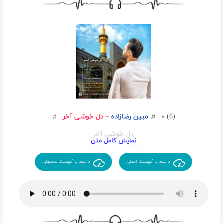
شد
داغ جوونو داغ خزونو گریه کنم کوچه به کوچه آسمونو
بازم قراره هر شب دوباره پیدا کنم با پرچم تو خونمونو
این غم زیاده این غم زیاده که اشک میریزم واسه تو بی اراده
پیر و جون اشک خرد و کلون اشک مثل یه ایلی که جوون از
دست داده
با تو چه کردن ای غرق خون تن لعنت به هر کس که تورو
رنجوند لعنت
شرح غم تو شرح یه بغضه بغضی که با من هست تا روز قیامت
این غم زیاده این غم زیاده که اشک میریزم واسه تو بی اراده
(6) » ♬
مبین رضازاده
–
دل خوشی آخر
♬
پیر و جون اشک خرد و کلون اشک مثل یه ایلی که جوون از
دل خوشی آخر
دست داده
یه زائر غریب و تنهام
مسیر دوری طی کردم
دانلود با کیفیت اصلی
دانلود با کیفیت معمولی
مث کبوترهای عاشق
بزار منم دورت بگردم
آشوبم آرامش دل خستم برگردون آقا
گشتم اما
هیچ جا رو ندیدم مثل حرم تو این دنیا زیبا باشه مث رویا