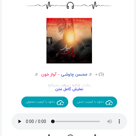
همه عمر نام تو بر لبم نفسم ثنای تو یا علی
سر آغاز و سرانجامش حسین است
برود سرم نرود ولی ز سرم هوای تو یا علی
در این عالم که هر کس را عزیزیست
همه عمر نام تو بر لبم نفسم ثنای تو یا علی
عزیز جان ما نامش حسین است
برود سرم نرود ولی ز سرم هوای تو یا علی
به عشقش تا که قلبم مبتلا شد
همه سر درونم برملا شد
همینکه تربتش را سجده کردم
تو گویی کعبه ی من کربلا شد
مرا در دل تمنای حسین است
که قلب من فقط جای حسین است
بهشت ارزانیه خوبان عالم
(5) » ♬
محسن چاوشی
–
آواز خون
♬
بهش من تماشای حسین است
رخت عزامو پیرهن سیامو
تو ای درد مرا درمان حسین جان
از باغچه بیرون میکشم دلتنگیامو
نوای نوحه ی باران حسین جان
از غربت تو با من بخونه حرفی
دانلود با کیفیت اصلی
دانلود با کیفیت معمولی
بخوانم عشق را با سوز ترکی
به سینه میزنه زنگ صدامو
منیم جانیم سنه قوربان حسین جان
دل بود خون شد جونم فدای مشکی که مثل لاله های واژگون
شد
عیبی نداره بذار بگن که آوازه خون بود و واسه تو روضه خون