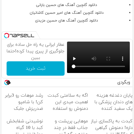
دانلود گلچین آهنگ های حسین بارانی
دانلود گلچین آهنگ های امیر حسین کاشانیان
دانلود گلچین آهنگ های حسین مزیدی
عطار ایرانی یه راه حل ساده برای
جلوگیری از پیری پیدا کرده!حتما
ببین
ثبت خرید
وبگردی
پایان دغدغه هزینه
اگه به سلامتی کبدت
رشد موهات رو 3برابر
های دندان پزشکی با
اهمیت میدی این
کن! با شامپو
پک سفید کننده
دمنوش رو استفاده
ضدریزش جلبک
خانگی
کن
کبدت به پاکسازی نیاز
موهایی پرپشت و
نوشیدنی شفابخش
داره! دمنوش گیاهی
جذاب فقط در چند
کبد با 10 گیاه