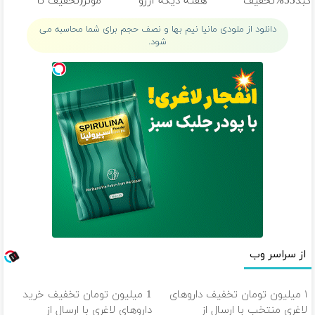
کبد55%تخفیف
هفته دیگه آرزو
موثر(تخفیف تا
نیست! (تخفیف ویژه)
امشب)
دانلود از ملودی مانیا نیم بها و نصف حجم برای شما محاسبه می
شود.
از سراسر وب
۱ میلیون تومان تخفیف داروهای
1 میلیون تومان تخفیف خرید
لاغری منتخب با ارسال از
داروهای لاغری با ارسال از