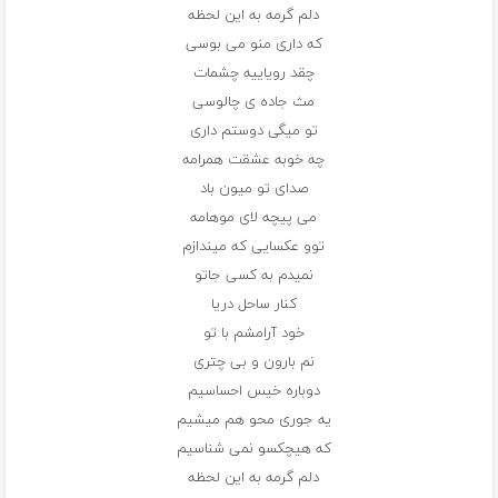
دلم گرمه به این لحظه
که داری منو می بوسی
چقد رویاییه چشمات
مث جاده ی چالوسی
تو میگی دوستم داری
چه خوبه عشقت همرامه
صدای تو میون باد
می پیچه لای موهامه
توو عکسایی که میندازم
نمیدم به کسی جاتو
کنار ساحل دریا
خود آرامشم با تو
نم بارون و بی چتری
دوباره خیس احساسیم
یه جوری محو هم میشیم
که هیچکسو نمی شناسیم
دلم گرمه به این لحظه