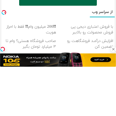
از سراسر وب
با فروش اعتباری دیجی پی
❗❗200 میلیون وام❗❗ فقط با احراز
فروش محصولت رو بالاببر
هویت
افزایش درآمـد فروشگاهت رو
صاحب فروشگاه هستی؟ وام تا
تضمین کن
۳ میلیارد تومان بگیر
❗❗200 میلیون وام❗❗ در آبان تتر
100 هزار تومن پاداش بگیر |
احراز هویت کن
ثبت نام کن
دانلود آهنگ با کیفیت اصلی
دانلود آهنگ با کیفیت 128