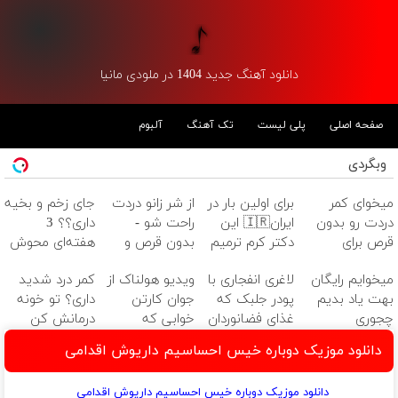
دانلود آهنگ جدید 1404 در ملودی مانیا
صفحه اصلی
پلی لیست
تک آهنگ
آلبوم
وبگردی
میخوای کمر
برای اولین بار در
از شر زانو دردت
جای زخم و بخیه
دردت رو بدون
ایران🇮🇷 این
راحت شو -
داری؟؟ 3
قرص برای
دکتر کرم ترمیم
بدون قرص و
هفته‌ای محوش
همیشه خوب
کننده 23 روزه
عمل
کن!
میخوایم رایگان
لاغری انفجاری با
ویدیو هولناک از
کمر درد شدید
کنی؟
ساخت!
بهت یاد بدیم
پودر جلبک که
جوان کارتن
داری؟ تو خونه
(◂پرسش‌نامه رو
چجوری
غذای فضانوردان
خوابی که
درمانش کن
پر کن)
پولدارشی! باور
هم هست(به
میلیاردر شد.
(◂پرسش‌نامه رو
دانلود موزیک دوباره خیس احساسیم داریوش اقدامی
نداری امتحانش
همراه پک
آموزش رایگان
پرکن)
مجانیه
هدیه)
دانلود موزیک دوباره خیس احساسیم داریوش اقدامی