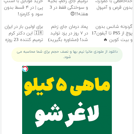
خداحافظی با کمردرد،
ترمیم جای زخم، بخیه
خرید موبایل با اسنپ
بدون قرص و آمپول
و سوختگی فقط در 3
پی | در ۴ قسط بدون
هفته!!😍
سود و کارمزد!
گردونه شانس بدون
پماد درمان جای زخم
برای اولین بار در ایران
پوچ از PS5 تا آیفون17
در ۷ روز در یزد تولید
🇮🇷 این دکتر کرم
و بیت کوین 🔥
شد! (مشاوره بگیرید)
ترمیم کننده 23 روزه
ساخت!
دانلود از ملودی مانیا نیم بها و نصف حجم برای شما محاسبه می
شود.