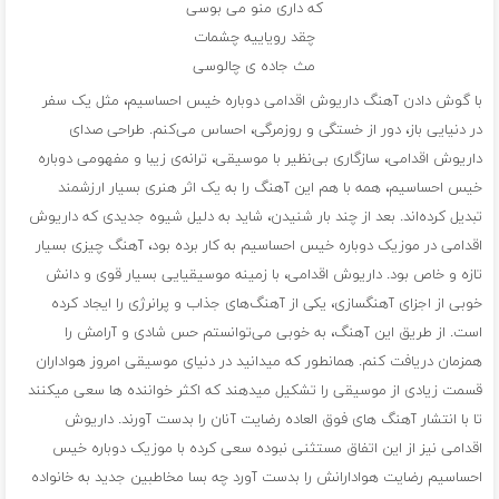
که داری منو می بوسی
چقد رویاییه چشمات
مث جاده ی چالوسی
با گوش دادن آهنگ داریوش اقدامی دوباره خیس احساسیم، مثل یک سفر
در دنیایی باز، دور از خستگی و روزمرگی، احساس می‌کنم. طراحی صدای
داریوش اقدامی، سازگاری بی‌نظیر با موسیقی، ترانه‌ی زیبا و مفهومی دوباره
خیس احساسیم، همه با هم این آهنگ را به یک اثر هنری بسیار ارزشمند
تبدیل کرده‌اند. بعد از چند بار شنیدن، شاید به دلیل شیوه جدیدی که داریوش
اقدامی در موزیک دوباره خیس احساسیم به کار برده بود، آهنگ چیزی بسیار
تازه و خاص بود. داریوش اقدامی، با زمینه موسیقیایی بسیار قوی و دانش
خوبی از اجزای آهنگسازی، یکی از آهنگ‌های جذاب و پرانرژی را ایجاد کرده
است. از طریق این آهنگ، به خوبی می‌توانستم حس شادی و آرامش را
همزمان دریافت کنم. همانطور که میدانید در دنیای موسیقی امروز هواداران
قسمت زیادی از موسیقی را تشکیل میدهند که اکثر خواننده‌ ها سعی میکنند
تا با انتشار آهنگ ‌های فوق العاده رضایت آنان را بدست آورند. داریوش
اقدامی نیز از این اتفاق مستثنی نبوده سعی کرده با موزیک دوباره خیس
احساسیم رضایت هوادارانش را بدست آورد چه بسا مخاطبین جدید به خانواده