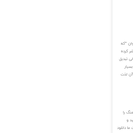
ان “که
ر کرده
ی تبدیل
سیار
 آن لذت
نگ را
د و
ما دانلود