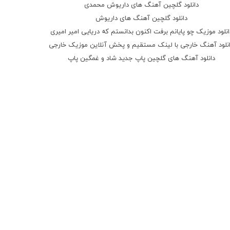
دانلود گلچین آهنگ های داریوش محمدی
دانلود گلچین آهنگ های داریوش
انلود موزیک چو پایانم برفت اکنون بدانستم که دریایی امیر امیری
نلود آهنگ خارجی با لینک مستقیم و پخش آنلاین موزیک خارجی
دانلود آهنگ های گلچین پاپ جدید شاد و غمگین پاپ
دانلود آهنگ بی کلام لایت آرامش بخش
دانلود آهنگ کودک (مناسب کودکان تولد جشن و لالایی)
نلود آهنگ های مرتبط به حضرت علی(میلاد و شهادت و عید غدیر)
دانلود آهنگ عربی گلچین موزیک عربی شاد و غمگین جدید
پرکاربردترین چراغ شارژی 2026
میکنه 💡😍
ثبت سفارش