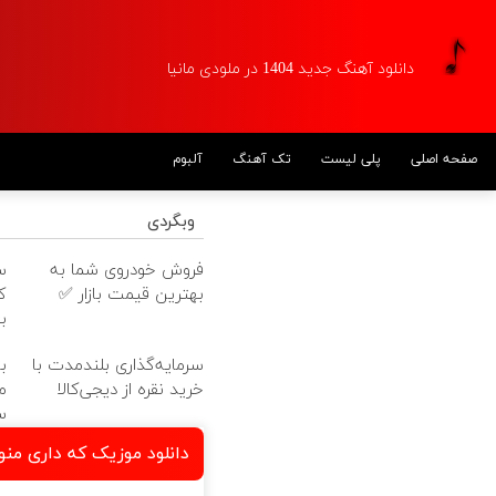
دانلود آهنگ جدید 1404 در ملودی مانیا
صفحه اصلی
پلی لیست
تک آهنگ
آلبوم
وبگردی
فروش خودروی شما به
س
بهترین قیمت بازار ✅
ک
ب
سرمایه‌گذاری بلندمدت با
ب
خرید نقره از دیجی‌کالا
م
س
دانلود موزیک که داری من