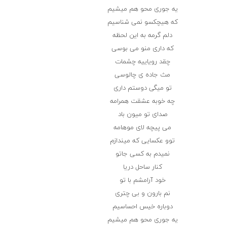
یه جوری محو هم میشیم
که هیچکسو نمی شناسیم
دلم گرمه به این لحظه
که داری منو می بوسی
چقد رویاییه چشمات
مث جاده ی چالوسی
تو میگی دوستم داری
چه خوبه عشقت همرامه
صدای تو میون باد
می پیچه لای موهامه
توو عکسایی که میندازم
نمیدم به کسی جاتو
کنار ساحل دریا
خود آرامشم با تو
نم بارون و بی چتری
دوباره خیس احساسیم
یه جوری محو هم میشیم