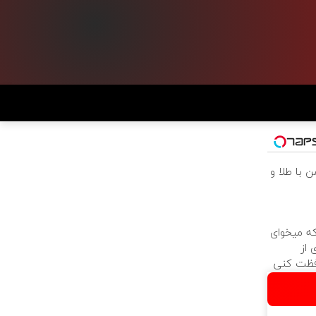
 با طلا و
که میخوای
 از
فظت کنی