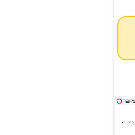
 که شگفت زده ات