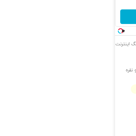
 محدود!! 3000گیگ اینترنت
 نقره