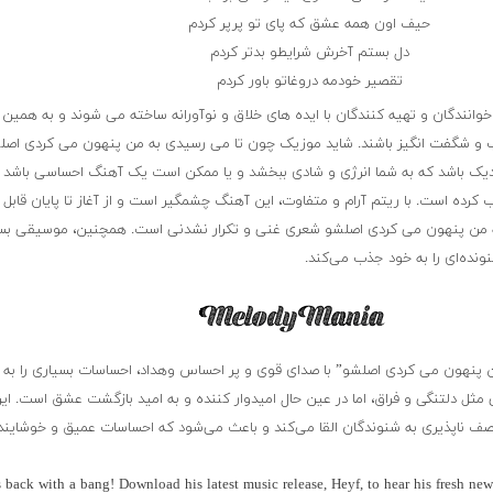
حیف اون همه عشق که پای تو پرپر کردم
دل بستم آخرش شرایطو بدتر کردم
تقصیر خودمه دروغاتو باور کردم
انندگان و تهیه کنندگان با ایده های خلاق و نوآورانه ساخته می شوند و به همین
اب و شگفت انگیز باشند. شاید موزیک چون تا می رسیدی به من پنهون می کردی اصل
یک باشد که به شما انرژی و شادی ببخشد و یا ممکن است یک آهنگ احساسی باشد 
 کرده است. با ریتم آرام و متفاوت، این آهنگ چشمگیر است و از آغاز تا پایان قابل
ه من پنهون می کردی اصلشو شعری غنی و تکرار نشدنی است. همچنین، موسیقی بس
ونده‌ای را به خود جذب می‌کند.
 پنهون می کردی اصلشو” با صدای قوی و پر احساس وهداد، احساسات بسیاری را به
 مثل دلتنگی و فراق، اما در عین حال امیدوار کننده و به امید بازگشت عشق است. ای
ف ناپذیری به شنوندگان القا می‌کند و باعث می‌شود که احساسات عمیق و خوشایندی
 back with a bang! Download his latest music release, Heyf, to hear his fresh ne