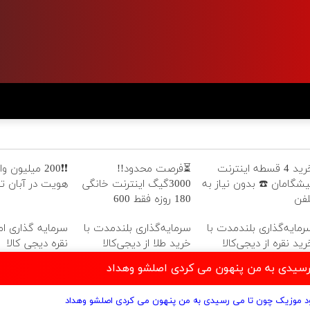
خرید 4 قسطه اینترنت
⏳فرصت محدود!!
❗❗200 میلیون و
یشگامان ☎️ بدون نیاز به
3000گیگ اینترنت خانگی
هویت در آبان تت
لفن
180 روزه فقط 600
هزارتومان!!
رمایه‌گذاری بلندمدت با
سرمایه‌گذاری بلندمدت با
سرمایه گذاری امن
رید نقره از دیجی‌کالا
خرید طلا از دیجی‌کالا
نقره دیجی کالا
رسیدی به من پنهون می کردی اصلشو وهداد
ود موزیک چون تا می رسیدی به من پنهون می کردی اصلشو وهداد