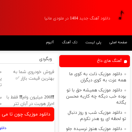
دانلود آهنگ جدید 1404 در ملودی مانیا
صفحه اصلی
پلی لیست
تک آهنگ
آلبوم
وبگردی
آهنگ های داغ
فروش خودروی شما به
دانلود موزیک ذلت به كوی ما
بهترین قیمت بازار ✅
پ
همه عزت به كوی دیگران
ت
دانلود موزیک همیشه حق با تو
بوده خب دیگه چه کاریه محسن
❗❗200 میلیون وام❗❗ فقط با
س
یگانه
احراز هویت در آبان تتر
خ
دانلود موزیک شب و روز دنبال
دانلود موزیک چون تا می 
تو لحظه ای رو هدر نکردم
دانل
دانلود موزیک هنوز نرسیده جلو