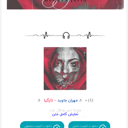
(1) » ♬
مهران جاوید
–
تازگیا
♬
خوبه حس‌و‌حال بات
القا میکنی عشقو با نگات
تا انتهای راه
دانلود با کیفیت اصلی
دانلود با کیفیت معمولی