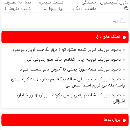
بدون کمیسیون
خستگی
قیمت نمیخره!
نده! به مصرف
😍
داشت... نگاهِ
بیا اینجا به
کننده بفروش!
بعد، انرژی داره
قیمت
بدون پاسخ به
🌸 بلفا با 25%
بفروش*فقط
یک تماس
آلبوم
تخفیف
خریدار واقعی*
آهنگ های داغ
دانلود موزیک لبریز شده عشق تو از برق نگاهت آریان موسوی
دانلود موزیک توویه چاله افتادم خاک منو زندونی کرد
دانلود موزیک همه جوره یعنی تا آخرش باتو هستم نیواد
دانلود موزیک با تو خیلی ساله دیگه غم ندارم همه کاره شدی
واسه دله بی قرارم امید خسروانی
دانلود موزیک شایدم رفتی و من نکردم باورش هنوز شایان
اشراقی
پربازدیدها