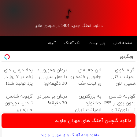
دانلود آهنگ جدید 1404 در ملودی مانیا
صفحه اصلی
پلی لیست
تک آهنگ
آلبوم
وبگردی
اگر میخوای
این جعبه ی
درمان همورویید
پماد درمان جای
ایمپلنت کنی
جادویی خنده رو
با عمل سرپایی
زخم در ۷ روز در
همین الان
رو لبات حک
30 دقیقه‌ای!
یزد تولید شد!
وقتشه | فقط با
میکنه
بدون درد و
(مشاوره بگیرید)
گردونه شانس
به بزرگترین
درمان بواسیر در
گردونه شانس
۲۵ میلیون
خرید40%تخفیف
خونریزی، بدون
بدون پوچ از PS5
جشنواره
30 دقیقه!
تبدیل، بچرخون
تومان!!!
نیاز
تا آیفون17 و
ایمپلنت تهران
جایزه ببر
بیت کوین 🔥
خوش اومدید! |
دانلود گلچین آهنگ های مهران جاوید
فقط ۲۵ میلیون
!
دانلود همه آهنگ های مهران جاوید