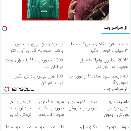
از سراسر وب
صاحب فروشگاه هستی؟ وام تا
از سود هیچ بازاری جا نمون!
۳ میلیارد تومان بگیر
باکس سرمایه گذاری آبان تتر
❗❗200 میلیون وام❗❗ با احراز
200 میلیون وام ❗❗ با احراز هویت
هویت در آبان تتر
در آبان تتر
40 درصد سود سالانه❗ از تورم جا
100 هزار تومن پاداش بگیر |
نمونی😲
ثبت نام کن
از سراسر وب
ماشینت رو
بدون کمیسیون
سرمایه گذاری
خریدار واقعی
بدون دردسر
خودروتو بفروش
بدون ریسک با
خودش میاد!
بفروش | بدون
سود 38 درصد
فروش فوری
کمسیون 😍
سالانه📈
ماشین در همراه
فروش خودرو
نگاهِ قبل،
دلال ماشینتو به
ماشینتو به دلال
مکانیک