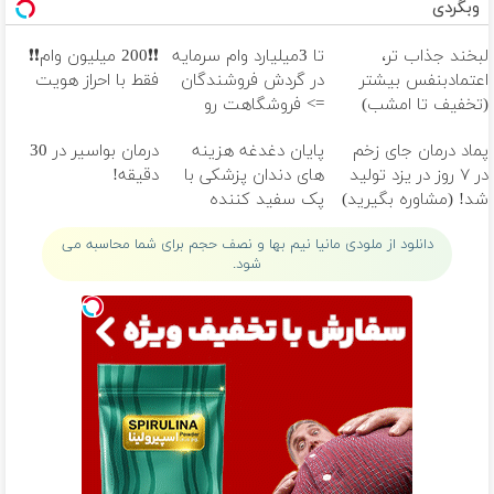
وبگردی
رفتنو نازت ماله ماست
لبخند جذاب تر،
تا 3میلیارد وام سرمایه
❗❗200 میلیون وام❗❗
اعتمادبنفس بیشتر
در گردش فروشندگان
فقط با احراز هویت
(تخفیف تا امشب)
=> فروشگاهت رو
ثبت کن
پماد درمان جای زخم
پایان دغدغه هزینه
درمان بواسیر در 30
در ۷ روز در یزد تولید
های دندان پزشکی با
دقیقه!
شد! (مشاوره بگیرید)
پک سفید کننده
خانگی
دانلود از ملودی مانیا نیم بها و نصف حجم برای شما محاسبه می
شود.