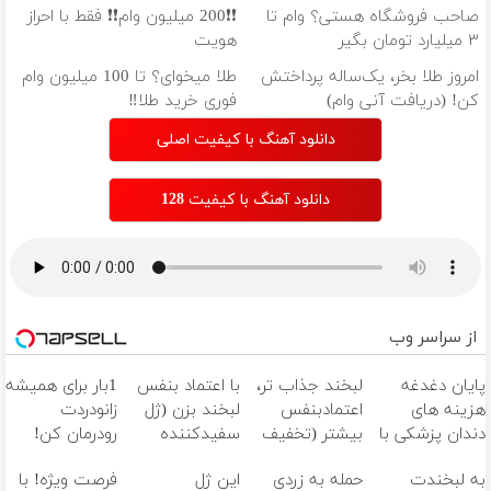
صاحب فروشگاه هستی؟ وام تا
❗❗200 میلیون وام❗❗ فقط با احراز
۳ میلیارد تومان بگیر
هویت
امروز طلا بخر، یک‌ساله پرداختش
طلا میخوای؟ تا 100 میلیون وام
کن! (دریافت آنی وام)
فوری خرید طلا‼️
دانلود آهنگ با کیفیت اصلی
دانلود آهنگ با کیفیت 128
از سراسر وب
پایان دغدغه
لبخند جذاب تر،
با اعتماد بنفس
1بار برای همیشه
هزینه های
اعتمادبنفس
لبخند بزن (ژل
زانودردت
دندان پزشکی با
بیشتر (تخفیف
سفیدکننده
رودرمان کن!
پک سفید
تا امشب)
دندان40%تخفیف)
(تکنولوژی
به لبخندت
حمله به زردی
این ژل
فرصت ویژه! با
کننده خانگی
آلمان)