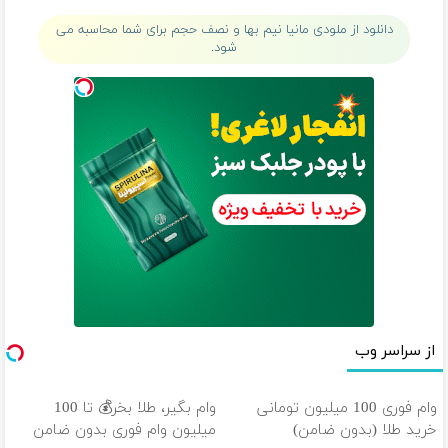
ثبت کن
بشن55%تخفیف
دانلود از ملودی مانیا نیم بها و نصف حجم برای شما محاسبه می
شود.
از سراسر وب
وام فوری 100 میلیون تومانی
وام بگیر، طلا بخر💰 تا 100
خرید طلا (بدون ضامن)
میلیون وام فوری بدون ضامن