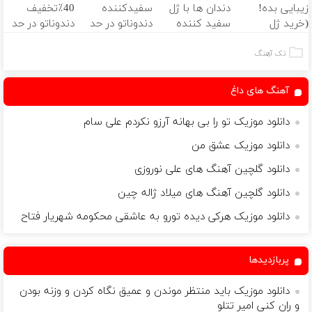
زیبایی بده!
دندان ها با ژل
سفیدکننده
40٪تخفیف
◂پرسشنامه▸
(خرید ژل
سفید کننده
دندوناتو در حد
دندوناتو در حد
سفیدکننده
دندان!
لمینت سفید
کامپوزیت
دندان
خرید40%تخفیف
میکنه
سفید کن
تک آهنگ
با40%تخفیف)
(40%تخفیف)
آهنگ های داغ
دانلود موزیک تو را بی بهانه آرزو نکردم علی سام
دانلود موزیک عشق من
دانلود گلچین آهنگ های علی نوروزی
دانلود گلچین آهنگ های میلاد ژاله چین
دانلود موزیک هرکی دیده تورو به عاشقی محکومه شهریار فتاح
پربازدیدها
دانلود موزیک باید منتظر موندن و عمیق نگاه کردن و وزنه بودن
و ران کنی امیر تتلو