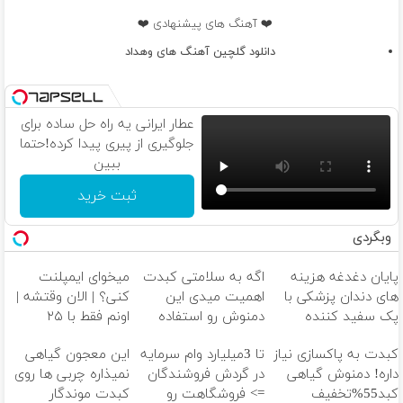
❤️ آهنگ های پیشنهادی ❤️
دانلود گلچین آهنگ های وهداد
عطار ایرانی یه راه حل ساده برای
جلوگیری از پیری پیدا کرده!حتما
ببین
ثبت خرید
وبگردی
پایان دغدغه هزینه
اگه به سلامتی کبدت
میخوای ایمپلنت
های دندان پزشکی با
اهمیت میدی این
کنی؟ | الان وقتشه |
پک سفید کننده
دمنوش رو استفاده
اونم فقط با ۲۵
خانگی
کن
میلیون تومان!!!
کبدت به پاکسازی نیاز
تا 3میلیارد وام سرمایه
این معجون گیاهی
داره! دمنوش گیاهی
در گردش فروشندگان
نمیذاره چربی ها روی
کبد55%تخفیف
=> فروشگاهت رو
کبدت موندگار