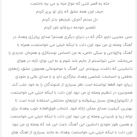
مثه یه قصر شنی که موج میاد و می بره باختمت
حیف اون همه عشق که پای تو پرپر کردم
دل بستم آخرش شرایطو بدتر کردم
تقصیر خودمه دروغاتو باور کردم
حس عجیبی دارم، انگار که در دنیای دیگری هستم! صدای پرانرژی وهداد در
آهنگ وصله ی من نبود اون دلت با اینکه خیلی می خواستمت، همراه با
آهنگ واج‌واجی و سبکی خاص، به من احساس نوستالژی و همزمان جدیدی را
می‌بخشد. حتی نتوانستم از جایم بلند شوم و به این نوای تازه، در هوای
دلنشینی که داشت، بپیوندم. این آهنگ با موضوعاتی همچون عشق، رابطه‌ی
عاطفی و احساسات شخصی وهداد سازگاری دارد و با صدای عالی و ملودی
زیبای خود قطعا توانسته است نظر بسیاری از شنوندگان را به خود جلب کند.
همچنین، در تنظیم وصله ی من نبود اون دلت با اینکه خیلی می خواستمت
از تکنولوژی‌های بسیار پیشرفته و ابزارهای مختلفی استفاده شده است تا
بهترین کیفیت صدای ممکن ارائه شود. انتخاب فوق‌العاده خوب وهداد برای
ترانه زیبا و شنیدنی وصله ی من نبود اون دلت با اینکه خیلی می خواستمت
و همین طور ملودی دلنشین این آهنگ باعث این شد که وصله ی من نبود
اون دلت با اینکه خیلی می خواستمت وهداد به مانند بسیاری از اهنگ های