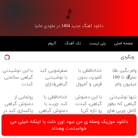
دانلود آهنگ جدید 1404 در ملودی مانیا
صفحه اصلی
پلی لیست
تک آهنگ
آلبوم
وبگردی
وام بگیر، طلا
خداحافظی با
صفرشویی کبد
با این نوشیدنی
بخر💰 تا 100
کمردرد، بدون
با نوشیدنی
گیاهی سلامتی
میلیون وام
قرص و آمپول
گیاهی(دارای
کبدت
فوری بدون
سیب
تضمینه!50%تخفیف
تنها نوشیدنی
با این دمنوش
خداحافظی با
رونمایی از
ضامن
سلامت+55تخفیف)
گیاهی که بطور
گیاهی، کبدت
کبد چرب، با
دمنوش گیاهی
کامل چربی های
رو تازه کن!
دمنوش گیاهی
پاکسازی کبد در
کبد رو از بین
کبد (تخفیف
ایران!55%تخفیف
دانلود موزیک وصله ی من نبود اون دلت با اینکه خیلی می
میبره
ویژه امروز)
خواستمت وهداد