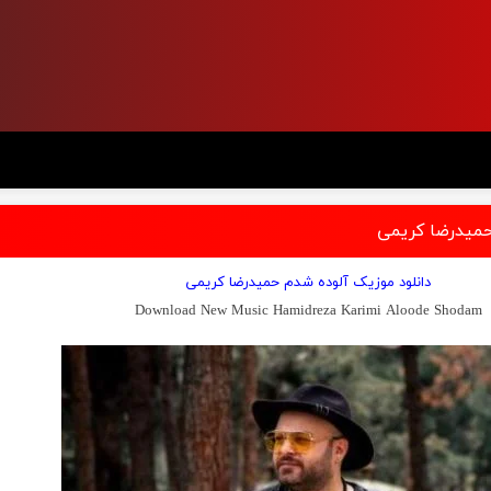
حمیدرضا کریمی
دانلود موزیک آلوده شدم حمیدرضا کریمی
Download New Music Hamidreza Karimi Aloode Shodam