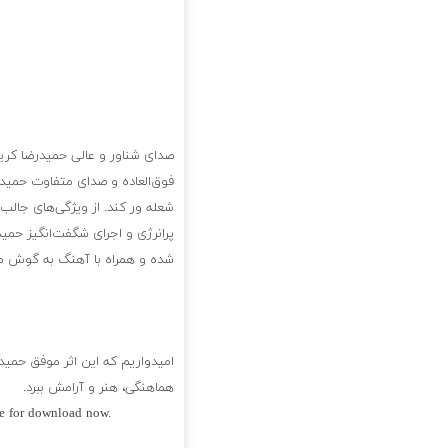
صدای شناور و عالی حمیدرضا کری
فوق‌العاده و صدای متفاوت حمیدر
شعله ور کند. از ویژگی‌های جالب
پرانرژی و اجرای شگفت‌انگیز حمید
شده و همراه با آهنگ به گوش م
امیدواریم که این اثر موفق حمید
هماهنگی، هنر و آرامش ببرد.
le for download now.
فول آلبوم حمیدرضا کریمی