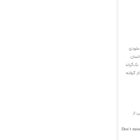
 ملودی
انسان
بک‌گراند
ار گرفته
ی از
Don’t miss