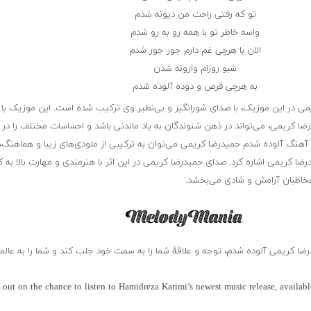
تو که رفتی راحت من دیونه شدم
واسه خاطر تو با همه رو به رو شدم
الان با هرچی غم دارم جور جور شدم
شبو روزام وارونه شدن
به هرچی قرص و دوده آلوده شدم
می در این موزیک، با صدای شورانگیز و بی‌نظیر وی ترکیب شده است. این موزیک با
ضا کریمی، می‌تواند در ذهن شنوندگان به یاد ماندنی باشد و احساسات مختلف را در 
 آهنگ آلوده شدم حمیدرضا کریمی می‌توان به ترکیبی از ملودی‌های زیبا و هماهنگ، 
رضا کریمی اشاره کرد. صدای حمیدرضا کریمی در این اثر با هنرمندی و مهارت بالا به ک
خاطبان آرامش و شادی می‌بخشد.
رضا کریمی آلوده شدم، توجه و علاقهٔ شما را به سمت خود جلب کند و شما را به عالم
 out on the chance to listen to Hamidreza Karimi’s newest music release, availab