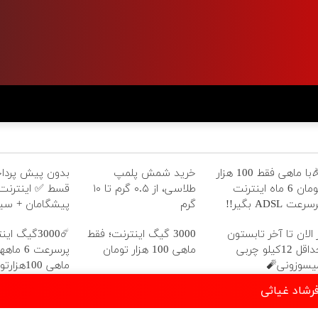
خرید شمش پلمپ
🎉با ماهی فقط 100 هزار
طلاسی، از ۰.۵ گرم تا ۱۰
تومان 6 ماه اینترنت
ان + سیم کارت
گرم
پرسرعت ADSL بگیر
رایگان
0گیگ اینترنت
3000 گیگ اینترنت؛ فقط
از الان تا آخر تابستو
ماههه فقط
ماهی 100 هزار تومان
حداقل 12کیلو چربی
ماهی 100هزارتومان!!
میسوزونی
دانلود گلچ