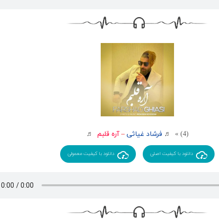
(4) » ♬
فرشاد غیاثی
–
آره قلبم
♬
دانلود با کیفیت اصلی
دانلود با کیفیت معمولی