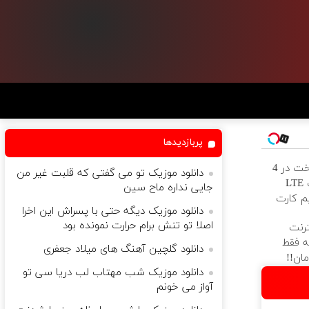
پربازدیدها
بدون پیش پرداخت در 4
دانلود موزیک تو می گفتی که قلبت غیر من
قسط ✅ اینترنت LTE
جایی نداره ماح سین
م کارت
دانلود موزیک دیگه حتی با پسراش این اخرا
اصلا تو تنش برام حرارت نمونده بود
نترنت
ماههه فقط
دانلود گلچین آهنگ های میلاد جعفری
دانلود موزیک شب مهتاب لب دریا سی تو
آواز می خونم