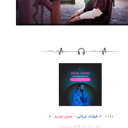
(1) » ♬
فرشاد غیاثی
–
حس جدید
♬
حس جدیده قلبم ترسیده