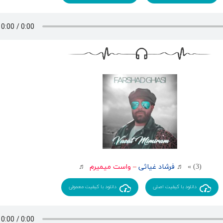
یجوری دلم گیرته چه بعیده کوتاه بیام
بده به خودم دستتو
که تموم شنه تنهاییت
نگن که با بقیه واسه من فرق داریا
(3) » ♬
فرشاد غیاثی
–
واست میمیرم
♬
دانلود با کیفیت اصلی
دانلود با کیفیت معمولی