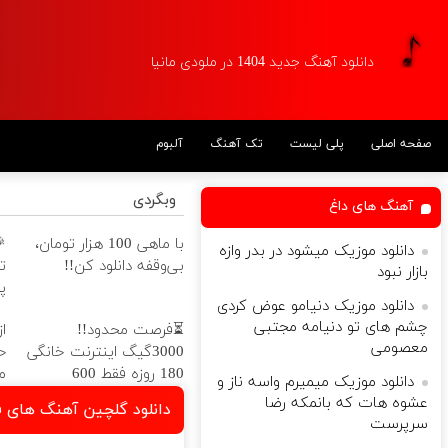
دانلود آهنگ جدید 1404 در ملودی مانیا
آلبوم
تک آهنگ
پلی لیست
صفحه اصلی
وبگردی
آهنگ های داغ
با ماهی 100 هزار تومان،
دانلود موزیک میشود در بدر وازه
بی‌وقفه دانلود کن!!
بازار نبود
!!
دانلود موزیک دنیامو عوض کردی
چشم های تو دنیامه مجتبی
ن
⏳فرصت محدود!!
معصومی
3000گیگ اینترنت خانگی

180 روزه فقط 600
دانلود موزیک میمیرم واسه ناز و
هزارتومان!!
عشوه هات که بانمکه رضا
ین آهنگ های فرشاد غیاثی
سرپرست