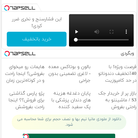
این فشارسنج و نخری ضرر
کردی!
خرید باتخفیف
وبگردی
فرصت ویژه! با
بالون و بوتاکس معده
هایمات رو میخوای
40٪تخفیف دندوناتو
- لاغری تضمینی بدون
بفروشی؟ اینجا راحت
در حد کامپوزیت
جراحی
و در کوتاه‌ترین زمان
سفید کن
ممکن بفروشش
بازار پر از خریدار جک
پایان دغدغه هزینه
پژو پارس گذاشتی
S3 / ماشینتو به
های دندان پزشکی با
برای فروش؟؟ اینجا
راحتی بفروش
پک سفید کننده
راحت بفروشش
خانگی
دانلود از ملودی مانیا نیم بها و نصف حجم برای شما محاسبه می
شود.