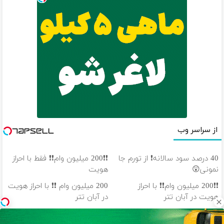
از سراسر وب
40 درصد سود سالانه❗ از تورم جا
❗❗200 میلیون وام❗❗ فقط با احراز
نمونی😲
هویت
❗❗200 میلیون وام❗❗ با احراز
200 میلیون وام ❗❗ با احراز هویت
هویت در آبان تتر
در آبان تتر
تتر میخوای؟ از آبان‌تتر بخر | 100
100 هزار تومن پاداش بگیر |