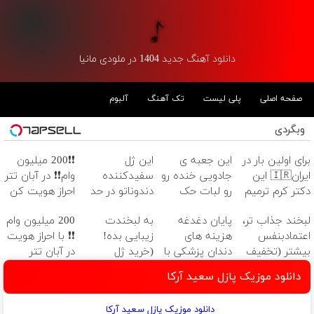
دانلود آهنگ جدید 1404 در ملودی مانیا
صفحه اصلی
پلی لیست
تک آهنگ
آلبوم
وبگردی
برای اولین بار در
این جعبه ی
این ژل
❗❗200 میلیون
ایران🇮🇷 این
جادویی خنده رو
سفیدکننده
وام❗❗ در آبان تتر
دکتر کرم ترمیم
رو لبات حک
دندوناتو در حد
احراز هویت کن
کننده 23 روزه
میکنه
لمینت سفید
لبخند جذاب تر،
پایان دغدغه
به لبخندت
200 میلیون وام
ساخت!
خرید40%تخفیف
میکنه
اعتمادبنفس
هزینه های
زیبایی بده!
❗❗ با احراز هویت
(40%تخفیف)
بیشتر (تخفیف
دندان پزشکی با
(خرید ژل
در آبان تتر
تا امشب)
پک سفید
سفیدکننده
دانلود موزیک پازل سعید آرکا
کننده خانگی
دندان
با40%تخفیف)
دانلود موزیک پازل سعید آرکا