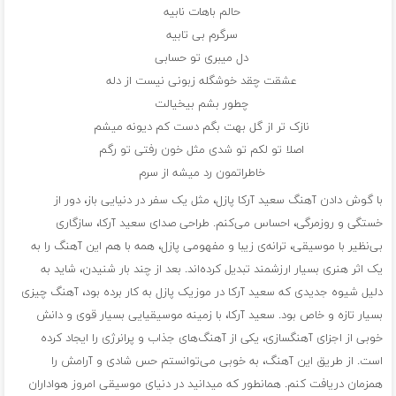
حالم باهات نابیه
سرگرم بی تابیه
دل میبری تو حسابی
عشقت چقد خوشگله زبونی نیست از دله
چطور بشم بیخیالت
نازک تر از گل بهت بگم دست کم دیونه میشم
اصلا تو لکم تو شدی مثل خون رفتی تو رگم
خاطراتمون رد میشه از سرم
با گوش دادن آهنگ سعید آرکا پازل، مثل یک سفر در دنیایی باز، دور از
خستگی و روزمرگی، احساس می‌کنم. طراحی صدای سعید آرکا، سازگاری
بی‌نظیر با موسیقی، ترانه‌ی زیبا و مفهومی پازل، همه با هم این آهنگ را به
یک اثر هنری بسیار ارزشمند تبدیل کرده‌اند. بعد از چند بار شنیدن، شاید به
دلیل شیوه جدیدی که سعید آرکا در موزیک پازل به کار برده بود، آهنگ چیزی
بسیار تازه و خاص بود. سعید آرکا، با زمینه موسیقیایی بسیار قوی و دانش
خوبی از اجزای آهنگسازی، یکی از آهنگ‌های جذاب و پرانرژی را ایجاد کرده
است. از طریق این آهنگ، به خوبی می‌توانستم حس شادی و آرامش را
همزمان دریافت کنم. همانطور که میدانید در دنیای موسیقی امروز هواداران