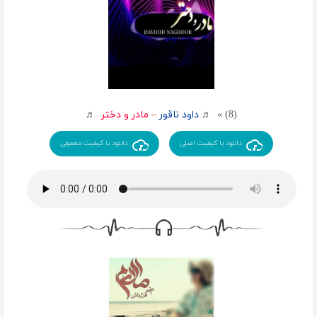
(8) » ♬
داود ناقور
–
مادر و دختر
♬
دانلود با کیفیت اصلی
دانلود با کیفیت معمولی