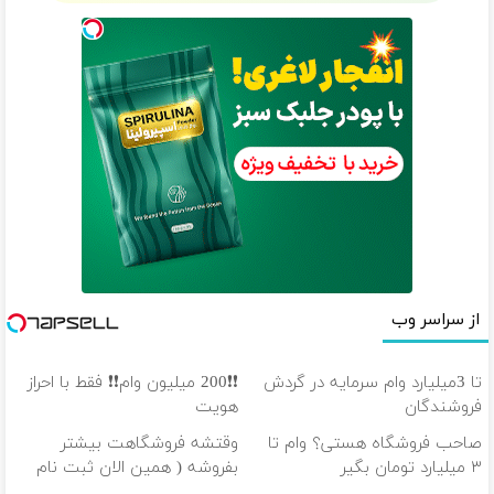
نشدم اونی ک دوست داشتی مامان
منو ببخش
منو ببخش
مامان تو ک دیدی هرکاری کردم نشد
ببخش اگه پسرت پسره ایده عالت نشد
ببخش اگه با فامیلامون اوکی نیسم
آخه فقط میگیرم فازه منفی ازشون
نمیتونم ی لحظه ام ازت دور باشم
نمیتونم مامان حتی مجبور باشم
هیشکی توقع نداشت من برسم اینجا
حق بده بهم الان مغرور باشم
هرکی بدتو گفت مامان دهنش پر خون شد
از سراسر وب
ببخش پسرت تو خاطره‌هاش گم و گور شد
چقد نصیحتم میکردی من گوش نمیدادم
تا 3میلیارد وام سرمایه در گردش
❗❗200 میلیون وام❗❗ فقط با احراز
بم میگفتی گذشته ها سوختش و دود شد
فروشندگان
هویت
مامان تو که هیچوقت کم و کاستی نزاشتی برام
صاحب فروشگاه هستی؟ وام تا
وقتشه فروشگاهت بیشتر
ببخش اگه تولدات کادو نخریدم برات
۳ میلیارد تومان بگیر
بفروشه ( همین الان ثبت نام
فرصت بم بده جبران میکنم قلبم
کن )