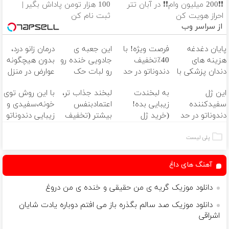
❗❗200 میلیون وام❗❗ در آبان تتر
100 هزار تومن پاداش بگیر |
یه روزی همه ی وجومو میکنم فدات
احراز هویت کن
ثبت نام کن
شبا درگیره یه حاله بدم مامان
از سراسر وب
خیلی میگفتم درست میشم و نشدم مامان
فقط دعا کن به اونجایی ک میخوام برسم
پایان دغدغه
فرصت ویژه! با
این جعبه ی
درمان زانو درد،
هدفم اینه خنده بشونم رو لبات مامان
هزینه های
40٪تخفیف
جادویی خنده رو
بدون هیچگونه
خودت خوب میدونی اینو ک‌ تو نوره چشامیا
دندان پزشکی با
دندوناتو در حد
رو لبات حک
عوارض در منزل
زبونم لال نری یوقت منو تنها بزاریا
پک سفید
کامپوزیت
میکنه
(◂پرسش‌نامه)
این ژل
به لبخندت
لبخند جذاب تر،
با این روش توی
کننده خانگی
سفید کن
خرید40%تخفیف
طاقت ندارم ی خار بره تو پات مامان
سفیدکننده
زیبایی بده!
اعتمادبنفس
خونه،سفیدی و
اگه بری من میمونم شبو‌ قرصو بیخوابیام
دندوناتو در حد
(خرید ژل
بیشتر (تخفیف
زیبایی دندوناتو
اگه تو نباشی این زندگیو میخوام چیکار
لمینت سفید
سفیدکننده
تا امشب)
برگردون
چ شبایی چت بودم قفل روی دیوار
میکنه
دندان
(40%off)
پلی لیست
خدا میدونه چقدر حالم دارک و دیپ شد
(40%تخفیف)
با40%تخفیف)
وقتی اولین بار دیدی دستم سیگار
آهنگ های داغ
مامان پسرت جلوش ی مسیره بلند داره
میدونم سره من خوشی ندیدی تو چند ساله
دانلود موزیک گریه ی من حقیقی و خنده ی من دروغ
چقد سختی کشیدی من قد بکشم
دانلود موزیک صد سالم بگذره باز می افتم دوباره یادت شایان
ببخش بچه بودم و نبودم کمک حالت
اشراقی