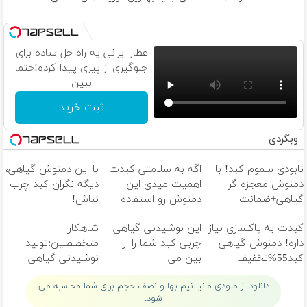
گفتم لقه هرچی دراگ زدم قیدشو
با اینکه ی تایم غرق بودم تو همشون مامان
ولی الان پسرت خیلی وقته سوبره خب
عطار ایرانی یه راه حل ساده برای
چقد تو خیابون بهم گفتن لا اوبالی مامان
جلوگیری از پیری پیدا کرده!حتما
دیوونه میشم ببینم جاتو خالی مامان
ببین
اصن نمیخوام چشام ببینن اون روزو
آخه نفسه من وصله ب نفسه تو مامان
ثبت خرید
از این عشقای دو روزه بزار بیان و برن
وبگردی
مامان هیچجارو غیره بغلت نمیخواد دلم
گوره پدره هرچی عشقه مجازی و خیابونی
نابودی سموم کبد! با
اگه به سلامتی کبدت
با این دمنوش گیاهی،
واسه من عشقه واقعی تویی قربونت برم
دمنوش معجزه گر
اهمیت میدی این
دیگه نگران کبد چرب
منو ببخش
گیاهی+ضمانت
دمنوش رو استفاده
نباش!
نشدم اونی ک تو میخواستی مامان
مرجوعیfile:///C:/Users
کن
منو ببخش
کبدت به پاکسازی نیاز
این نوشیدنی گیاهی
شاهکار
داره! دمنوش گیاهی
چربی کبد شما را از
متخصصین:تولید
منو ببخش
کبد55%تخفیف
بین می
نوشیدنی گیاهی
نبودم اونی ک تو میخواستی مامان
برد55%تخفیف
خوش طعم برای
منو ببخش
دانلود از ملودی مانیا نیم بها و نصف حجم برای شما محاسبه می
پاکسازی کبد
منو ببخش
شود.