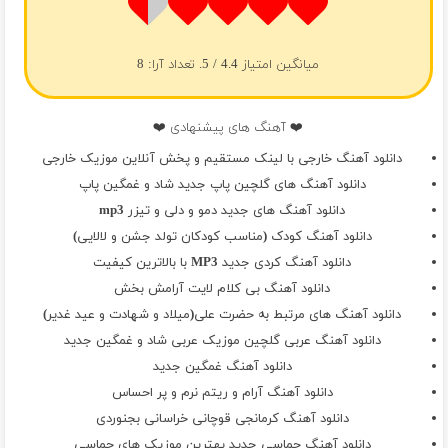
درد و بلات بخوره تو سرشو و چشو چالش
مامان ببخش بابت دردایی ک تومه خب
ببخش بابت شبا ک میومدم خونه صب
میانگین امتیاز
4.4
/ 5. تعداد آرا:
8
با اینکه پسرت الان خیلی بد شده مامان
ولی هنوزم قسمه راستشه جونه تو
میدونم اونی ک آرزوت بود نشدم مامان
❤️ آهنگ های پیشنهادی ❤️
قول میدم ی روز تو شهر پخش بشه صدام
دانلود آهنگ خارجی با لینک مستقیم و پخش آنلاین موزیک خارجی
واسه همه من گه ترین اخلاقو دارم
دانلود آهنگ های گلچین پاپ جدید شاد و غمگین پاپ
ولی مامان من تورو میزارم رو چشام
دانلود آهنگ های جدید دمو و دلی و تیزر mp3
مامان ببخش حرف میزنم با کلمات رکیک
دانلود آهنگ کودک (مناسب کودکان تولد جشن و لالایی)
بد صحبت میکنم زنگ ک میزنی
دانلود آهنگ کردی جدید MP3 با بالاترین کیفیت
دیگه از دار این دنیا هیچی نمیخوام
دانلود آهنگ بی کلام لایت آرامش بخش
خلاصه بگم تو خودت همه چیزه منی
دانلود آهنگ های مرتبط به حضرت علی(میلاد و شهادت و عید غدیر)
مامان ببخش اگه پسرت داره تتو رو تنش
دانلود آهنگ عربی گلچین موزیک عربی شاد و غمگین جدید
اگه فکره suicide میزنه ب سرش
دانلود آهنگ غمگین جدید
همیشه میگفتی خدا ب همرات پسرم
دانلود آهنگ آرام و ریتم نرم و پر احساس
پسرتم رفت خدا رو تتو کرد رو‌ گردنش
دانلود آهنگ کرمانجی قوچانی خراسانی بجنوردی
مامان سره اینکه دیگه نباره چشه تو
دانلود آهنگ حماسی جدید بهترین موزیک های حماسی