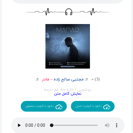
از اوﻟﻢ دﻟﺶ ﻣﻴﺨﻮاﺳﺖ ﻓﺮﺷﺘﻪ ﻫﺎ ﻗﺸﻨﮓ ﺑﺎﺷﻦ
واﺳﻪ ﻫﻤﻴﻦ ﻣﺎدرا رو اﻳﻦ ﻫﻤﻪ ﺧﻮﺷﮕﻞ آﻓﺮﻳﺪ
دﻳﻮوﻧﮕﻴمو زﻧﺪﮔﻰ ﻛﺮد اون ﺑﭽﮕﻴﻤﻮ زﻧﺪﮔﻰ ﻛﺮد
ﺧﻮﺷﺤﺎﻟﻴﻤﻮ ﻫﻤﻪ دﻳﺪن اون ﺧﺴﺘﮕﻴﻤﻮ زﻧﺪﮔﻰ ﻛﺮد
ﺷﻜﺴﺘﮕﻴﻤﻮ زﻧﺪﮔﻰ ﻛﺮد واﺑﺴﺘﮕﻴﻤﻮ زﻧﺪﮔﻰ ﻛﺮد
ﻳﻜﻰ اوﻣﺪ ﺗﻮ زﻧﺪﮔﻴﻢ اون ﻋﺎﺷﻘﻴﻤﻮ زﻧﺪﮔﻰ ﻛﺮد
(3) » ♬
مجتبی صالح زاده
–
مادر
♬
بوشویی ا خانه جه غم دارمه
ایته کوله بار ماتم دارمه
تی واسی مار کره ارسو فوکونم
دانلود با کیفیت اصلی
دانلود با کیفیت معمولی
ماره من تی شانیه کم دارمه
مره گوفتی من تی جانه بیمیرم
زای الهی من تی دوری نیدینم