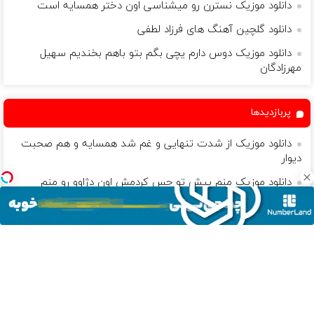
دانلود موزیک نسترن رو میشناسی اون دختر همسایه است
دانلود گلچین آهنگ های فرزاد لطفی
دانلود موزیک دوس دارم یچی بگم بتو باهم بخندیم سهیل
مهرزادگان
پربازدیدها
دانلود موزیک از شدت تنهایی و غم شد همسایه و هم صحبت
دیوار
دانلود موزیک منم پیش تو حس کردمش اون دژاوو رو منم
درسته خواستم از خدا یه جا تو رو
دانلود موزیک قصه های دردای ما پایانی نداره
دانلود گلچین آهنگ های علی کاتبی
دانلود موزیک تو کجا رفتی عزیزم وای از این غم فریدون آسرایی