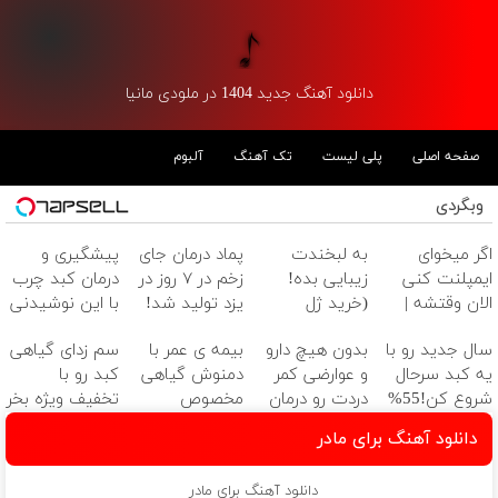
دانلود آهنگ جدید 1404 در ملودی مانیا
صفحه اصلی
پلی لیست
تک آهنگ
آلبوم
وبگردی
اگر میخوای
به لبخندت
پماد درمان جای
پیشگیری و
ایمپلنت کنی
زیبایی بده!
زخم در ۷ روز در
درمان کبد چرب
الان وقتشه |
(خرید ژل
یزد تولید شد!
با این نوشیدنی
فقط با ۲۵
سفیدکننده
(مشاوره بگیرید)
گیاهی
سال جدید رو با
بدون هیچ دارو
بیمه ی عمر با
سم زدای گیاهی
میلیون تومان!!!
دندان
یه کبد سرحال
و عوارضی کمر
دمنوش گیاهی
کبد رو با
با40%تخفیف)
شروع کن!55%
دردت رو درمان
مخصوص
تخفیف ویژه بخر
تخفیف تا
کن!
کبد+تخفیف
دانلود آهنگ برای مادر
امشب
(پرسش‌نامه)
ویژه
دانلود آهنگ برای مادر