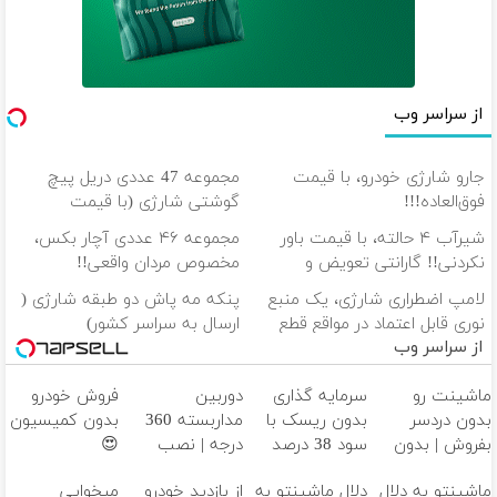
نمیتونم مامان حتی مجبور باشم
هیشکی توقع نداشت من برسم اینجا
حق بده بهم الان مغرور باشم
هرکی بدتو گفت مامان دهنش پر خون شد
از سراسر وب
ببخش پسرت تو خاطره‌هاش گم و گور شد
چقد نصیحتم میکردی من گوش نمیدادم
جارو شارژی خودرو، با قیمت
مجموعه 47 عددی دریل پیچ
بم میگفتی گذشته ها سوختش و دود شد
فوق‌العاده!!!
گوشتی شارژی‌ (با قیمت
مامان تو که هیچوقت کم و کاستی نزاشتی برام
فوق‌العاده)
شیر‌آب ۴ حالته، با قیمت باور
مجموعه ۴۶ عددی آچار بکس،
ببخش اگه تولدات کادو نخریدم برات
نکردنی!! گارانتی تعویض و
مخصوص مردان واقعی!!
فرصت بم بده جبران میکنم قلبم
برگشت
(مشاهده قیمت فوق‌العاده)
لامپ اضطراری شارژی، یک منبع
پنکه مه پاش دو طبقه شارژی (
یه روزی همه ی وجومو میکنم فدات
نوری قابل اعتماد در مواقع قطع
ارسال به سراسر کشور)
شبا درگیره یه حاله بدم مامان
از سراسر وب
برق
خیلی میگفتم درست میشم و نشدم مامان
فقط دعا کن به اونجایی ک میخوام برسم
ماشینت رو
سرمایه گذاری
دوربین
فروش خودرو
هدفم اینه خنده بشونم رو لبات مامان
بدون دردسر
بدون ریسک با
مداربسته 360
بدون کمیسیون
خودت خوب میدونی اینو ک‌ تو نوره چشامیا
بفروش | بدون
سود 38 درصد
درجه | نصب
😍
زبونم لال نری یوقت منو تنها بزاریا
کمسیون 😍
سالانه📈
آسان و راحت
ماشینتو به دلال
دلال ماشینتو به
از بازدید خودرو
میخوایی
طاقت ندارم ی خار بره تو پات مامان