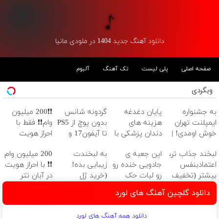
دانلود آهنگ جدید 1404 در ملودی مانیا
صفحه اصلی
پلی لیست
تک آهنگ
آلبوم
وبگردی
به جشنواره
پایان دغدغه
گردونه شانس
❗❗200 میلیون
ایمپلنت تهران
هزینه های
بدون پوچ از PS5
وام❗❗ فقط با
خوش اومدی! |
دندان پزشکی با
تا آیفون17 و
احراز هویت
فرصت محدوده!
پک سفید
بیت کوین 🔥
لبخند جذاب تر،
این جعبه ی
به لبخندت
200 میلیون وام
مشاوره رایگان
کننده خانگی
اعتمادبنفس
جادویی خنده رو
زیبایی بده!
❗❗ با احراز هویت
بگیر!
بیشتر (تخفیف
رو لبات حک
(خرید ژل
در آبان تتر
تا امشب)
میکنه
سفیدکننده
دانلود گلچین آهنگ های لورد
خرید40%تخفیف
دندان
با40%تخفیف)
دانلود همه آهنگ های لورد