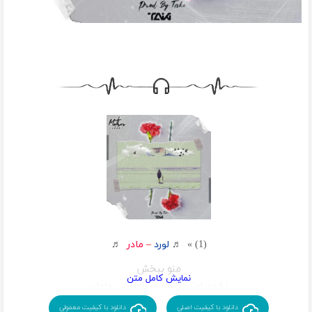
(1) » ♬
لورد
–
مادر
♬
منو ببخش
نشدم اونی ک تو میخواستی مامان
منو ببخش
دانلود با کیفیت اصلی
دانلود با کیفیت معمولی