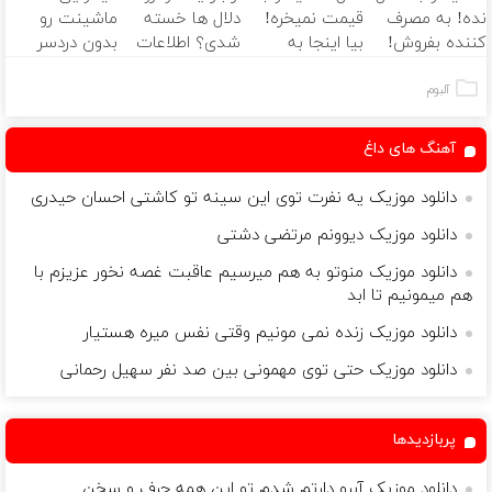
نده! به مصرف
قیمت نمیخره!
دلال ها خسته
ماشینت رو
اگه بری من میمونم شبو‌ قرصو بیخوابیام
کننده بفروش!
بیا اینجا به
شدی؟ اطلاعات
بدون دردسر
اگه تو نباشی این زندگیو میخوام چیکار
بدون پاسخ به
قیمت
ماشینت رو
بفروشی؟ بدون
چ شبایی چت بودم قفل روی دیوار
یک تماس
بفروش*فقط
اینجا ثبت کن
کمیسیون
آلبوم
خدا میدونه چقدر حالم دارک و دیپ شد
خریدار واقعی*
وقتی اولین بار دیدی دستم سیگار
آهنگ های داغ
مامان پسرت جلوش ی مسیره بلند داره
میدونم سره من خوشی ندیدی تو چند ساله
دانلود موزیک یه نفرت توی این سینه تو کاشتی احسان حیدری
چقد سختی کشیدی من قد بکشم
دانلود موزیک دیوونم مرتضی دشتی
ببخش بچه بودم و نبودم کمک حالت
دانلود موزیک منوتو به هم میرسیم عاقبت غصه نخور عزیزم با
هم میمونیم تا ابد
دانلود موزیک زنده نمی مونیم وقتی نفس میره هستیار
دانلود موزیک حتی توی مهمونی بین صد نفر سهیل رحمانی
پربازدیدها
دانلود موزیک آبرو دارتم شدم تو این همه حرف و سخن