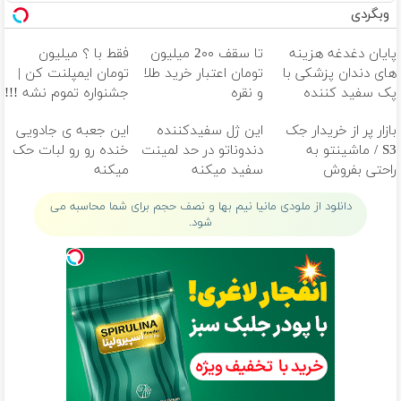
وبگردی
مامان هیچجارو غیره بغلت نمیخواد دلم
گوره پدره هرچی عشقه مجازی و خیابونی
پایان دغدغه هزینه
تا سقف 2۰۰ میلیون
فقط با ؟ میلیون
واسه من عشقه واقعی تویی قربونت برم
های دندان پزشکی با
تومان اعتبار خرید طلا
تومان ایمپلنت کن |
منو ببخش
پک سفید کننده
و نقره
جشنواره تموم نشه !!!
نشدم اونی ک تو میخواستی مامان
خانگی
منو ببخش
بازار پر از خریدار جک
این ژل سفیدکننده
این جعبه ی جادویی
S3 / ماشینتو به
دندوناتو در حد لمینت
خنده رو رو لبات حک
منو ببخش
راحتی بفروش
سفید میکنه
میکنه
نبودم اونی ک تو میخواستی مامان
(40%تخفیف)
خرید40%تخفیف
منو ببخش
دانلود از ملودی مانیا نیم بها و نصف حجم برای شما محاسبه می
منو ببخش
شود.
نشدم اونی ک دوست داشتی مامان
منو ببخش
منو ببخش
مامان تو ک دیدی هرکاری کردم نشد
ببخش اگه پسرت پسره ایده عالت نشد
ببخش اگه با فامیلامون اوکی نیسم
آخه فقط میگیرم فازه منفی ازشون
نمیتونم ی لحظه ام ازت دور باشم