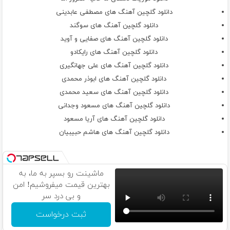
ولی مامان من تورو میزارم رو چشام
دانلود گلچین آهنگ های مصطفی عابدینی
مامان ببخش حرف میزنم با کلمات رکیک
دانلود گلچین آهنگ های سوگند
بد صحبت میکنم زنگ ک میزنی
دانلود گلچین آهنگ های صفایی و آوید
دیگه از دار این دنیا هیچی نمیخوام
دانلود گلچین آهنگ های رایکادو
خلاصه بگم تو خودت همه چیزه منی
دانلود گلچین آهنگ های علی جهانگیری
مامان ببخش اگه پسرت داره تتو رو تنش
دانلود گلچین آهنگ های ابوذر محمدی
اگه فکره suicide میزنه ب سرش
دانلود گلچین آهنگ های سعید محمدی
همیشه میگفتی خدا ب همرات پسرم
دانلود گلچین آهنگ های مسعود وجدانی
پسرتم رفت خدا رو تتو کرد رو‌ گردنش
دانلود گلچین آهنگ های آریا مسعود
مامان سره اینکه دیگه نباره چشه تو
دانلود گلچین آهنگ های هاشم حبیبیان
گفتم لقه هرچی دراگ زدم قیدشو
با اینکه ی تایم غرق بودم تو همشون مامان
ولی الان پسرت خیلی وقته سوبره خب
ماشینت رو بسپر به ما، به
چقد تو خیابون بهم گفتن لا اوبالی مامان
بهترین قیمت میفروشیم! امن
دیوونه میشم ببینم جاتو خالی مامان
و بی درد سر
اصن نمیخوام چشام ببینن اون روزو
آخه نفسه من وصله ب نفسه تو مامان
ثبت درخواست
از این عشقای دو روزه بزار بیان و برن