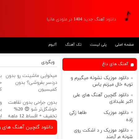
دانلود آهنگ جدید 1404 در ملودی مانیا
صفحه اصلی
پلی لیست
تک آهنگ
آلبوم
وبگردی
آهنگ های داغ
میخوایی ماشینت رو بدون
ب
دانلود موزیک نشونه میگیرم و
دردسر بفروشی؟ بدون
خ
تویه خال میزنم یاس
کمیسیون
ک
دانلود گلچین آهنگ های علی
اکبر علیدادی
بدون جراحی بدون نقاهت
و
خوشگل‌تر شو 😍 20%
ب
دانلود موزیک ­  ­        طاها زکی
تخفیف + اقساط 12 ماهه
ا
زاده
دانلود گلچین آهنگ های ر
دانلود موزیک ر د اشکت روی
شونه م آرمند