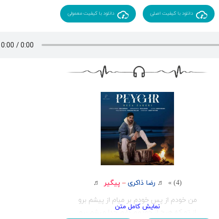
حس قشنگیه دوست داشتنت
به جز تو چیزی نمیخوام
دانلود با کیفیت اصلی
دانلود با کیفیت معمولی
تو واسه من یک عالمی
با تو روشن چراغ
آسمونم و زمینم
میمیرم اگه یک روزم
روی ماهتو نبینم
چی از این بهتر که از من
جز خودم چیزی نخواستی
خط زدی رو آرزوهات
که کنارم عمری واستی
دل دریاییتو دیدم
که زدم دلو به دریا
ورد لبهام شده اسمت
توی بیداری تو رویا
آره تا این دلو بردی
(4) » ♬
رضا ذاکری
–
پیگیر
♬
منو راه راست آوردی
من خودم از پس خودم بر میام از پیشم برو
دنیا انگار مال من شد
از تو که هیچ از خودمم دارم جدا میشم برو
تو که دل به من سپردی