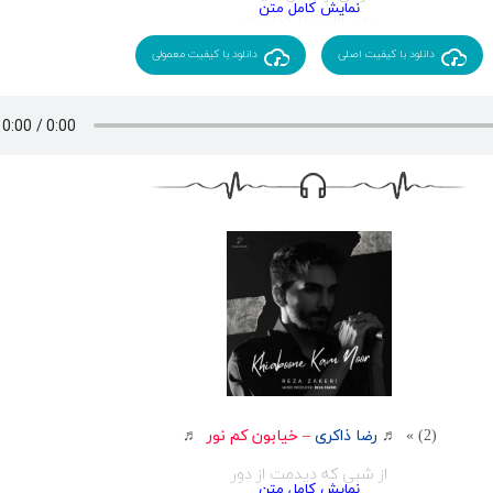
روی قلبم جا گذاشت
دو صباحی نگذشت
دانلود با کیفیت اصلی
دانلود با کیفیت معمولی
که مرا تنها گذاشت
هی صدایش کردمو
او صدایم نشنید
جان من بود ولی
روح در من ندمید
آغوش او خانه ی من
مرا چه بی پناه کرد
من ماندمو تنهاییام
رفتو مرا تباه کرد
بوی عطرش خیلی وقته
مانده اینجا در اتاقم
شعله میکشه خیالش
توی سو سوی چراغم
جسمش اینجا بودو بود
(2) » ♬
رضا ذاکری
–
خیابون کم نور
♬
در هوای دیگری
از شبی که دیدمت از دور
داشت در دل با خودش