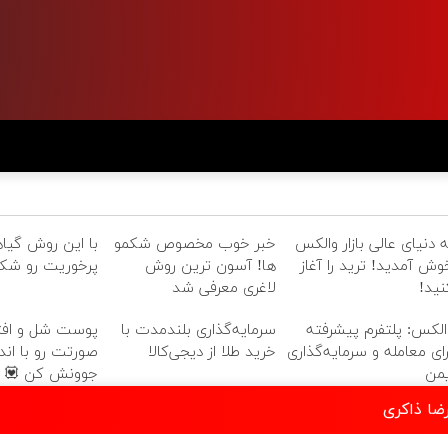
ه دنیای عالی بازار والکس
خبر خوب مخصوص شکمو
با این روش گیا
وش آمدید! ترید را آغاز
ها! آسون ترین روش
پرخوریت رو شک
نید!
لاغری معرفی شد
الکس: پلتفرم پیشرفته
سرمایه‌گذاری بلندمدت با
پوست شل و افتا
رای معامله و سرمایه‌گذاری
خرید طلا از دیجی‌کالا
صورتت رو با ان
یمن
جوونش کن 💟
ضا ذاکری