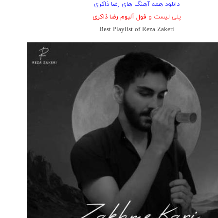
دانلود همه آهنگ های رضا ذاکری
پلی لیست و
فول آلبوم رضا ذاکری
Best Playlist of Reza Zakeri