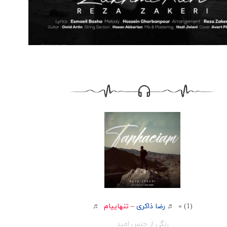
(1) » ♬
رضا ذاکری
–
تنهاییام
♬
رنگی از جنس امید