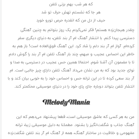
که هر شب بهم بزنی تلفن
هر جا که نشستم تهش حرف تو شد
حیف از دل من که انقدره حرص تورو خورد
چقدر هیجان‌زده هستم! فکر نمی‌کردم یک روز بتوانم به چنین آهنگی
دسترسی پیدا کنم. با انتشار آهنگ ام آر بند تلفن، به دنیای دیگری سفر
کرده‌ام. آواز ام آر بند دلم را شاد کرد. این آهنگ فوق‌العاده است! باز هم به
خاطر این احساس عجیب و مبهم، چند بار آهنگ تلفن ام آر بند را گوش دادم
تا با مضمون آن آشنا شوم. احتمالا همین حس عجیب در دسترسی به صدا و
نوای جدید بود که به من نشان می‌داد آهنگ تلفن دارای چیز جالبی است. ام
آر بند سعی کرده تا در این ترانه حس و احساس خود را به خوبی بیان کند و با
انتشار تلفن بتواند دوباره جای پای خود را در دنیای موسیقی محکمتر کند.
من به هر کسی که عاشق موسیقی است، قطعا پیشنهاد می‌دهم که این
آهنگ جذاب و شگفت‌انگیز را بشنود. مطمئنا به دلیل موسیقی زیبا، ترانه
مفهومی و خلاقیت در ساختار آهنگ، همه از آهنگ ام آر بند تلفن شگفت‌زده