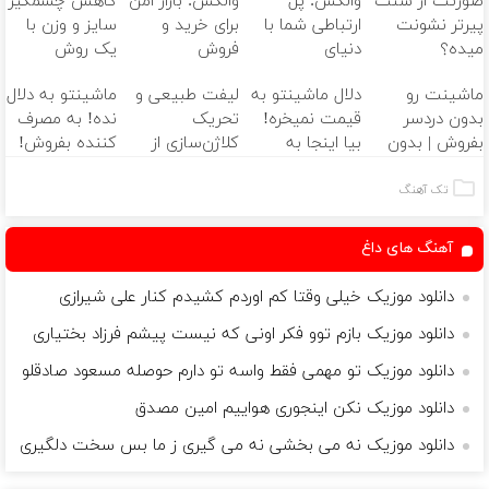
صورتت از سنت
والکس: پل
والکس: بازار امن
کاهش چشمگیر
پیرتر نشونت
ارتباطی شما با
برای خرید و
سایز و وزن با
میده؟
دنیای
فروش
یک روش
اندولیفت برش
سرمایه‌گذاری
دارایی‌های
خانگی60%تخفیف
ماشینت رو
دلال ماشینتو به
لیفت طبیعی و
ماشینتو به دلال
می‌گردونه 🔰
دیجیتال
دیجیتال
بدون دردسر
قیمت نمیخره!
تحریک
نده! به مصرف
بفروش | بدون
بیا اینجا به
کلاژن‌سازی از
کننده بفروش!
کمسیون 😍
قیمت
داخل پوست با
بدون پاسخ به
بفروش*فقط
24ماه ماندگاری
یک تماس
تک آهنگ
خریدار واقعی*
✅ جوان شو
آهنگ های داغ
دانلود موزیک خیلی وقتا کم اوردم کشیدم کنار علی شیرازی
دانلود موزیک بازم توو فکر اونی که نیست پیشم فرزاد بختیاری
دانلود موزیک تو مهمی فقط واسه تو دارم حوصله مسعود صادقلو
دانلود موزیک نکن اینجوری هواییم امین مصدق
دانلود موزیک نه می بخشی نه می گیری ز ما بس سخت دلگیری