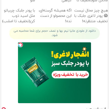
مانکن شو(تخفیف تا
گیاهی
شو
امشب)
هیچ چیز محال نیست
اگه همیشه گرسنه‌ای،
با پودر جلبک چربیاتو
😱 پودر لاغری جلبک با
این محصولو از دست
مثل اسید ذوب
تخفیف منتظرته!
نده!
کن(تخفیف تا امشب)
دانلود از ملودی مانیا نیم بها و نصف حجم برای شما محاسبه می
شود.