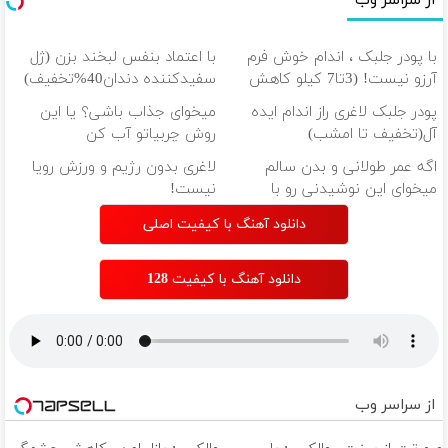
از سراسر وب
با پودر جلبک ، اندام خوش فرم
با اعتماد بنفس لبخند بزن (ژل
آرزو نیست! (3تا7 کیلو کاهش
سفیدکننده دندان40%تخفیف)
وزن در یک ماه)
پودر جلبک لاغری راز اندام ایده
میخوای جذاب باشی؟ یا این
آل(تخفیف تا امشب)
روش چربیاتو آب کن
اگه عمر طولانی و بدن سالم
لاغری بدون رژیم و ورزش رویا
میخوای این نوشیدنی رو با
نیست!
تخفیف بخر
دانلود آهنگ با کیفیت اصلی
دانلود آهنگ با کیفیت 128
از سراسر وب