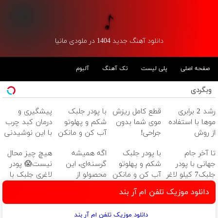
دانلود آهنگ جدید 1404 در ملودی مانیا
صفحه اصلی
پلی لیست
تک آهنگ
آلبوم
وبگردی
رشد 2 برابری
قطع کامل ریزش
با پودر جلبک
پیشگیری و
موها با استفاده
موی شما بدون
شکم و پهلوتو
درمان کبد چرب
از روش
جراحی!
آب کن و مانکن
با این نوشیدنی
گیاهی45%تخفیف
شامپوجلبک
شو(تخفیف تا
گیاهی
تا آخر جام
با پودر جلبک
اگه همیشه
هیچ چیز محال
فقط امروز
تضمین کیفیت
امشب)
جهانی با پودر
شکم و پهلوتو
گرسنه‌ای، این
نیست😱 پودر
جلبک7 کیلو لاغر
آب کن و مانکن
محصولو از
لاغری جلبک با
شو
شو(تخفیف تا
دست نده!
تخفیف
دانلود موزیک تلفن ام آر بند
امشب)
منتظرته!
دانلود موزیک تلفن ام آر بند