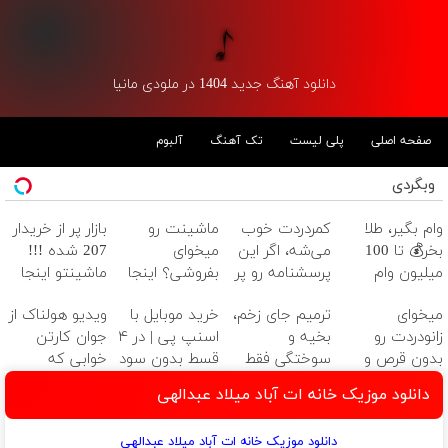
دانلود آهنگ جدید 1404 در ملودی مانیا
صفحه اصلی
پلی لیست
تک آهنگ
آلبوم
وبگردی
وام بگیر، طلا
کمردردت خوب
ماشینت رو
بازار پر از خریدار
بخر💰 تا 100
می‌شه، اگر این
میخوای
207 شده !!!
میلیون وام
پرسشنامه رو پر
بفروشی؟ اینجا
ماشینتو اینجا
فوری بدون
کنی!!
یک روزه برات
به راحتی بفروش
میخوای
ترمیم جای زخم،
خرید موبایل با
ویدیو هولناک از
ضامن
میفروشه
زانودردت رو
بخیه و
اسنپ پی | در ۴
جوان کارتن
بدون قرص و
سوختگی فقط
قسط بدون سود
خوابی که
جراحی، کاملا
در 3 هفته!!😍
و کارمزد!
میلیاردر شد.
دانلود موزیک خانه ات آباد میلاد عبدالهی
خوب کنی؟
آموزش رایگان
((پرسش‌نامه))
دانلود موزیک خانه ات آباد میلاد عبدالهی