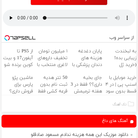
از سراسر وب
به لبخندت
پایان دغدغه
۱ میلیون تومان
از PS5 تا
زیبایی بده!
هزینه های
تخفیف داروهای
آیفون17 و بیت
(خرید ژل
دندان پزشکی با
لاغری منتخب با
کوین برنده شو
سفیدکننده
پک سفید
ارسال از داروخانه
🔥 گردونه
خرید موبایل با
جای بخیه
50 تتر هدیه
ماشین پژو
دندان
کننده خانگی
نزدیکت
شانس بدون
اسنپ پی | در ۴
داری؟؟ فقط در 3
ثبت نام بدون
پارس برای
با40%تخفیف)
پوچ 💥
قسط بدون سود
هفته ترمیمش
قرعه کشی فقط
فروش داری؟
و کارمزد!
کن!😍
برای شما! 🔥🎁
اینجا سریع
بفروشش
تک آهنگ
آهنگ های داغ
دانلود موزیک این همه هزینه ندادم مسعود صادقلو