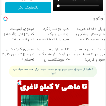
باتخفیف بخر
وبگردی
پایان دغدغه هزینه
بمب جوانساز! کرم
میخوای ایمپلنت
های دندان پزشکی با
بوتاکس جلبک
کنی؟ | الان وقتشه |
پک سفید کننده
اسپیرولینا50%تخفیف
اونم فقط با ۲۵
خانگی
میلیون تومان!!!
خرید موبایل با اسنپ
تا 3میلیارد وام سرمایه
میخوای کمردردت رو
پی | در ۴ قسط بدون
در گردش فروشندگان
"در منزل" درمان کنی؟
سود و کارمزد!
=> فروشگاهت رو
(◂فیلم +
ثبت کن
◂پرسش‌نامه)
دانلود از ملودی مانیا نیم بها و نصف حجم برای شما محاسبه می
شود.