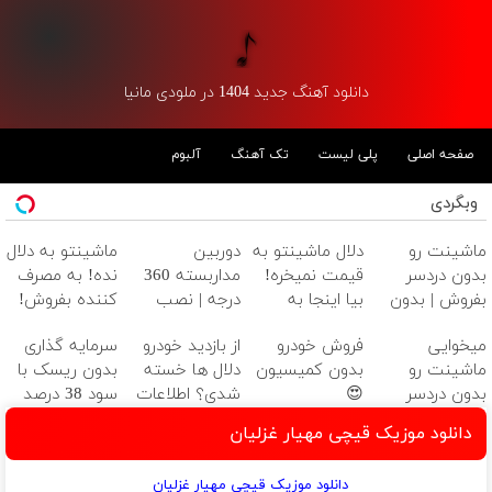
دانلود آهنگ جدید 1404 در ملودی مانیا
صفحه اصلی
پلی لیست
تک آهنگ
آلبوم
وبگردی
ماشینت رو
دلال ماشینتو به
دوربین
ماشینتو به دلال
بدون دردسر
قیمت نمیخره!
مداربسته 360
نده! به مصرف
بفروش | بدون
بیا اینجا به
درجه | نصب
کننده بفروش!
کمسیون 😍
قیمت
آسان و راحت
بدون پاسخ به
میخوایی
فروش خودرو
از بازدید خودرو
سرمایه گذاری
بفروش*فقط
یک تماس
ماشینت رو
بدون کمیسیون
دلال ها خسته
بدون ریسک با
خریدار واقعی*
بدون دردسر
😍
شدی؟ اطلاعات
سود 38 درصد
بفروشی؟ بدون
ماشینت رو
سالانه📈
دانلود موزیک قیچی مهیار غزلیان
کمیسیون
اینجا ثبت کن
دانلود موزیک قیچی مهیار غزلیان