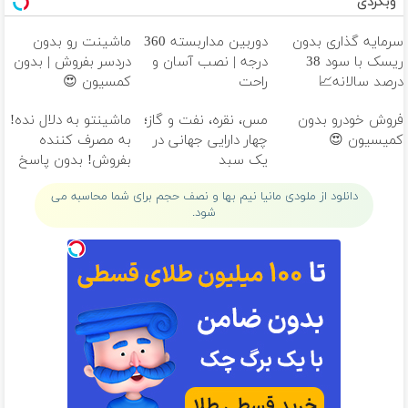
وبگردی
سرمایه گذاری بدون
دوربین مداربسته 360
ماشینت رو بدون
ریسک با سود 38
درجه | نصب آسان و
دردسر بفروش | بدون
درصد سالانه📈
راحت
کمسیون 😍
فروش خودرو بدون
مس، نقره، نفت و گاز؛
ماشینتو به دلال نده!
کمیسیون 😍
چهار دارایی جهانی در
به مصرف کننده
یک سبد
بفروش! بدون پاسخ
به یک تماس
دانلود از ملودی مانیا نیم بها و نصف حجم برای شما محاسبه می
شود.