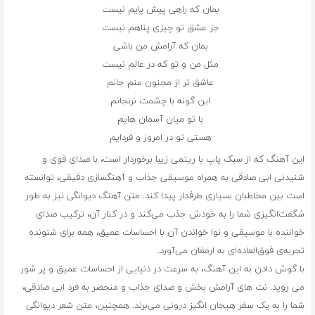
بمان که راهی پیش پایم نیست
جز عشق تو چیزی پناهم نیست
بمان که آرامش من باشی
مثل من و تو که در عالم نیست
عاشق تر از مجنون منم جانم
این گونه با چشمت نرنجانم
با تو میان آسمان هایم
هستی تو در امروز و فردایم
این آهنگ که از سبک پاپ با ریتمی زیبا برخوردار است، با صدای قوی و
شنیدنی ابی صادقی به همراه موسیقی جذاب و آهنگسازی دقیقی، توانسته
است بین مخاطبان بسیاری طرفدار پیدا کند. متن آهنگ دیوانگی نیز به طور
شگفت‌انگیزی شما را به خودش جذب می‌کند و در کنار آن، ترکیب صدای
خواننده با موسیقی و نوا خواندن آن با احساسات عمیق، همه برای شنونده
تجربه‌ی فوق‌العاده‌ای به ارمغان می‌آورد.
با گوش دادن به این آهنگ، به سرعت در دنیایی از احساسات عمیق و پر شور
می روید. نت های آرامش بخش و صدای جذاب و منحصر به فرد ابی صادقی،
شما را به یک سفر هیجان انگیز درونی می‌برند. همچنین، متن شعر دیوانگی