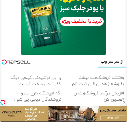
از سراسر وب
وقتشه فروشگاهت بیشتر
با این نوشیدنی گیاهی دیگه
بفروشه ( همین الان ثبت نام
لاغر شدن سخت نیست
کن )
افزایش درآمـد فروشگاهت رو
اگه فروشگاه داری عضو
تضمین کن
فروشندگان دیجی پی شو ،
فروش رو بالا ببر
با این نوشیدنی گیاهی چاقی
تتر میخوای؟ از آبان‌تتر بخر | 100
دیگه معنا نداره!5تا7کیلو لاغری
هزار تومان هم جایزه بگیر
در ماه
دانلود آهنگ با کیفیت اصلی