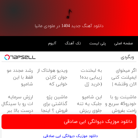
دانلود آهنگ جدید 1404 در ملودی مانیا
صفحه اصلی
پلی لیست
تک آهنگ
آلبوم
وبگردی
اگر میخوای
به لبخندت
ویدیو هولناک از
رشد مجدد مو
ایمپلنت کنی
زیبایی بده!
جوان کارتن
فقط با این
الان وقتشه |
(خرید ژل
خوابی که
شامپو
فقط با ۲۵
سفیدکننده
میلیاردر شد.
ممکنه(45%
ماشینت رو با
این شامپو
ماشین پژو
ارزش سرمایه
میلیون تومان!!!
دندان
آموزش رایگان
تخفیف در خرید
خودرو45 سریع و
جلبک یه تنه
گذاشتی برای
ات رو با سینگال
با40%تخفیف)
فوری)
راحت بفروش
جلوی ریزش
فروش ؟ اینجا
درست بالا ببر
موهاتو
سریع و راحت
👌✅
دانلود موزیک دیوانگی ابی صادقی
میگیره۴۰٪تخفیف
بفروش
دانلود موزیک دیوانگی ابی صادقی