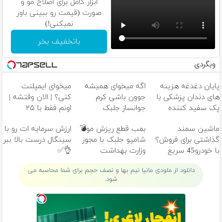
ابزار کامل برای اصلاح مو و
صورت (قیمت رو ببینی باور
نمیکنی!)
باتخفیف بخر
وبگردی
پایان دغدغه هزینه
اگه میخوای همیشه
میخوای ایمپلنت
های دندان پزشکی با
جوون باشی کرم
کنی؟ | الان وقتشه |
پک سفید کننده
جوانساز جلبک
اونم فقط با ۲۵
خانگی
مخصوص توعه
میلیون تومان!!!
ماشین سمند
بمب قطع ریزش مو💣
ارزش سرمایه ات رو با
گذاشتی برای فروش؟
شامپو جلبک با مجوز
سینگال درست بالا ببر
با خودرو45 سریع
وزارت بهداشت
👌✅
بفروش
دانلود از ملودی مانیا نیم بها و نصف حجم برای شما محاسبه می
شود.