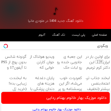
دانلود آهنگ جدید 1404 در ملودی مانیا
صفحه اصلی
پلی لیست
تک آهنگ
آلبوم
وبگردی
برای اولین بار در
این جعبه ی
ویدیو هولناک از
گردونه شانس
ایران🇮🇷 این
جادویی خنده رو
جوان کارتن
بدون پوچ از PS5
دکتر کرم ترمیم
رو لبات حک
خوابی که
تا آیفون17 و
کننده 23 روزه
میکنه
میلیاردر شد.
بیت کوین 🔥
لبخند جذاب تر،
کمردردت خوب
پایان دغدغه
به لبخندت
ساخت!
خرید40%تخفیف
آموزش رایگان
اعتمادبنفس
می‌شه، اگر این
هزینه های
زیبایی بده!
بیشتر (تخفیف
پرسشنامه رو پر
دندان پزشکی با
(خرید ژل
تا امشب)
کنی!!
پک سفید
سفیدکننده
دانلود موزیک بهار خانوم بهنام ردایی
کننده خانگی
دندان
با40%تخفیف)
دانلود موزیک بهار خانوم بهنام ردایی