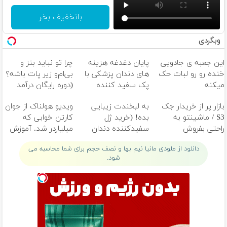
باتخفیف بخر
وبگردی
این جعبه ی جادویی
پایان دغدغه هزینه
چرا تو نباید بنز و
خنده رو رو لبات حک
های دندان پزشکی با
بی‌ام‌و زیر پات باشه؟
میکنه
پک سفید کننده
(دوره رایگان درآمد
خرید40%تخفیف
خانگی
میلیاردی)
بازار پر از خریدار جک
به لبخندت زیبایی
ویدیو هولناک از جوان
S3 / ماشینتو به
بده! (خرید ژل
کارتن خوابی که
راحتی بفروش
سفیدکننده دندان
میلیاردر شد. آموزش
با40%تخفیف)
رایگان
دانلود از ملودی مانیا نیم بها و نصف حجم برای شما محاسبه می
شود.