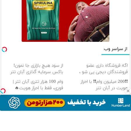
از سراسر وب
اگه فروشگاه داری عضو
از سود هیچ بازاری جا نمون!
فروشندگان دیجی پی شو ،
باکس سرمایه گذاری آبان تتر
فروش رو بالا ببر
❗❗200 میلیون وام❗❗ با احراز
وام 100 هزار تتری آبان تتر |
هویت در آبان تتر
فوری، فقط با احراز هویت🔥
❗❗200 میلیون وام❗❗ در آبان تتر
100 هزار تومن پاداش بگیر |
احراز هویت کن
ثبت نام کن
دانلود آهنگ با کیفیت اصلی
دانلود آهنگ با کیفیت 128