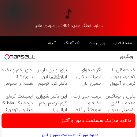
دانلود آهنگ جدید 1404 در ملودی مانیا
صفحه اصلی
پلی لیست
تک آهنگ
آلبوم
وبگردی
خداحافظی با
اگر میخوای
برای اولین بار در
جای زخم و بخیه
کمردرد، بدون
ایمپلنت کنی
ایران🇮🇷 این
داری؟؟ 3
قرص و آمپول
همین الان
دکتر کرم ترمیم
هفته‌ای محوش
وقتشه | فقط با
کننده 23 روزه
کن!
بالون و بوتاکس
ترمیم جای زخم،
این دکتر شیرازی
ایمپلنت کره‌ای
۲۵ میلیون
ساخت!
معده - لاغری
بخیه و
کرم ترمیم زخم
درجه یک فقط 6
تومان!!!
تضمینی بدون
سوختگی فقط
ایرانی را
میلیون تومن❗
جراحی
در 3 هفته!!😍
ساخت!!!
دانلود موزیک هستمت دمور و آتیز
دانلود موزیک هستمت دمور و آتیز