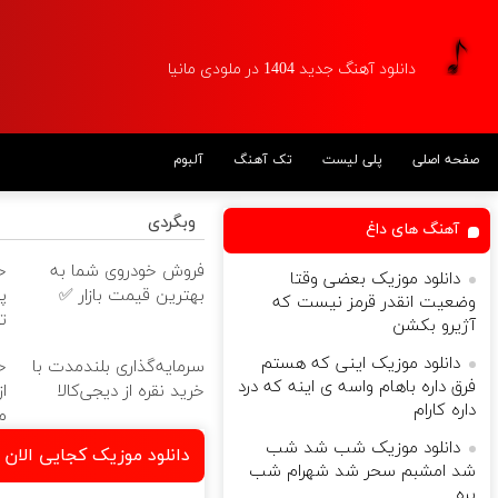
دانلود آهنگ جدید 1404 در ملودی مانیا
صفحه اصلی
پلی لیست
تک آهنگ
آلبوم
وبگردی
آهنگ های داغ
فروش خودروی شما به
دانلود موزیک بعضی وقتا
بهترین قیمت بازار ✅
پ
وضعیت انقدر قرمز نیست که
ت
آژیرو بکشن
دانلود موزیک اینی که هستم
سرمایه‌گذاری بلندمدت با
خ
فرق داره باهام واسه ی اینه که درد
خرید نقره از دیجی‌کالا
داره کارام
م
دانلود موزیک شب شد شب
دانلود موزیک کجایی الا
شد امشبم سحر شد شهرام شب
پره