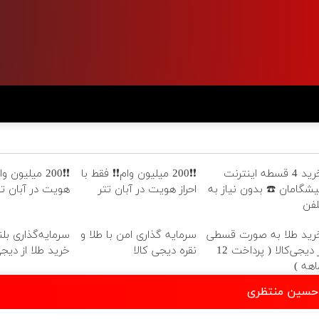
خرید 4 قسطه اینترنت
❗❗200 میلیون وام❗❗ فقط با
❗❗200 میلیون و
یشگامان ☎️ بدون نیاز به
احراز هویت در آبان تتر
هویت در آبان تت
لفن
رید طلا به صورت قسطی
سرمایه گذاری امن با طلا و
سرمایه‌گذاری بل
از دیجی‌کالا ( پرداخت 12
نقره دیجی کالا
خرید طلا از دیجی‌
اهه )
ن حسین منتظری