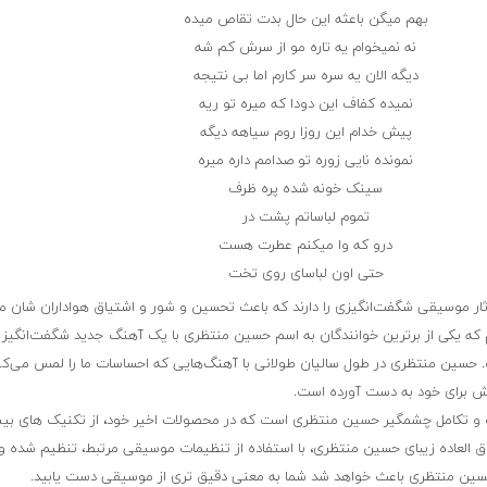
بهم میگن باعثه این حال بدت تقاص میده
نه نمیخوام یه تاره مو از سرش کم شه
دیگه الان یه سره سر کارم اما بی نتیجه
نمیده کفاف این دودا که میره تو ریه
پیش خدام این روزا روم سیاهه دیگه
نمونده نایی زوره تو صدامم داره میره
سینک خونه شده پره ظرف
تموم لباساتم پشت در
درو که وا میکنم عطرت هست
حتی اون لباسای روی تخت
ثار موسیقی شگفت‌انگیزی را دارند که باعث تحسین و شور و اشتیاق هواداران شان م
ارم که یکی از برترین خوانندگان به اسم حسین منتظری با یک آهنگ جدید شگفت‌انگیز ب
 حسین منتظری در طول سالیان طولانی با آهنگ‌هایی که احساسات ما را لمس می‌کن
نش برای خود به دست آورده است.
و تکامل چشمگیر حسین منتظری است که در محصولات اخیر خود، از تکنیک های بی
ق العاده زیبای حسین منتظری، با استفاده از تنظیمات موسیقی مرتبط، تنظیم شده و
حسین منتظری باعث خواهد شد شما به معنی دقیق تری از موسیقی دست یابید.