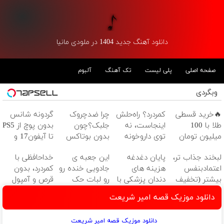
دانلود آهنگ جدید 1404 در ملودی مانیا
صفحه اصلی
پلی لیست
تک آهنگ
آلبوم
وبگردی
🔥خرید قسطی
کمردرد؟ راه‌حلش
چرا ضدچروک
گردونه شانس
طلا با 100
اینجاست، نه
جلبک؟چون
بدون پوچ از PS5
میلیون تومان
توی داروخونه
بدون بوتاکس
تا آیفون17 و
وام فوری🔥
جوون میشی💉
بیت کوین 🔥
لبخند جذاب تر،
پایان دغدغه
این جعبه ی
خداحافظی با
۴۰٪تخفیف
اعتمادبنفس
هزینه های
جادویی خنده رو
کمردرد، بدون
بیشتر (تخفیف
دندان پزشکی با
رو لبات حک
قرص و آمپول
تا امشب)
پک سفید
میکنه
دانلود موزیک قصه امیر شریعت
کننده خانگی
خرید40%تخفیف
دانلود موزیک قصه امیر شریعت