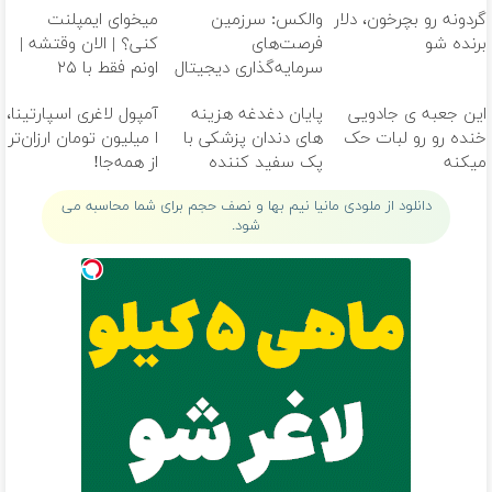
گردونه رو بچرخون، دلار
والکس: سرزمین
میخوای ایمپلنت
برنده شو
فرصت‌های
کنی؟ | الان وقتشه |
سرمایه‌گذاری دیجیتال
اونم فقط با ۲۵
شما
میلیون تومان!!!
این جعبه ی جادویی
پایان دغدغه هزینه
آمپول لاغری اسپارتینا،
خنده رو رو لبات حک
های دندان پزشکی با
ا میلیون تومان ارزان‌تر
میکنه
پک سفید کننده
از همه‌جا!
خرید40%تخفیف
خانگی
دانلود از ملودی مانیا نیم بها و نصف حجم برای شما محاسبه می
شود.