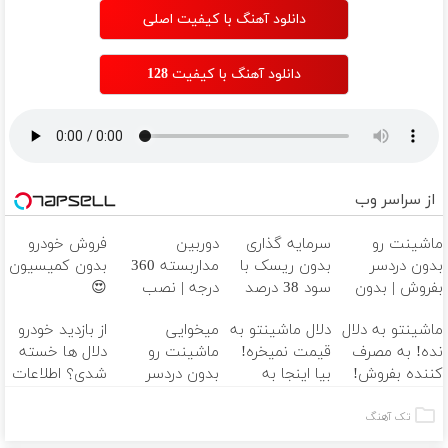
دانلود آهنگ با کیفیت اصلی
دانلود آهنگ با کیفیت 128
از سراسر وب
ماشینت رو
سرمایه گذاری
دوربین
فروش خودرو
بدون دردسر
بدون ریسک با
مداربسته 360
بدون کمیسیون
بفروش | بدون
سود 38 درصد
درجه | نصب
😍
کمسیون 😍
سالانه📈
آسان و راحت
ماشینتو به دلال
دلال ماشینتو به
میخوایی
از بازدید خودرو
نده! به مصرف
قیمت نمیخره!
ماشینت رو
دلال ها خسته
کننده بفروش!
بیا اینجا به
بدون دردسر
شدی؟ اطلاعات
بدون پاسخ به
قیمت
بفروشی؟ بدون
ماشینت رو
یک تماس
بفروش*فقط
کمیسیون
اینجا ثبت کن
تک آهنگ
خریدار واقعی*