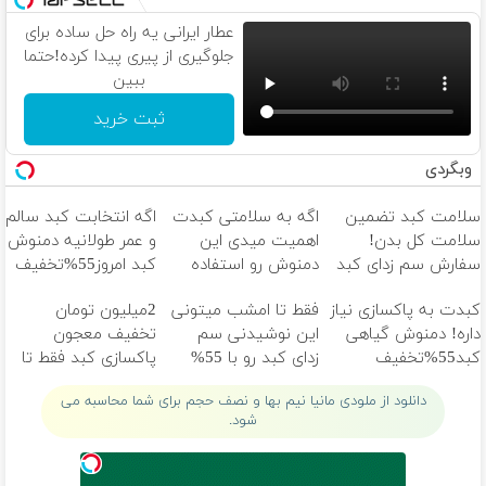
عطار ایرانی یه راه حل ساده برای
جلوگیری از پیری پیدا کرده!حتما
ببین
ثبت خرید
وبگردی
سلامت کبد تضمین
اگه به سلامتی کبدت
اگه انتخابت کبد سالم
سلامت کل بدن!
اهمیت میدی این
و عمر طولانیه دمنوش
سفارش سم زدای کبد
دمنوش رو استفاده
کبد امروز55%تخفیف
با۵۰٪ تخفیف
کن
داره
کبدت به پاکسازی نیاز
فقط تا امشب میتونی
2میلیون تومان
داره! دمنوش گیاهی
این نوشیدنی سم
تخفیف معجون
کبد55%تخفیف
زدای کبد رو با 55%
پاکسازی کبد فقط تا
تخفیف بخری
امشب
دانلود از ملودی مانیا نیم بها و نصف حجم برای شما محاسبه می
شود.