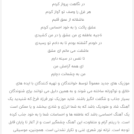
در نگاهت پرواز کردم
هر غزل را وصف تو آواز کردم
عاشقانه از عمق قلبم
عشق پاکت را به خود احساس کردم
ناجیه عاطفه ی من عشق را در من کشیدی
در خودم آشفته بودم تا به دادم تو رسیدی
عاشقت می مانم ای عشق
تا نفس در سینه دارم
ای همه آرامش من
من به چشمانت دچارم
موزیک های جدید معمولاً توسط خوانندگان و تهیه کنندگان با ایده های
خلاق و نوآورانه ساخته می شوند و به همین دلیل می توانند برای شنوندگان
بسیار جذاب و شگفت انگیز باشند. شاید موزیک نور فرزاد فرخ که شنیدید یک
آهنگ شاد و ملودیک باشد که به شما انرژی و شادی ببخشد و یا ممکن است
یک آهنگ احساسی باشد که عاطفه ها و احساسات شما را به خود جذب کرده
است. با ریتم آرام و متفاوت، این آهنگ چشمگیر است و از آغاز تا پایان قابل
توجه است. ترانه نور شعری غنی و تکرار نشدنی است. همچنین، موسیقی