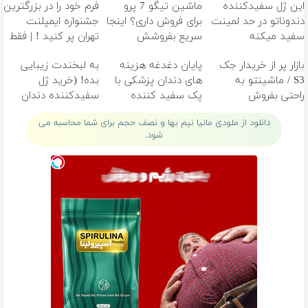
این ژل سفیدکننده
ماشین تیگو 7 پرو
فرم خود را در بزرگترین
دندوناتو در حد لمینت
برای فروش داری؟ اینجا
جشنواره ایمپلنت
سفید میکنه
سریع بفروشش
تهران پر کنید ! | فقط
(40%تخفیف)
۲۵ میلیون
بازار پر از خریدار جک
پایان دغدغه هزینه
به لبخندت زیبایی
S3 / ماشینتو به
های دندان پزشکی با
بده! (خرید ژل
راحتی بفروش
پک سفید کننده
سفیدکننده دندان
خانگی
با40%تخفیف)
دانلود از ملودی مانیا نیم بها و نصف حجم برای شما محاسبه می
شود.