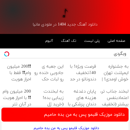
دانلود آهنگ جدید 1404 در ملودی مانیا
صفحه اصلی
پلی لیست
تک آهنگ
آلبوم
وبگردی
به جشنواره
فرصت ویژه! با
این جعبه ی
❗❗200 میلیون
ایمپلنت تهران
40٪تخفیف
جادویی خنده رو
وام❗❗ فقط با
خوش اومدی! |
دندوناتو در حد
رو لبات حک
احراز هویت
فرصت محدوده!
کامپوزیت
میکنه
لبخند جذاب تر،
پایان دغدغه
به لبخندت
200 میلیون وام
مشاوره رایگان
سفید کن
خرید40%تخفیف
اعتمادبنفس
هزینه های
زیبایی بده!
❗❗ با احراز هویت
بگیر!
بیشتر (تخفیف
دندان پزشکی با
(خرید ژل
در آبان تتر
تا امشب)
پک سفید
سفیدکننده
دانلود موزیک قلبمو پس به من بده حامیم
کننده خانگی
دندان
با40%تخفیف)
دانلود موزیک قلبمو پس به من بده حامیم