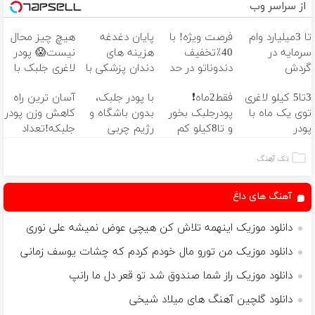
از سراسر وب
تا 3میلیارد وام
فرصت ویژه! با
پایان دغدغه
هیچ چیز محال
سرمایه در
40٪تخفیف
هزینه های
نیست😱 پودر
گردش
دندوناتو در حد
دندان پزشکی با
لاغری جلبک با
فروشندگان =>
کامپوزیت
پک سفید
تخفیف
3تا5 کیلو لاغری
فقط2ماه❗
با پودر جلبک،
آسان ترین راه
فروشگاهت رو
سفید کن
کننده خانگی
منتظرته!
توی یک ماه با
پودرجلبک بخور
بدون باشگاه و
کاهش وزن پودر
ثبت کن
پودر
و تا8کیلو کم
رژیم چربی
جلبکه!تعداد
جلبک(تعداد
کن👌🏻 با تخفیف
هایتان را آب
محدود
محدود)
ویژه🔥
کنید!
تک آهنگ
آهنگ های داغ
دانلود موزیک اینهمه تلاش کن هیچی عوض نمیشه علی نوری
دانلود موزیک من تورو مال خودم کردم که چشات یوسف زمانی
دانلود موزیک راز شما صندوق شد تو قعر دل ما رانپ
دانلود گلچین آهنگ های میلاد شیخی