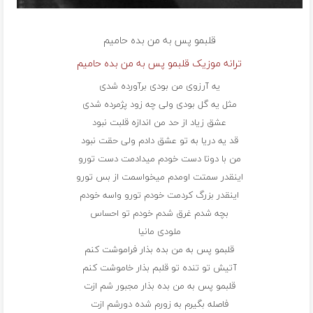
قلبمو پس به من بده
حامیم
ترانه موزیک قلبمو پس به من بده حامیم
ﻳﻪ آرزوی ﻣﻦ ﺑﻮدی ﺑﺮآورده ﺷﺪی
ﻣﺜﻞ ﻳﻪ ﮔﻞ ﺑﻮدی وﻟﻰ ﭼﻪ زود ﭘﮋﻣﺮده ﺷﺪی
ﻋﺸﻖ زﻳﺎد از ﺣﺪ ﻣﻦ اﻧﺪازه ﻗﻠﺒﺖ ﻧﺒﻮد
ﻗﺪ ﻳﻪ درﻳﺎ ﺑﻪ ﺗﻮ ﻋﺸﻖ دادم وﻟﻰ ﺣﻘﺖ ﻧﺒﻮد
ﻣﻦ ﺑﺎ دوﺗﺎ دﺳﺖ ﺧﻮدم ﻣﻴﺪادﻣﺖ دﺳﺖ ﺗﻮرو
اﻳﻨﻘﺪر ﺳﻤﺘﺖ اوﻣﺪم ﻣﻴﺨﻮاﺳﻤﺖ از ﺑﺲ ﺗﻮرو
اﻳﻨﻘﺪر ﺑﺰرگ ﻛﺮدﻣﺖ ﺧﻮدم ﺗﻮرو واﺳﻪ ﺧﻮدم
ﺑﭽﻪ ﺷﺪم ﻏﺮق ﺷﺪم ﺧﻮدم ﺗﻮ اﺣﺴﺎس
ملودی مانیا
ﻗﻠﺒﻤﻮ ﭘﺲ ﺑﻪ ﻣﻦ ﺑﺪه ﺑﺬار ﻓﺮاﻣﻮﺷﺖ ﻛﻨﻢ
آﺗﻴﺶ ﺗﻮ ﺗﻨﺪه ﺗﻮ ﻗﻠﺒﻢ ﺑﺬار ﺧﺎﻣﻮﺷﺖ ﻛﻨﻢ
ﻗﻠﺒﻤﻮ ﭘﺲ ﺑﻪ ﻣﻦ ﺑﺪه ﺑﺬار ﻣﺠﺒﻮر ﺷﻢ ازت
ﻓﺎﺻﻠﻪ ﺑﮕﻴﺮم ﺑﻪ زورم ﺷﺪه دورﺷﻢ ازت