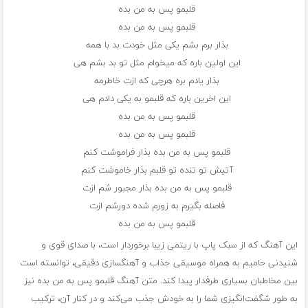
ﻗﻠﺒﻤﻮ ﭘﺲ ﺑﻪ ﻣﻦ ﺑﺪه
ﻗﻠﺒﻤﻮ ﭘﺲ ﺑﻪ ﻣﻦ ﺑﺪه
ﺑﺬار ﺑﺮم ﺑﺸﻢ ﻳﻜﻰ ﻣﺜﻞ ﺧﻮدت ﺑﺪ ﺑﺎ ﻫﻤﻪ
اﻳﻦ اوﻟﻴﻦ ﺑﺎره ﻛﻪ ﻣﻴﺨﻮام ﻣﺜﻞ ﺗﻮ ﺑﺪ ﺑﺸﻢ ﻫﻰ
ﺑﺬار ﻳﺎدم ﺑﺮه ﻫﺮﭼﻰ ﻛﻪ ازت ﺧﺎﻃﺮﻣﻪ
اﻳﻦ اﺧﺮﻳﻦ ﺑﺎره ﻛﻪ ﻗﻠﺒﻤﻮ ﺑﻪ ﻳﻜﻰ دادم ﻫﻰ
ﻗﻠﺒﻤﻮ ﭘﺲ ﺑﻪ ﻣﻦ ﺑﺪه
ﻗﻠﺒﻤﻮ ﭘﺲ ﺑﻪ ﻣﻦ ﺑﺪه
ﻗﻠﺒﻤﻮ ﭘﺲ ﺑﻪ ﻣﻦ ﺑﺪه ﺑﺬار ﻓﺮاﻣﻮﺷﺖ ﻛﻨﻢ
آﺗﻴﺶ ﺗﻮ ﺗﻨﺪه ﺗﻮ ﻗﻠﺒﻢ ﺑﺬار ﺧﺎﻣﻮﺷﺖ ﻛﻨﻢ
ﻗﻠﺒﻤﻮ ﭘﺲ ﺑﻪ ﻣﻦ ﺑﺪه ﺑﺬار ﻣﺠﺒﻮر ﺷﻢ ازت
ﻓﺎﺻﻠﻪ ﺑﮕﻴﺮم ﺑﻪ زورم ﺷﺪه دورﺷﻢ ازت
ﻗﻠﺒﻤﻮ ﭘﺲ ﺑﻪ ﻣﻦ ﺑﺪه
این آهنگ که از سبک پاپ با ریتمی زیبا برخوردار است، با صدای قوی و
شنیدنی حامیم به همراه موسیقی جذاب و آهنگسازی دقیقی، توانسته است
بین مخاطبان بسیاری طرفدار پیدا کند. متن آهنگ قلبمو پس به من بده نیز
به طور شگفت‌انگیزی شما را به خودش جذب می‌کند و در کنار آن، ترکیب