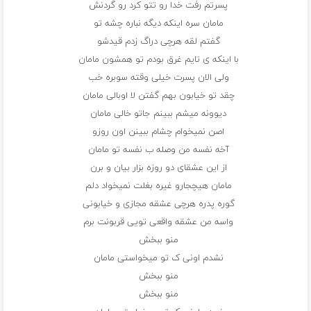
پسرتم رفت خدا رو تتو کرد رو‌ گردنش
مامان سره اینکه دیگه نباره چشه تو
گفتم لقه هرچی دراگ زدم قیدشو
با اینکه ی تایم غرق بودم تو همشون مامان
ولی الان پسرت خیلی وقته سوبره خب
چقد تو خیابون بهم گفتن لا اوبالی مامان
دیوونه میشم ببینم جاتو خالی مامان
اصن نمیخوام چشام ببینن اون روزو
آخه نفسه من وصله ب نفسه تو مامان
از این عشقای دو روزه بزار بیان و برن
مامان هیچجارو غیره بغلت نمیخواد دلم
گوره پدره هرچی عشقه مجازی و خیابونی
واسه من عشقه واقعی تویی قربونت برم
منو ببخش
نشدم اونی ک تو میخواستی مامان
منو ببخش
منو ببخش