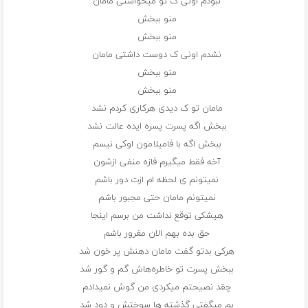
نبودم اونی ک تو میخواستی مامان
منو ببخش
منو ببخش
نشدم اونی ک دوست داشتی مامان
منو ببخش
منو ببخش
مامان تو ک دیدی هرکاری کردم نشد
ببخش اگه پسرت پسره ایده عالت نشد
ببخش اگه با فامیلامون اوکی نیسم
آخه فقط میگیرم فازه منفی ازشون
نمیتونم ی لحظه ام ازت دور باشم
نمیتونم مامان حتی مجبور باشم
هیشکی توقع نداشت من برسم اینجا
حق بده بهم الان مغرور باشم
هرکی بدتو گفت مامان دهنش پر خون شد
ببخش پسرت تو خاطره‌هاش گم و گور شد
چقد نصیحتم میکردی من گوش نمیدادم
بم میگفتی گذشته ها سوختش و دود شد