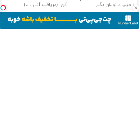
۳ میلیارد تومان بگیر
کن! (دریافت آنی وام)
وام بگیر، طلا بخر💰 تا 100
طلا میخوای؟ تا 100 میلیون وام
میلیون وام فوری بدون ضامن
فوری خرید طلا‼️
دانلود آهنگ با کیفیت اصلی
دانلود آهنگ با کیفیت 128
از سراسر وب
پایان دغدغه
وام 200
پماد درمان جای
❌قرص‌ و دارو
هزینه های
میلیونی آبان
زخم در ۷ روز در
نخور❌ درمان
دندان پزشکی با
تتر. همین الان
یزد تولید شد!
زانودرد بدون
پک سفید
احراز هویت کن!
(مشاوره بگیرید)
قرص
ویدیو هولناک از
تا 3میلیارد وام
برای اولین بار در
خرید موبایل با
کننده خانگی
جوان کارتن
سرمایه در
ایران🇮🇷 این
اسنپ پی | در ۴