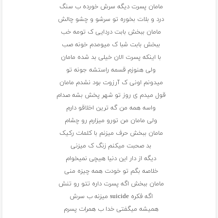
مامان پسرت دیگه سرش خورده ب سنگ
درد و بلات بخوره تو سرشو و چشو چالش
مامان ببخش بابت دردایی ک تومه خب
ببخش بابت شبا ک میومدم خونه صب
با اینکه پسرت الان خیلی بد شده مامان
ولی هنوزم قسمه راستشه جونه تو
میدونم اونی ک آرزوت بود نشدم مامان
قول میدم ی روز تو شهر پخش بشه صدام
واسه همه من گه ترین اخلاقو دارم
ولی مامان من تورو میزارم رو چشام
مامان ببخش حرف میزنم با کلمات رکیک
بد صحبت میکنم زنگ ک میزنی
دیگه از دار این دنیا هیچی نمیخوام
خلاصه بگم تو خودت همه چیزه منی
مامان ببخش اگه پسرت داره تتو رو تنش
اگه فکره suicide میزنه ب سرش
همیشه میگفتی خدا ب همرات پسرم