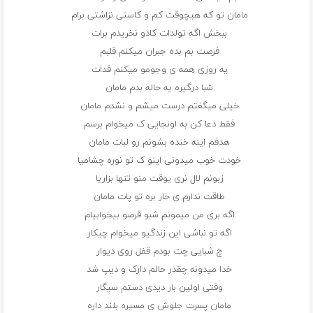
مامان تو که هیچوقت کم و کاستی نزاشتی برام
ببخش اگه تولدات کادو نخریدم برات
فرصت بم بده جبران میکنم قلبم
یه روزی همه ی وجومو میکنم فدات
شبا درگیره یه حاله بدم مامان
خیلی میگفتم درست میشم و نشدم مامان
فقط دعا کن به اونجایی ک میخوام برسم
هدفم اینه خنده بشونم رو لبات مامان
خودت خوب میدونی اینو ک‌ تو نوره چشامیا
زبونم لال نری یوقت منو تنها بزاریا
طاقت ندارم ی خار بره تو پات مامان
اگه بری من میمونم شبو‌ قرصو بیخوابیام
اگه تو نباشی این زندگیو میخوام چیکار
چ شبایی چت بودم قفل روی دیوار
خدا میدونه چقدر حالم دارک و دیپ شد
وقتی اولین بار دیدی دستم سیگار
مامان پسرت جلوش ی مسیره بلند داره