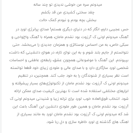
میدونم سره من خوشی ندیدی تو چند ساله
چقد سختی کشیدی من قد بکشم
ببخش بچه بودم و نبودم کمک حالت
حس عجیبی دارم، انگار که در دنیای دیگری هستم! صدای پرانرژی لورد در
آهنگ میدونم اونی ک آرزوت بود نشدم مامان، همراه با آهنگ واج‌واجی و
سبکی خاص، به من احساس نوستالژی و همزمان جدیدی را می‌بخشد. حتی
نتوانستم از جایم بلند شوم و به این نوای تازه، در هوای دلنشینی که داشت،
بپیوندم. این آهنگ با موضوعاتی همچون عشق، رابطه‌ی عاطفی و احساسات
شخصی لورد سازگاری دارد و با صدای عالی و ملودی زیبای خود قطعا توانسته
است نظر بسیاری از شنوندگان را به خود جلب کند. همچنین، در تنظیم
میدونم اونی ک آرزوت بود نشدم مامان از تکنولوژی‌های بسیار پیشرفته و
ابزارهای مختلفی استفاده شده است تا بهترین کیفیت صدای ممکن ارائه
شود. انتخاب فوق‌العاده خوب لورد برای ترانه زیبا و شنیدنی میدونم اونی ک
آرزوت بود نشدم مامان و همین طور ملودی دلنشین این آهنگ باعث این
شد که میدونم اونی ک آرزوت بود نشدم مامان لورد به مانند بسیاری از
اهنگ های گذشته ی لورد خاطره سازی و دل ربا شود.