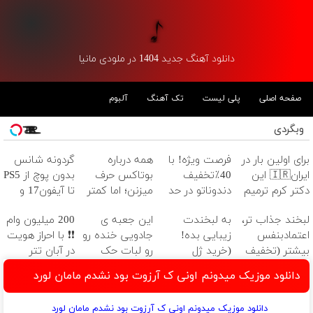
دانلود آهنگ جدید 1404 در ملودی مانیا
صفحه اصلی
پلی لیست
تک آهنگ
آلبوم
وبگردی
برای اولین بار در
فرصت ویژه! با
همه درباره
گردونه شانس
ایران🇮🇷 این
40٪تخفیف
بوتاکس حرف
بدون پوچ از PS5
دکتر کرم ترمیم
دندوناتو در حد
میزنن؛ اما کمتر
تا آیفون17 و
کننده 23 روزه
کامپوزیت
کسی این راه رو
بیت کوین 🔥
لبخند جذاب تر،
به لبخندت
این جعبه ی
200 میلیون وام
ساخت!
سفید کن
میشناسه.
اعتمادبنفس
زیبایی بده!
جادویی خنده رو
❗❗ با احراز هویت
بیشتر (تخفیف
(خرید ژل
رو لبات حک
در آبان تتر
تا امشب)
سفیدکننده
میکنه
دانلود موزیک میدونم اونی ک آرزوت بود نشدم مامان لورد
دندان
خرید40%تخفیف
با40%تخفیف)
دانلود موزیک میدونم اونی ک آرزوت بود نشدم مامان لورد