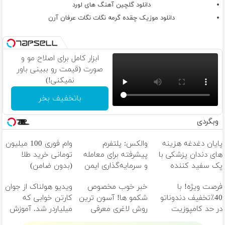
دانلود گلچین آهنگ های لورد
دانلود موزیک چقده گرمه نگات نگات عرفان آرن
ابزار کامل برای اصلاح مو و
صورت (قیمت رو ببینی باور
نمیکنی!)
باتخفیف بخر
وبگردی
پایان دغدغه هزینه
والکس: پلتفرم
وام فوری 100 میلیون
های دندان پزشکی با
پیشرفته برای معامله
تومانی خرید طلا
پک سفید کننده
و سرمایه‌گذاری ایمن
(بدون ضامن)
خانگی
فرصت ویژه! با
خبر خوب مخصوص
ویدیو هولناک از جوان
40٪تخفیف دندوناتو
شکمو ها! آسون ترین
کارتن خوابی که
در حد کامپوزیت
روش لاغری معرفی
میلیاردر شد. آموزش
سفید کن
شد
رایگان