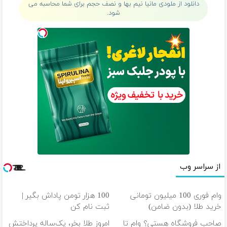
دانلود از ملودی مانیا نیم بها و نصف حجم برای شما محاسبه می
شود.
از سراسر وب
وام فوری 100 میلیون تومانی
100 هزار تومن پاداش بگیر |
خرید طلا (بدون ضامن)
ثبت نام کن
صاحب فروشگاه هستی؟ وام تا
امروز طلا بخر، یک‌ساله پرداختش