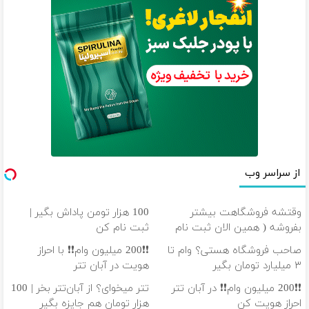
از سراسر وب
وقتشه فروشگاهت بیشتر
100 هزار تومن پاداش بگیر |
بفروشه ( همین الان ثبت نام
ثبت نام کن
کن )
صاحب فروشگاه هستی؟ وام تا
❗❗200 میلیون وام❗❗ با احراز
۳ میلیارد تومان بگیر
هویت در آبان تتر
❗❗200 میلیون وام❗❗ در آبان تتر
تتر میخوای؟ از آبان‌تتر بخر | 100
احراز هویت کن
هزار تومان هم جایزه بگیر