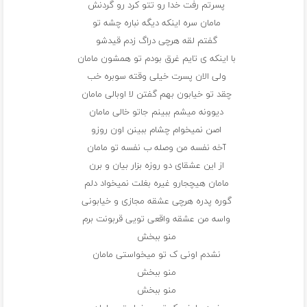
پسرتم رفت خدا رو تتو کرد رو‌ گردنش
مامان سره اینکه دیگه نباره چشه تو
گفتم لقه هرچی دراگ زدم قیدشو
با اینکه ی تایم غرق بودم تو همشون مامان
ولی الان پسرت خیلی وقته سوبره خب
چقد تو خیابون بهم گفتن لا اوبالی مامان
دیوونه میشم ببینم جاتو خالی مامان
اصن نمیخوام چشام ببینن اون روزو
آخه نفسه من وصله ب نفسه تو مامان
از این عشقای دو روزه بزار بیان و برن
مامان هیچجارو غیره بغلت نمیخواد دلم
گوره پدره هرچی عشقه مجازی و خیابونی
واسه من عشقه واقعی تویی قربونت برم
منو ببخش
نشدم اونی ک تو میخواستی مامان
منو ببخش
منو ببخش