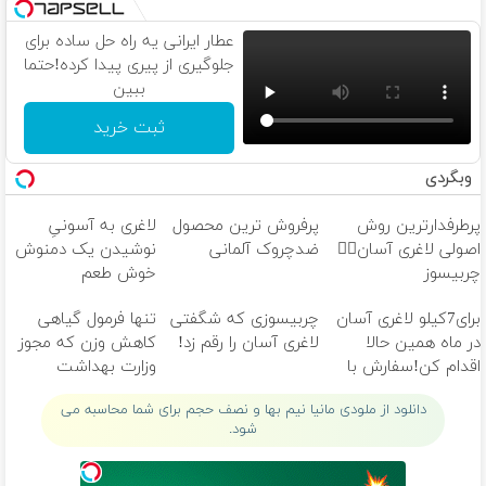
عطار ایرانی یه راه حل ساده برای
جلوگیری از پیری پیدا کرده!حتما
ببین
ثبت خرید
وبگردی
پرطرفدارترین روش
پرفروش ترین محصول
لاغری به آسونیِ
اصولی لاغری آسان👈🏻
ضدچروک آلمانی
نوشیدن یک دمنوش
چربیسوز
خوش طعم
گیاهی(تخفیف فقط
برای7کیلو لاغری آسان
چربیسوزی که شگفتی
تنها فرمول گیاهی
امروز)
در ماه همین حالا
لاغری آسان را رقم زد!
کاهش وزن که مجوز
اقدام کن!سفارش با
وزارت بهداشت
قیمت قدیم
دارد(کلیک جهت
دانلود از ملودی مانیا نیم بها و نصف حجم برای شما محاسبه می
سفارش)
شود.