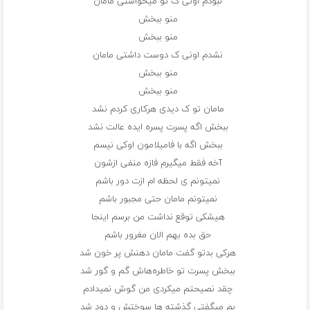
نبودم اونی ک تو میخواستی مامان
منو ببخش
منو ببخش
نشدم اونی ک دوست داشتی مامان
منو ببخش
منو ببخش
مامان تو ک دیدی هرکاری کردم نشد
ببخش اگه پسرت پسره ایده عالت نشد
ببخش اگه با فامیلامون اوکی نیسم
آخه فقط میگیرم فازه منفی ازشون
نمیتونم ی لحظه ام ازت دور باشم
نمیتونم مامان حتی مجبور باشم
هیشکی توقع نداشت من برسم اینجا
حق بده بهم الان مغرور باشم
هرکی بدتو گفت مامان دهنش پر خون شد
ببخش پسرت تو خاطره‌هاش گم و گور شد
چقد نصیحتم میکردی من گوش نمیدادم
بم میگفتی گذشته ها سوختش و دود شد