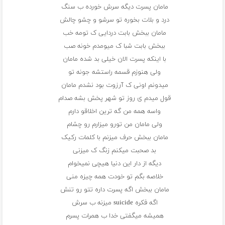
مامان پسرت دیگه سرش خورده ب سنگ
درد و بلات بخوره تو سرشو و چشو چالش
مامان ببخش بابت دردایی ک تومه خب
ببخش بابت شبا ک میومدم خونه صب
با اینکه پسرت الان خیلی بد شده مامان
ولی هنوزم قسمه راستشه جونه تو
میدونم اونی ک آرزوت بود نشدم مامان
قول میدم ی روز تو شهر پخش بشه صدام
واسه همه من گه ترین اخلاقو دارم
ولی مامان من تورو میزارم رو چشام
مامان ببخش حرف میزنم با کلمات رکیک
بد صحبت میکنم زنگ ک میزنی
دیگه از دار این دنیا هیچی نمیخوام
خلاصه بگم تو خودت همه چیزه منی
مامان ببخش اگه پسرت داره تتو رو تنش
اگه فکره suicide میزنه ب سرش
همیشه میگفتی خدا ب همرات پسرم