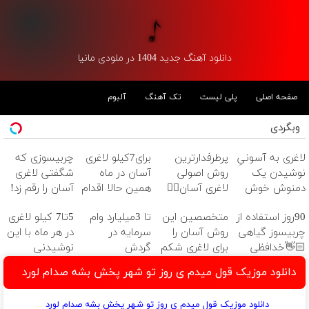
دانلود آهنگ جدید 1404 در ملودی مانیا
صفحه اصلی
پلی لیست
تک آهنگ
آلبوم
وبگردی
لاغری به آسونیِ
پرطرفدارترین
برای7کیلو لاغری
چربیسوزی که
نوشیدن یک
روش اصولی
آسان در ماه
شگفتی لاغری
دمنوش خوش
لاغری آسان👈🏻
همین حالا اقدام
آسان را رقم زد!
طعم
چربیسوز
کن!سفارش با
90روز استفاده از
متخصصین این
تا 3میلیارد وام
5تا7 کیلو لاغری
گیاهی(تخفیف
قیمت قدیم
چربیسوز گیاهی
روش آسان را
سرمایه در
در هر ماه با این
فقط امروز)
👋🏻خدافظی
برای لاغری شکم
گردش
نوشیدنی
همیشگی با
و پهلو معرفی
فروشندگان =>
گیاهی❗ سفارش
دانلود موزیک قول میدم ی روز تو شهر پخش بشه صدام لورد
چاقی!خرید با
کردند
فروشگاهت رو
با نصف قیمت
تخفیف
ثبت کن
🔥
دانلود موزیک قول میدم ی روز تو شهر پخش بشه صدام لورد