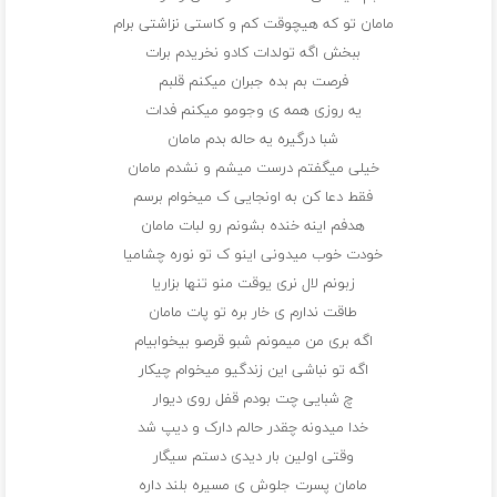
مامان تو که هیچوقت کم و کاستی نزاشتی برام
ببخش اگه تولدات کادو نخریدم برات
فرصت بم بده جبران میکنم قلبم
یه روزی همه ی وجومو میکنم فدات
شبا درگیره یه حاله بدم مامان
خیلی میگفتم درست میشم و نشدم مامان
فقط دعا کن به اونجایی ک میخوام برسم
هدفم اینه خنده بشونم رو لبات مامان
خودت خوب میدونی اینو ک‌ تو نوره چشامیا
زبونم لال نری یوقت منو تنها بزاریا
طاقت ندارم ی خار بره تو پات مامان
اگه بری من میمونم شبو‌ قرصو بیخوابیام
اگه تو نباشی این زندگیو میخوام چیکار
چ شبایی چت بودم قفل روی دیوار
خدا میدونه چقدر حالم دارک و دیپ شد
وقتی اولین بار دیدی دستم سیگار
مامان پسرت جلوش ی مسیره بلند داره