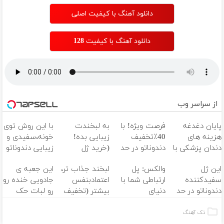
دانلود آهنگ با کیفیت اصلی
دانلود آهنگ با کیفیت 128
از سراسر وب
پایان دغدغه
فرصت ویژه! با
به لبخندت
با این روش توی
هزینه های
40٪تخفیف
زیبایی بده!
خونه،سفیدی و
دندان پزشکی با
دندوناتو در حد
(خرید ژل
زیبایی دندوناتو
پک سفید
کامپوزیت
سفیدکننده
برگردون
این ژل
والکس: پل
لبخند جذاب تر،
این جعبه ی
کننده خانگی
سفید کن
دندان
(40%off)
سفیدکننده
ارتباطی شما با
اعتمادبنفس
جادویی خنده رو
با40%تخفیف)
دندوناتو در حد
دنیای
بیشتر (تخفیف
رو لبات حک
لمینت سفید
سرمایه‌گذاری
تا امشب)
میکنه
میکنه
دیجیتال
خرید40%تخفیف
تک آهنگ