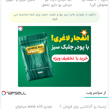
محوش کن!
دردش رو داری تحمل
میکنی؟❗
دانلود از ملودی مانیا نیم بها و نصف حجم برای شما محاسبه می
شود.
از سراسر وب
اپتیما رو گذاشتی برای فروش ؟
خودرو mvm x33 میخوای