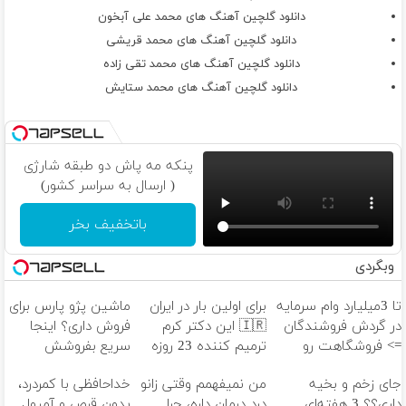
دانلود گلچین آهنگ های محمد علی آبخون
دانلود گلچین آهنگ های محمد قریشی
دانلود گلچین آهنگ های محمد تقی زاده
دانلود گلچین آهنگ های محمد ستایش
پنکه مه پاش دو طبقه شارژی
( ارسال به سراسر کشور)
باتخفیف بخر
وبگردی
تا 3میلیارد وام سرمایه
برای اولین بار در ایران
ماشین پژو پارس برای
در گردش فروشندگان
🇮🇷 این دکتر کرم
فروش داری؟ اینجا
=> فروشگاهت رو
ترمیم کننده 23 روزه
سریع بفروشش
ثبت کن
ساخت!
جای زخم و بخیه
من نمیفهمم وقتی زانو
خداحافظی با کمردرد،
داری؟؟ 3 هفته‌ای
درد درمان داره، چرا
بدون قرص و آمپول