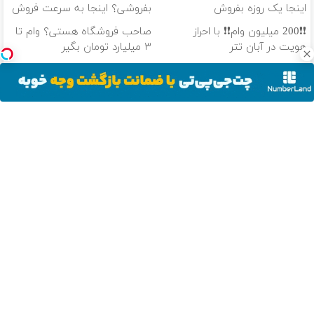
اینجا یک روزه بفروش
بفروشی؟ اینجا به سرعت فروش
میره
❗❗200 میلیون وام❗❗ با احراز
صاحب فروشگاه هستی؟ وام تا
هویت در آبان تتر
۳ میلیارد تومان بگیر
❗❗200 میلیون وام❗❗ در آبان تتر
100 هزار تومن پاداش بگیر |
احراز هویت کن
ثبت نام کن
دانلود آهنگ با کیفیت اصلی
دانلود آهنگ با کیفیت 128
از سراسر وب
با 10 میلیون
ماشینت رو
سرمایه گذاری
دوربین
تومن موی
بدون دردسر
بدون ریسک با
مداربسته 360
طبیعی بکار😍
بفروش | بدون
سود 38 درصد
درجه | نصب