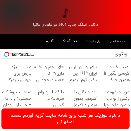
دانلود آهنگ جدید 1404 در ملودی مانیا
صفحه اصلی
پلی لیست
تک آهنگ
آلبوم
وبگردی
اعتبار خرید
برای اولین بار در
جای زخم و بخیه
ماشین پژو
گوشی بگیر 📱
ایران🇮🇷 این
داری؟؟ 3
پارس برای
همین حالا
دکتر کرم ترمیم
هفته‌ای محوش
فروش داری؟
درخواست اعتبار
کننده 23 روزه
کن!
اینجا سریع
من نمیفهمم
خداحافظی با
تا 3میلیارد وام
صاحب فروشگاه
بده 🎯
ساخت!
بفروشش
وقتی زانو درد
کمردرد، بدون
سرمایه در
هستی؟ وام تا
درمان داره، چرا
قرص و آمپول
گردش
۳ میلیارد تومان
دردش رو داری
فروشندگان =>
بگیر
دانلود موزیک هر شب برای شانه هایت گریه آوردم محمد
تحمل میکنی؟❗
فروشگاهت رو
اصفهانی
ثبت کن