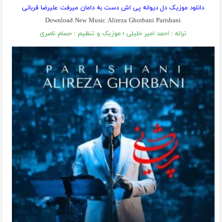
دانلود موزیک دل دیوانه پی اش دست به دامان میرفت علیرضا قربانی
Download New Music Alireza Ghorbani Parishani
ترانه : احمد امیر خلیلی ؛ موزیک و تنظیم : حسام ناصری