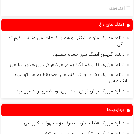
لمینت سفید
سفیدکننده
دندان!
بستری شبانه،
میکنه
دندان
خرید40%تخفیف
بدون درد!
تک آهنگ
(40%تخفیف)
با40%تخفیف)
آهنگ های داغ
دانلود موزیک منو میشکنی و هم با کارهات من مثله ساغرم تو
سنگی
دانلود گلچین آهنگ های حسام معصوم
دانلود موزیک تا اینکه نگاه به در میکنم کربلایی هادی اسلامی
دانلود موزیک بخوای چیکار کنم من آخه فقط به من تو میای
بابک مافی
دانلود موزیک نوش نوش باده مون بود شعرو ترانه مون بود
پربازدیدها
دانلود موزیک فقط با خودت حرف بزنم مهرشاد کاووسی
دانلود موزیک هیشکی مثل من پیدا نمیشه