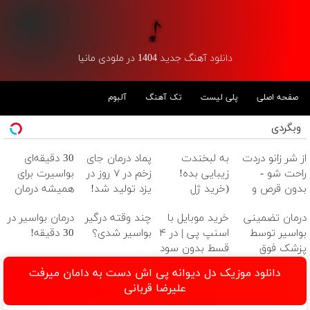
دانلود آهنگ جدید 1404 در ملودی مانیا
صفحه اصلی
پلی لیست
تک آهنگ
آلبوم
وبگردی
از شر زانو دردت
به لبخندت
پماد درمان جای
30 دقیقه‌ای
راحت شو -
زیبایی بده!
زخم در ۷ روز در
بواسیرت برای
بدون قرص و
(خرید ژل
یزد تولید شد!
همیشه درمان
عمل
سفیدکننده
(مشاوره بگیرید)
می‌شه!
درمان تضمینی
خرید موبایل با
چند وقته درگیر
درمان بواسیر در
دندان
بواسیر توسط
اسنپ پی | در ۴
بواسیر شدی؟
30 دقیقه!
با40%تخفیف)
پزشک فوق
قسط بدون سود
تخصص بدون
و کارمزد!
دانلود موزیک دل دیوانه پی اش دست به دامان میرفت
بازگشت
علیرضا قربانی