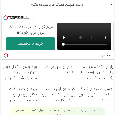
دانلود گلچین آهنگ های علیرضا زنگنه
میخ کوب دستی فقط تا آخر
امروز حراج خورد!🔥
خرید با تخفیف
وبگردی
پایان دغدغه هزینه
درمان بواسیر در 30
ویدیو هولناک از جوان
های دندان پزشکی با
دقیقه!
کارتن خوابی که
پک سفید کننده
میلیاردر شد. آموزش
خانگی
رایگان
بواسیرت درمان شد؟
خرید موبایل با اسنپ
رزرو نوبت با خانم
100٪ تضمینی و بدون
پی | در ۴ قسط بدون
دکتر برای درمان
بازگشت
سود و کارمزد!
تضمینی بواسیر و
بدون بازگشت
دانلود از ملودی مانیا نیم بها و نصف حجم برای شما محاسبه می