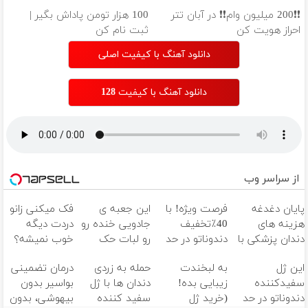
❗❗200 میلیون وام❗❗ در آبان تتر
100 هزار تومن پاداش بگیر |
احراز هویت کن
ثبت نام کن
دانلود آهنگ با کیفیت اصلی
دانلود آهنگ با کیفیت 128
از سراسر وب
پایان دغدغه
فرصت ویژه! با
این جعبه ی
فک میکنی زانو
هزینه های
40٪تخفیف
جادویی خنده رو
دردت دیگه
دندان پزشکی با
دندوناتو در حد
رو لبات حک
خوب نمیشه؟
پک سفید
کامپوزیت
میکنه
(◂پرسش‌نامه)
این ژل
به لبخندت
حمله به زردی
درمان تضمینی
کننده خانگی
سفید کن
خرید40%تخفیف
سفیدکننده
زیبایی بده!
دندان ها با ژل
بواسیر بدون
دندوناتو در حد
(خرید ژل
سفید کننده
بیهوشی، بدون