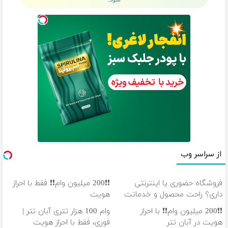
شود.
از سراسر وب
فروشگاه حضوری یا اینترنتی
❗❗200 میلیون وام❗❗ فقط با احراز
داری؟ راحت محصول و خدماتت
هویت
رو بفروش
❗❗200 میلیون وام❗❗ با احراز
وام 100 هزار تتری آبان تتر |
هویت در آبان تتر
فوری، فقط با احراز هویت