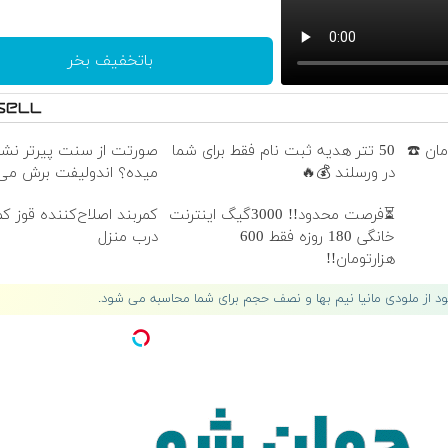
باتخفیف بخر
امان ☎️
50 تتر هدیه ثبت نام فقط برای شما
صورتت از سنت پیرتر نش
در ورسلند 💰🔥
میده؟ اندولیفت برش می‌گ
⏳فرصت محدود!! 3000گیگ اینترنت
کمربند اصلاح‌کننده قوز کم
خانگی 180 روزه فقط 600
درب منزل
هزارتومان!!
لود از ملودی مانیا نیم بها و نصف حجم برای شما محاسبه می شود.