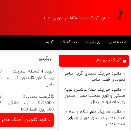
دانلود آهنگ جدید 1404 در ملودی مانیا
آلبوم
تک آهنگ
پلی لیست
صفحه اصلی
وبگردی
آهنگ های داغ
خرید 4 قسطه اینترنت
دانلود موزیک ندیدی گریه هامو

پیشگامان ☎️ بدون نیاز به
نخوندی قصه هامو
تلفن
دانلود موزیک همه عاشقن تویه
مستی و توی سختیا نشون میدن
ز
⏳فرصت محدود!!
رویه اصلیو جی دال
ل
3000گیگ اینترنت خانگی
180 روزه فقط 600
دانلود موزیک دلم تنگه واسه ی
هزارتومان!!
عادی بودن واسه ی دور از چیزای
ن آهنگ های مهدی تنهایی
مادی بودن