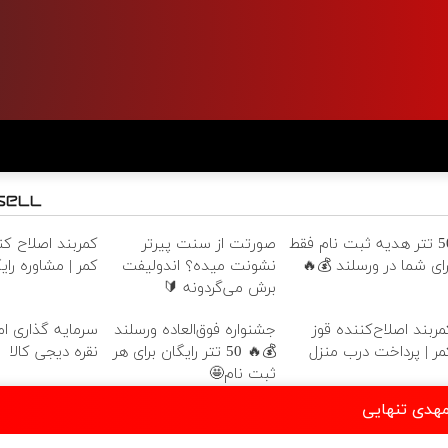
اصلاح کننده قوز
صورتت از سنت پیرتر
50 تتر هدیه ثبت نام فقط
 | مشاوره رایگان
نشونت میده؟ اندولیفت
برای شما در ورسلند 💰
برش می‌گردونه 🔰
اری امن با طلا و
جشنواره فوق‌العاده ورسلند
کمربند اصلاح‌کننده قو
نقره دیجی کالا
💰🔥 50 تتر رایگان برای هر
کمر | پرداخت درب منز
ثبت نام🤩
دانلود گلچی