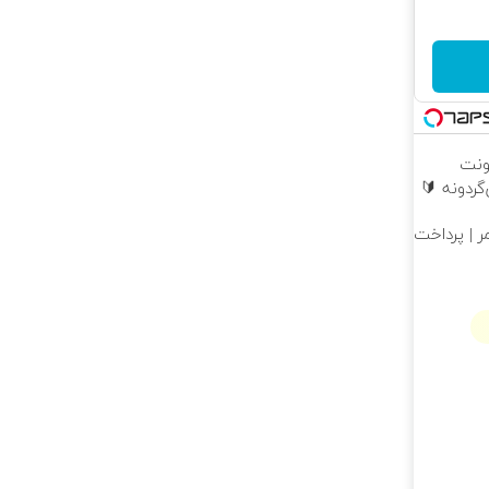
ونت
ردونه 🔰
ر | پرداخت