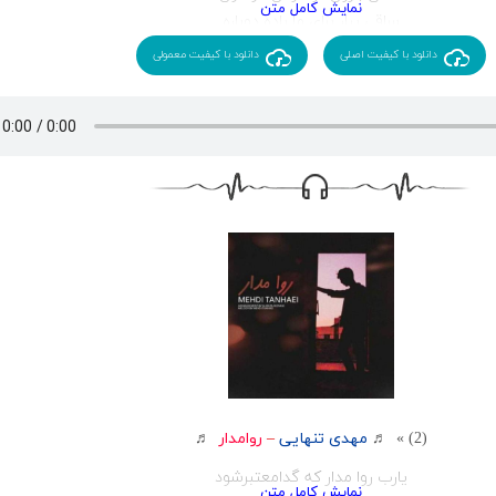
ساقی بیار برای ما باده دوباره
تو بامن و من با تو هوای عشقه
دانلود با کیفیت اصلی
دانلود با کیفیت معمولی
بیا تا عاشقی کنیم صدا تو عشقه
از تو چه پنهون عزیزم باده نخورده مستم
به انتظار رخ زیبای تو هستم
نگات چه دلنشینه بدجور به دل میشینه
بذار بگم تموم من من عاشق تو هستم
از تو چه پنهون عزیزم من تورو می پرستم
از همه عالم به درم وقتی که با تو هستم
هوای بارونی نرو ببین چه مستم
بذار با یار مهربون خود برقصم
بذار بگم تموم من عاشقت هستم
بعد خدا فقط تویی که می پرستم
که می پرستم که می پرستم
(2) » ♬
مهدی تنهایی
–
روامدار
♬
یارب روا مدار که گدامعتبرشود