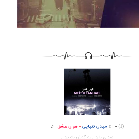
(1) » ♬
مهدی تنهایی
–
هوای عشق
♬
صدای بارون تو گوش ناو دون