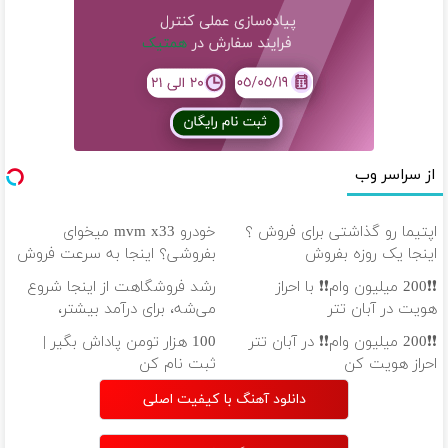
از سراسر وب
اپتیما رو گذاشتی برای فروش ؟
خودرو mvm x33 میخوای
اینجا یک روزه بفروش
بفروشی؟ اینجا به سرعت فروش
میره
❗❗200 میلیون وام❗❗ با احراز
رشد فروشگاهت از اینجا شروع
هویت در آبان تتر
می‌شه، برای درآمد بیشتر،
آماده‌ای؟
❗❗200 میلیون وام❗❗ در آبان تتر
100 هزار تومن پاداش بگیر |
احراز هویت کن
ثبت نام کن
دانلود آهنگ با کیفیت اصلی