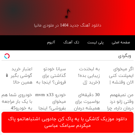
دانلود آهنگ جدید 1404 در ملودی مانیا
صفحه اصلی
پلی لیست
تک آهنگ
آلبوم
وبگردی
اگر میخوای
به لبخندت
سیانا خودتو
اعتبار خرید
ایمپلنت کنی
زیبایی بده!
گذاشتی برای
گوشی بگیر 📱
الان وقتشه |
(خرید ژل
فروش؟ اینجا به
همین حالا
فقط با ۲۵
سفیدکننده
راحتی بفروش
درخواست اعتبار
من نمیفهمم
30 دقیقه‌ای
خودرو mvm x33
خودروی شما هم
میلیون تومان!!!
دندان
بده 🎯
وقتی زانو درد
بواسیرت برای
میخوای
با یک بار مراجعه
با40%تخفیف)
درمان داره، چرا
همیشه درمان
بفروشی؟ اینجا
به خودرو45
دردش رو داری
می‌شه!
به سرعت
فروخته خواهد
دانلود موزیک کاشکی با یه پاک کن جادویی اشتباهاتمو پاک
تحمل میکنی؟❗
فروش میره
شد
میکردم سیامک عباسی