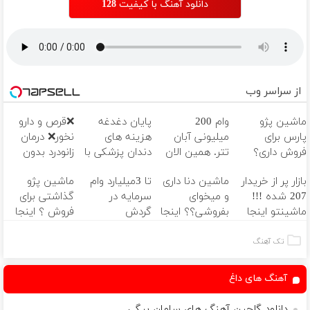
دانلود آهنگ با کیفیت 128
از سراسر وب
ماشین پژو
وام 200
پایان دغدغه
❌قرص‌ و دارو
پارس برای
میلیونی آبان
هزینه های
نخور❌ درمان
فروش داری؟
تتر. همین الان
دندان پزشکی با
زانودرد بدون
اینجا سریع
احراز هویت کن!
پک سفید
قرص
بازار پر از خریدار
ماشین دنا داری
تا 3میلیارد وام
ماشین پژو
بفروشش
کننده خانگی
207 شده !!!
و میخوای
سرمایه در
گذاشتی برای
ماشینتو اینجا
بفروشی؟؟ اینجا
گردش
فروش ؟ اینجا
به راحتی بفروش
راحت و سریع
فروشندگان =>
سریع و راحت
بفروش
فروشگاهت رو
بفروش
تک آهنگ
ثبت کن
آهنگ های داغ
دانلود گلچین آهنگ های سامان بیگی