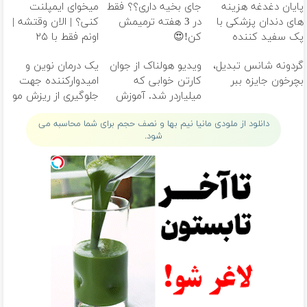
پایان دغدغه هزینه
جای بخیه داری؟؟ فقط
میخوای ایمپلنت
های دندان پزشکی با
در 3 هفته ترمیمش
کنی؟ | الان وقتشه |
پک سفید کننده
کن!😍
اونم فقط با ۲۵
خانگی
میلیون تومان!!!
گردونه شانس تبدیل،
ویدیو هولناک از جوان
یک درمان نوین و
بچرخون جایزه ببر
کارتن خوابی که
امیدوارکننده جهت
میلیاردر شد. آموزش
جلوگیری از ریزش مو
رایگان
دانلود از ملودی مانیا نیم بها و نصف حجم برای شما محاسبه می
شود.