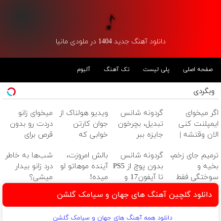
دانلود آهنگ جدید 1404 در ملودی مانیا
صفحه اصلی
پلی لیست
تک آهنگ
آلبوم
وبگردی
اگر میخوای
گردونه شانس
ویدیو هولناک از
میخوای زانو
ایمپلنت کنی
تبدیل، بچرخون
جوان کارتن
دردت رو بدون
الان وقتشه |
جایزه ببر
خوابی که
قرص برای
فقط با ۲۵
میلیاردر شد.
همیشه خوب
ترمیم جای زخم،
گردونه شانس
بالش امروزت،
شب‌ها به خاطر
میلیون تومان!!!
آموزش رایگان
کنی؟
بخیه و
بدون پوچ از PS5
آینده موهاتو لو
درد زانو بیدار
(پرسش‌نامه رو
سوختگی فقط
تا آیفون17 و
میده!
میشی؟
پر کن!)
در 3 هفته!!😍
بیت کوین 🔥
(◂پرسش‌نامه)
دانلود گلچین آهنگ های جهان و سیامک گلشن
دانلود همه آهنگ های جهان و سیامک گلشن