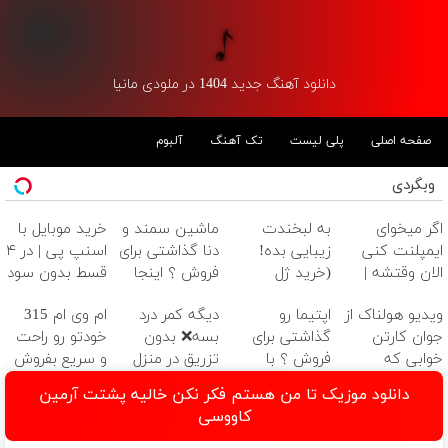
دانلود آهنگ جدید 1404 در ملودی مانیا
صفحه اصلی
پلی لیست
تک آهنگ
آلبوم
وبگردی
اگر میخوای
به لبخندت
ماشین سمند و
خرید موبایل با
ایمپلنت کنی
زیبایی بده!
دنا گذاشتی برای
اسنپ پی | در ۴
الان وقتشه |
(خرید ژل
فروش ؟ اینجا
قسط بدون سود
فقط با ۲۵
سفیدکننده
سریع و راحت
و کارمزد!
ویدیو هولناک از
اپتیما رو
دیگه کمر درد
ام وی ام 315
میلیون تومان!!!
دندان
بفروش
جوان کارتن
گذاشتی برای
بسه❌ بدون
خودتو رو راحت
با40%تخفیف)
خوابی که
فروش ؟ با
تزریق در منزل
و سریع بفروش
میلیاردر شد.
خودرو45 راحت و
درمانش کن✅
دانلود موزیک تا من هستم فکر نکن خالیه پشتت آرمین
آموزش رایگان
سریع بفروشش
◀پرسش‌نامه پر
کاووسی
کن▶