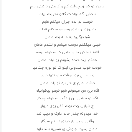
مامان تو که هیچوقت کم و کاستی نزاشتی برام
ببخش اگه تولدات کادو نخریدم برات
فرصت بم بده جبران میکنم قلبم
یه روزی همه ی وجومو میکنم فدات
شبا درگیره یه حاله بدم مامان
خیلی میگفتم درست میشم و نشدم مامان
فقط دعا کن به اونجایی ک میخوام برسم
هدفم اینه خنده بشونم رو لبات مامان
خودت خوب میدونی اینو ک‌ تو نوره چشامیا
زبونم لال نری یوقت منو تنها بزاریا
طاقت ندارم ی خار بره تو پات مامان
اگه بری من میمونم شبو‌ قرصو بیخوابیام
اگه تو نباشی این زندگیو میخوام چیکار
چ شبایی چت بودم قفل روی دیوار
خدا میدونه چقدر حالم دارک و دیپ شد
وقتی اولین بار دیدی دستم سیگار
مامان پسرت جلوش ی مسیره بلند داره