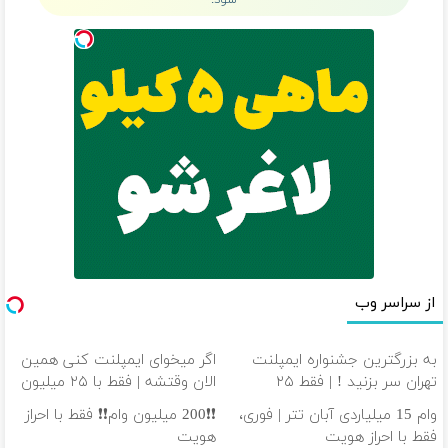
شود.
از سراسر وب
به بزرگترین جشنواره ایمپلنت
اگر میخوای ایمپلنت کنی همین
تهران سر بزنید ! | فقط ۲۵
الان وقتشه | فقط با ۲۵ میلیون
میلیون !
تومان!!!
وام 15 میلیاردی آبان تتر | فوری،
❗❗200 میلیون وام❗❗ فقط با احراز
فقط با احراز هویت
هویت