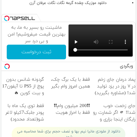
دانلود موزیک چقده گرمه نگات نگات عرفان آرن
ماشینت رو بسپر به ما، به
بهترین قیمت میفروشیم! امن
و بی درد سر
ثبت درخواست
وبگردی
پماد درمان جای زخم
فقط با یک برگ چک،
گردونه شانس بدون
در ۷ روز در یزد تولید
همین امروز وام بگیر
پوچ از PS5 تا آیفون17
شد! (مشاوره بگیرید)
و بیت کوین 🔥
جای زخمت خوب
❗❗200 میلیون وام❗❗
فقط توی یک ماه با
شد!! 🫵 اگر شمارت رو
فقط با احراز هویت
پودر جلبک7کیلو لاغر
رایگان اینجا بزاری و
شو(تعداد محدود)
مشاوره بگیری 🫵
دانلود از ملودی مانیا نیم بها و نصف حجم برای شما محاسبه می