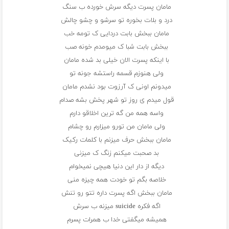
مامان پسرت دیگه سرش خورده ب سنگ
درد و بلات بخوره تو سرشو و چشو چالش
مامان ببخش بابت دردایی ک تومه خب
ببخش بابت شبا ک میومدم خونه صب
با اینکه پسرت الان خیلی بد شده مامان
ولی هنوزم قسمه راستشه جونه تو
میدونم اونی ک آرزوت بود نشدم مامان
قول میدم ی روز تو شهر پخش بشه صدام
واسه همه من گه ترین اخلاقو دارم
ولی مامان من تورو میزارم رو چشام
مامان ببخش حرف میزنم با کلمات رکیک
بد صحبت میکنم زنگ ک میزنی
دیگه از دار این دنیا هیچی نمیخوام
خلاصه بگم تو خودت همه چیزه منی
مامان ببخش اگه پسرت داره تتو رو تنش
اگه فکره suicide میزنه ب سرش
همیشه میگفتی خدا ب همرات پسرم