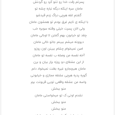
پسرتم رفت خدا رو تتو کرد رو‌ گردنش
مامان سره اینکه دیگه نباره چشه تو
گفتم لقه هرچی دراگ زدم قیدشو
با اینکه ی تایم غرق بودم تو همشون مامان
ولی الان پسرت خیلی وقته سوبره خب
چقد تو خیابون بهم گفتن لا اوبالی مامان
دیوونه میشم ببینم جاتو خالی مامان
اصن نمیخوام چشام ببینن اون روزو
آخه نفسه من وصله ب نفسه تو مامان
از این عشقای دو روزه بزار بیان و برن
مامان هیچجارو غیره بغلت نمیخواد دلم
گوره پدره هرچی عشقه مجازی و خیابونی
واسه من عشقه واقعی تویی قربونت برم
منو ببخش
نشدم اونی ک تو میخواستی مامان
منو ببخش
منو ببخش