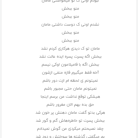
نبودم اونی ک تو میخواستی مامان
منو ببخش
منو ببخش
نشدم اونی ک دوست داشتی مامان
منو ببخش
منو ببخش
مامان تو ک دیدی هرکاری کردم نشد
ببخش اگه پسرت پسره ایده عالت نشد
ببخش اگه با فامیلامون اوکی نیسم
آخه فقط میگیرم فازه منفی ازشون
نمیتونم ی لحظه ام ازت دور باشم
نمیتونم مامان حتی مجبور باشم
هیشکی توقع نداشت من برسم اینجا
حق بده بهم الان مغرور باشم
هرکی بدتو گفت مامان دهنش پر خون شد
ببخش پسرت تو خاطره‌هاش گم و گور شد
چقد نصیحتم میکردی من گوش نمیدادم
بم میگفتی گذشته ها سوختش و دود شد