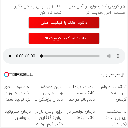
هر کوینی که بخوای تو آبان تتر
100 هزار تومن پاداش بگیر |
هست! احراز هویت کن
ثبت نام کن
دانلود آهنگ با کیفیت اصلی
دانلود آهنگ با کیفیت 128
از سراسر وب
تا 3میلیارد وام
فرصت ویژه! با
پایان دغدغه
پماد درمان جای
سرمایه در
40٪تخفیف
هزینه های
زخم در ۷ روز در
گردش
دندوناتو در حد
دندان پزشکی با
یزد تولید شد!
فروشندگان =>
کامپوزیت
پک سفید
(مشاوره بگیرید)
به لبخندت
درمان بواسیر در
برای اولین بار در
درمان همروئید
فروشگاهت رو
سفید کن
کننده خانگی
زیبایی بده!
30 دقیقه!
ایران🇮🇷 این
یا بواسیر
ثبت کن
(خرید ژل
دکتر کرم ترمیم