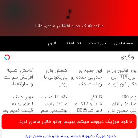
دانلود آهنگ جدید 1404 در ملودی مانیا
صفحه اصلی
پلی لیست
تک آهنگ
آلبوم
وبگردی
برای اولین بار در
این جعبه ی
کاهش وزن
کاهش اشتها/
ایران🇮🇷 این
جادویی خنده رو
باورنکردنی با
افزایش سوخت
دکتر کرم ترمیم
رو لبات حک
پودر
و ساز(تعداد
کننده 23 روزه
میکنه
جلبک(تخفیف
محدود)
وام 200
تا آخر
فقط تا امشب
پودر جلبک
ساخت!
خرید40%تخفیف
ویژه تا امشب)
میلیونی آبان
شهریور12کیلو
میتونی این
لاغری رو به
تتر. همین الان
لاغر شو😍👌🏻
نوشیدنی سم
قیمت قدیم بخر
احراز هویت کن!
زدای کبد رو با
دانلود موزیک دیوونه میشم ببینم جاتو خالی مامان لورد
55% تخفیف
بخری
دانلود موزیک دیوونه میشم ببینم جاتو خالی مامان لورد