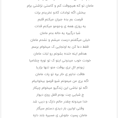
مامان تو که هیچوقت کم و کاستی نزاشتی برام
ببخش اگه تولدات کادو نخریدم برات
فرصت بم بده جبران میکنم قلبم
یه روزی همه ی وجومو میکنم فدات
شبا درگیره یه حاله بدم مامان
خیلی میگفتم درست میشم و نشدم مامان
فقط دعا کن به اونجایی ک میخوام برسم
هدفم اینه خنده بشونم رو لبات مامان
خودت خوب میدونی اینو ک‌ تو نوره چشامیا
زبونم لال نری یوقت منو تنها بزاریا
طاقت ندارم ی خار بره تو پات مامان
اگه بری من میمونم شبو‌ قرصو بیخوابیام
اگه تو نباشی این زندگیو میخوام چیکار
چ شبایی چت بودم قفل روی دیوار
خدا میدونه چقدر حالم دارک و دیپ شد
وقتی اولین بار دیدی دستم سیگار
مامان پسرت جلوش ی مسیره بلند داره