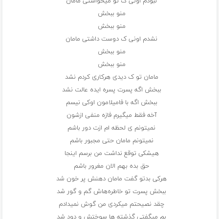
نبودم اونی ک تو میخواستی مامان
منو ببخش
منو ببخش
نشدم اونی ک دوست داشتی مامان
منو ببخش
منو ببخش
مامان تو ک دیدی هرکاری کردم نشد
ببخش اگه پسرت پسره ایده عالت نشد
ببخش اگه با فامیلامون اوکی نیسم
آخه فقط میگیرم فازه منفی ازشون
نمیتونم ی لحظه ام ازت دور باشم
نمیتونم مامان حتی مجبور باشم
هیشکی توقع نداشت من برسم اینجا
حق بده بهم الان مغرور باشم
هرکی بدتو گفت مامان دهنش پر خون شد
ببخش پسرت تو خاطره‌هاش گم و گور شد
چقد نصیحتم میکردی من گوش نمیدادم
بم میگفتی گذشته ها سوختش و دود شد