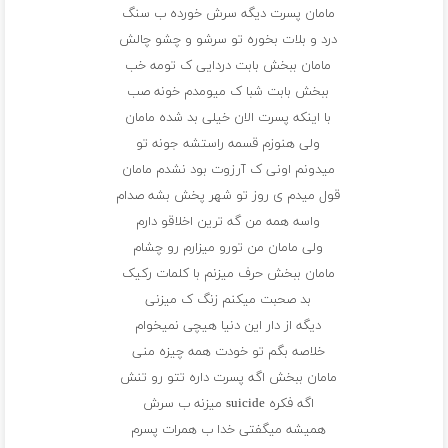
مامان پسرت دیگه سرش خورده ب سنگ
درد و بلات بخوره تو سرشو و چشو چالش
مامان ببخش بابت دردایی ک تومه خب
ببخش بابت شبا ک میومدم خونه صب
با اینکه پسرت الان خیلی بد شده مامان
ولی هنوزم قسمه راستشه جونه تو
میدونم اونی ک آرزوت بود نشدم مامان
قول میدم ی روز تو شهر پخش بشه صدام
واسه همه من گه ترین اخلاقو دارم
ولی مامان من تورو میزارم رو چشام
مامان ببخش حرف میزنم با کلمات رکیک
بد صحبت میکنم زنگ ک میزنی
دیگه از دار این دنیا هیچی نمیخوام
خلاصه بگم تو خودت همه چیزه منی
مامان ببخش اگه پسرت داره تتو رو تنش
اگه فکره suicide میزنه ب سرش
همیشه میگفتی خدا ب همرات پسرم