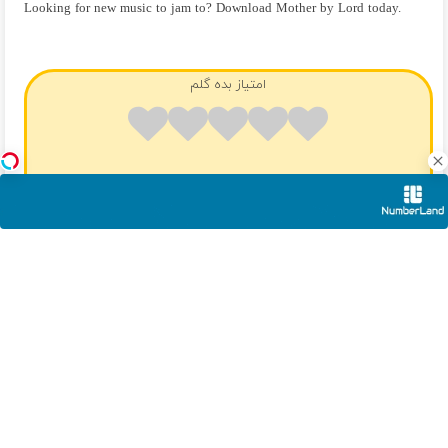
Looking for new music to jam to? Download Mother by Lord today.
فول آلبوم لورد
امتیاز بده گلم
میانگین امتیاز
/ 5. تعداد آرا:
❤️ آهنگ های پیشنهادی ❤️
دانلود گلچین آهنگ های لورد
دانلود موزیک چقده گرمه نگات نگات عرفان آرن
اونایی که میخوان همیشه
پوستشون صاف و جوون باشه
ببینن!