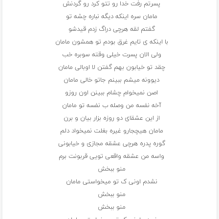
پسرتم رفت خدا رو تتو کرد رو‌ گردنش
مامان سره اینکه دیگه نباره چشه تو
گفتم لقه هرچی دراگ زدم قیدشو
با اینکه ی تایم غرق بودم تو همشون مامان
ولی الان پسرت خیلی وقته سوبره خب
چقد تو خیابون بهم گفتن لا اوبالی مامان
دیوونه میشم ببینم جاتو خالی مامان
اصن نمیخوام چشام ببینن اون روزو
آخه نفسه من وصله ب نفسه تو مامان
از این عشقای دو روزه بزار بیان و برن
مامان هیچجارو غیره بغلت نمیخواد دلم
گوره پدره هرچی عشقه مجازی و خیابونی
واسه من عشقه واقعی تویی قربونت برم
منو ببخش
نشدم اونی ک تو میخواستی مامان
منو ببخش
منو ببخش