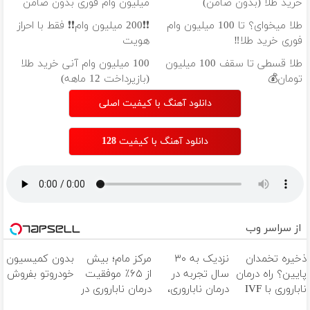
خرید طلا (بدون ضامن)
میلیون وام فوری بدون ضامن
طلا میخوای؟ تا 100 میلیون وام
❗❗200 میلیون وام❗❗ فقط با احراز
فوری خرید طلا‼️
هویت
طلا قسطی تا سقف 100 میلیون
100 میلیون وام آنی خرید طلا
تومان💰
(بازپرداخت 12 ماهه)
دانلود آهنگ با کیفیت اصلی
دانلود آهنگ با کیفیت 128
از سراسر وب
ذخیره تخمدان
نزدیک به ۳۰
مرکز مام؛ بیش
بدون کمیسیون
پایین؟ راه درمان
سال تجربه در
از ۶۵٪ موفقیت
خودروتو بفروش
ناباروری با IVF
درمان ناباروری،
درمان ناباروری در
هنوز باز است
با تیم
خاورمیانه 🤰