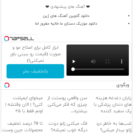
❤️ آهنگ های پیشنهادی ❤️
دانلود گلچین آهنگ های ژین
دانلود موزیک دستای ما خالیه مغرور اما
ابزار کامل برای اصلاح مو و
صورت (قیمت رو ببینی باور
نمیکنی!)
باتخفیف بخر
وبگردی
پایان دغدغه هزینه
سن واقعی پوستت از
میخوای ایمپلنت
های دندان پزشکی با
چیزی که فکر می‌کنی
کنی؟ | الان وقتشه |
پک سفید کننده
بیشتره...
اونم فقط با ۲۵
خانگی
میلیون تومان!!!
شب‌ها به خاطر درد
فک میکنی زانو دردت
تا 70 درصد تخفیف
زانو بیدار میشی؟
دیگه خوب نمیشه؟
محصولات جین وست