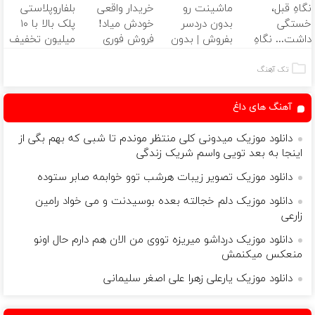
نگاهِ قبل،
ماشینت رو
خریدار واقعی
بلفاروپلاستی
🌱
فوق‌تخصصی
خستگی
بدون دردسر
خودش میاد!
پلک بالا با ۱۰
مام 👩‍⚕️
داشت... نگاهِ
بفروش | بدون
فروش فوری
میلیون تخفیف
بعد، انرژی داره
کمسیون 😍
ماشین در همراه
فقط ۲۵ میلیون
🌸 بلفا با 25%
مکانیک
✅
تک آهنگ
تخفیف
آهنگ های داغ
دانلود موزیک میدونی کلی منتظر موندم تا شبی که بهم بگی از
اینجا به بعد تویی واسم شریک زندگی
دانلود موزیک تصویر زیبات هرشب توو خوابمه صابر ستوده
دانلود موزیک دلم خجالته بعده بوسیدنت و می خواد رامین
زارعی
دانلود موزیک درداشو میریزه تووی من الان هم دارم حال اونو
منعکس میکنمش
دانلود موزیک یارعلی زهرا علی اصغر سلیمانی