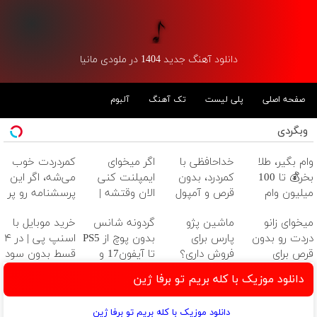
دانلود آهنگ جدید 1404 در ملودی مانیا
صفحه اصلی
پلی لیست
تک آهنگ
آلبوم
وبگردی
وام بگیر، طلا
خداحافظی با
اگر میخوای
کمردردت خوب
بخر💰 تا 100
کمردرد، بدون
ایمپلنت کنی
می‌شه، اگر این
میلیون وام
قرص و آمپول
الان وقتشه |
پرسشنامه رو پر
فوری بدون
فقط با ۲۵
کنی!!
میخوای زانو
ماشین پژو
گردونه شانس
خرید موبایل با
ضامن
میلیون تومان!!!
دردت رو بدون
پارس برای
بدون پوچ از PS5
اسنپ پی | در ۴
قرص برای
فروش داری؟
تا آیفون17 و
قسط بدون سود
همیشه خوب
اینجا سریع
بیت کوین 🔥
و کارمزد!
دانلود موزیک با کله بریم تو برفا ژین
کنی؟
بفروشش
(پرسش‌نامه رو
دانلود موزیک با کله بریم تو برفا ژین
پر کن!)