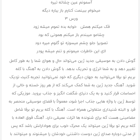
آسمونم عین چشاته تیره
میخوام ببینمت کنارم باز یباره دیگه
ورس ۳
فک میکنم همش خوابه بده تموم میشه زود
چشامو میبندم باز میکنم همونی که بود
تصویرا جلو چشم میسوزه تو گلوم میره دود
لای این خاطرات میمونم و تنم میشه پودر
گوش دادن به موسیقی جدید ژین می‌تواند حال و هوای شما را به طور کامل
تغییر دهد و به شما انرژی و تحریک بدهد. با گوش دادن به آهنگ با کله
بریم تو برفا می‌توانید به جهان دیگری که خود نمی‌توانید تجربه کنید، نزدیک
شوید. آهنگ‌ جدید ژین به شما کمک می‌کند که از هر روز خسته و خالی از
احساسات فرار کنید و به یک دنیای شگفت انگیز و جذاب بروید. موزیکی که
توسط ژین با واژه هایی جذاب اجرا شود، معمولاً با فضای موسیقی منحصر به
فرد و البته شنیداری متفاوتی همراه است. آهنگ با کله بریم تو برفا شامل
مضامینی هست که برای شنونده ها اثرات عمیقی دارد. آهنگ فوق العاده با
کله بریم تو برفا ژین میتواند یک محرک خوب برای هوادارانش باشد که پس
از مدتی دوباره صدای ژین دوست داشتنی خودشان را میشنوند و میتوانند با