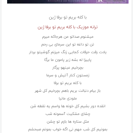
با کله بریم تو برفا
ژین
ترانه موزیک با کله بریم تو برفا ژین
میشنوم صداتو من هرجاکه میرم
تن تو داغه تو این سرمای بی رحم
یادت رفت حرفات کجایی زنگ میزنم گوشیتو بردار
پاییزا له بشه زیر پامون ما برگا
بچرخیم عینهو پرگار
زمستون کنار آتیش و سرما
با کله بریم تو برفا
باز بیام دنبالت بریم باهم بچرخیم کل شهر
ملودی مانیا
انقده دور بشیم کل خونه ها واسم یه نقطه شن
چشای مشکیت آسمونه شب
مثل ستاره ها بازم تو چشن
بمونیم کل شب مهم نی اگه خواب بمونم صبحشم