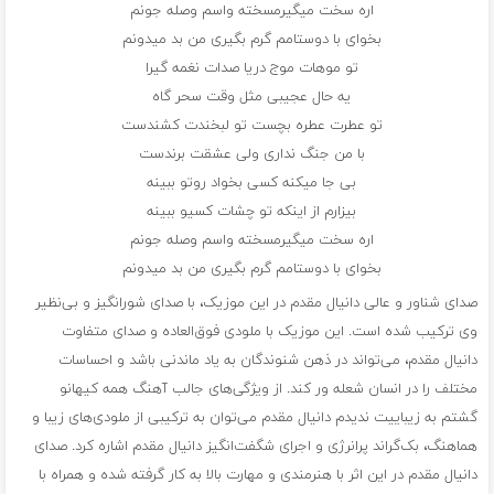
اره سخت میگیرمسخته واسم وصله جونم
بخوای با دوستامم گرم بگیری من بد میدونم
تو موهات موج دریا صدات نغمه گیرا
یه حال عجیبی مثل وقت سحر گاه
تو عطرت عطره بچست تو لبخندت کشندست
با من جنگ نداری ولی عشقت برندست
بی جا میکنه کسی بخواد روتو ببینه
بیزارم از اینکه تو چشات کسیو ببینه
اره سخت میگیرمسخته واسم وصله جونم
بخوای با دوستامم گرم بگیری من بد میدونم
صدای شناور و عالی دانیال مقدم در این موزیک، با صدای شورانگیز و بی‌نظیر
وی ترکیب شده است. این موزیک با ملودی فوق‌العاده و صدای متفاوت
دانیال مقدم، می‌تواند در ذهن شنوندگان به یاد ماندنی باشد و احساسات
مختلف را در انسان شعله ور کند. از ویژگی‌های جالب آهنگ همه کیهانو
گشتم به زیباییت ندیدم دانیال مقدم می‌توان به ترکیبی از ملودی‌های زیبا و
هماهنگ، بک‌گراند پرانرژی و اجرای شگفت‌انگیز دانیال مقدم اشاره کرد. صدای
دانیال مقدم در این اثر با هنرمندی و مهارت بالا به کار گرفته شده و همراه با