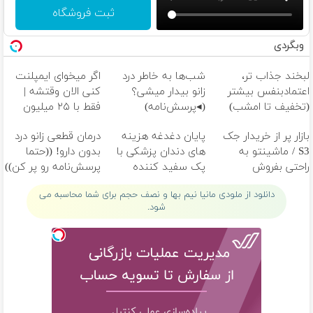
ثبت فروشگاه
وبگردی
لبخند جذاب تر،
شب‌ها به خاطر درد
اگر میخوای ایمپلنت
اعتمادبنفس بیشتر
زانو بیدار میشی؟
کنی الان وقتشه |
(تخفیف تا امشب)
(◂پرسش‌نامه)
فقط با ۲۵ میلیون
تومان!!!
بازار پر از خریدار جک
پایان دغدغه هزینه
درمان قطعی زانو درد
S3 / ماشینتو به
های دندان پزشکی با
بدون دارو! ((حتما
راحتی بفروش
پک سفید کننده
پرسش‌نامه رو پر کن))
خانگی
دانلود از ملودی مانیا نیم بها و نصف حجم برای شما محاسبه می
شود.