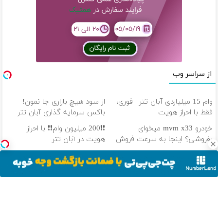
از سراسر وب
وام 15 میلیاردی آبان تتر | فوری،
از سود هیچ بازاری جا نمون!
فقط با احراز هویت
باکس سرمایه گذاری آبان تتر
خودرو mvm x33 میخوای
❗❗200 میلیون وام❗❗ با احراز
بفروشی؟ اینجا به سرعت فروش
هویت در آبان تتر
میره
برای فروش ماشنیت نیاز به
100 هزار تومن پاداش بگیر |
آگهی نیست | اینجا راحت
ثبت نام کن
بفروشش
دانلود آهنگ با کیفیت اصلی
دانلود آهنگ با کیفیت 128