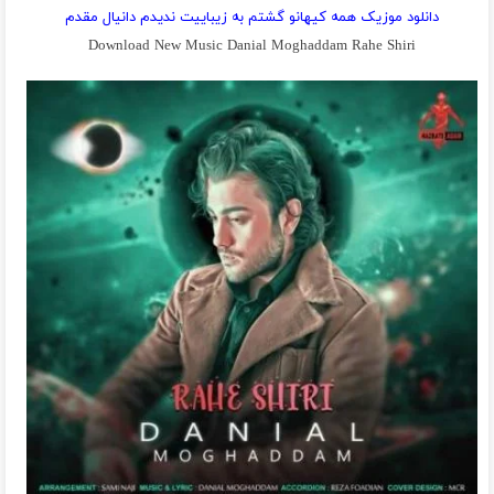
دانلود موزیک همه کیهانو گشتم به زیباییت ندیدم دانیال مقدم
Download New Music Danial Moghaddam Rahe Shiri