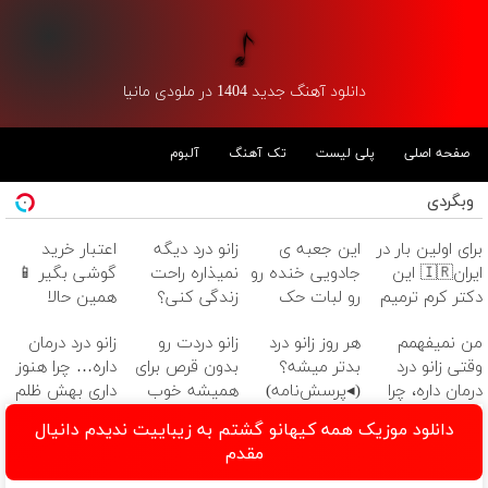
دانلود آهنگ جدید 1404 در ملودی مانیا
صفحه اصلی
پلی لیست
تک آهنگ
آلبوم
وبگردی
برای اولین بار در
این جعبه ی
زانو درد دیگه
اعتبار خرید
ایران🇮🇷 این
جادویی خنده رو
نمیذاره راحت
گوشی بگیر 📱
دکتر کرم ترمیم
رو لبات حک
زندگی کنی؟
همین حالا
کننده 23 روزه
میکنه
درخواست اعتبار
من نمیفهمم
هر روز زانو درد
زانو دردت رو
زانو درد درمان
ساخت!
خرید40%تخفیف
بده 🎯
وقتی زانو درد
بدتر میشه؟
بدون قرص برای
داره… چرا هنوز
درمان داره، چرا
(◂پرسش‌نامه)
همیشه خوب
داری بهش ظلم
دردش رو داری
کن! (قدم اول،
می‌کنی؟
دانلود موزیک همه کیهانو گشتم به زیباییت ندیدم دانیال
تحمل میکنی؟❗
پرسش‌نامه)
مقدم