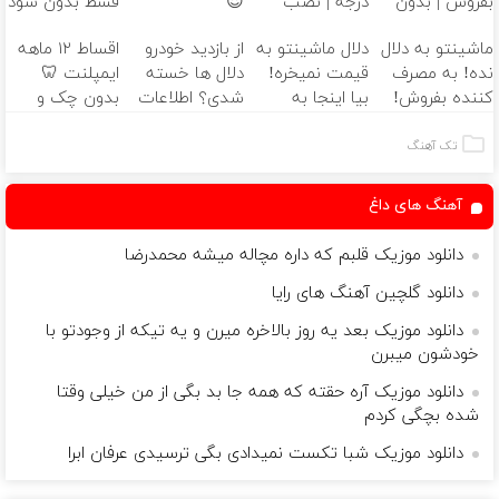
بفروش | بدون
درجه | نصب
😍
قسط بدون سود
کمسیون 😍
آسان و راحت
و کارمزد!
ماشینتو به دلال
دلال ماشینتو به
از بازدید خودرو
اقساط ۱۲ ماهه
نده! به مصرف
قیمت نمیخره!
دلال ها خسته
ایمپلنت 🦷
کننده بفروش!
بیا اینجا به
شدی؟ اطلاعات
بدون چک و
بدون پاسخ به
قیمت
ماشینت رو
ضامن؛ همین
یک تماس
بفروش*فقط
اینجا ثبت کن
امروز اقدام کن
تک آهنگ
خریدار واقعی*
✅
آهنگ های داغ
دانلود موزیک قلبم که داره مچاله میشه محمدرضا
دانلود گلچین آهنگ های رایا
دانلود موزیک بعد یه روز بالاخره میرن و یه تیکه از وجودتو با
خودشون میبرن
دانلود موزیک آره حقته که همه جا بد بگی از من خیلی وقتا
شده بچگی کردم
دانلود موزیک شبا تکست نمیدادی بگی ترسیدی عرفان ابرا