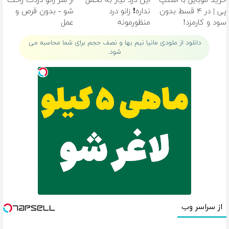
خرید موبایل با اسنپ
این درد نیاز به تحمل
از شر زانو دردت راحت
پی | در ۴ قسط بدون
نداره❗ زانو درد
شو - بدون قرص و
سود و کارمزد!
منظورمونه
عمل
دانلود از ملودی مانیا نیم بها و نصف حجم برای شما محاسبه می
شود.
از سراسر وب