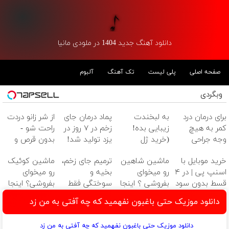
دانلود آهنگ جدید 1404 در ملودی مانیا
صفحه اصلی
پلی لیست
تک آهنگ
آلبوم
وبگردی
برای درمان درد
به لبخندت
پماد درمان جای
از شر زانو دردت
کمر به هیچ
زیبایی بده!
زخم در ۷ روز در
راحت شو -
وجه جراحی
(خرید ژل
یزد تولید شد!
بدون قرص و
نکنید! ◀
سفیدکننده
(مشاوره بگیرید)
عمل
خرید موبایل با
ماشین شاهین
ترمیم جای زخم،
ماشین کوئیک
پرسش‌نامه رو پر
دندان
اسنپ پی | در ۴
رو میخوای
بخیه و
رو میخوای
کن ▶
با40%تخفیف)
قسط بدون سود
بفروشی ؟ اینجا
سوختگی فقط
بفروشی؟ اینجا
و کارمزد!
بدون آگهی،
در 3 هفته!!😍
بدون آگهی و در
دانلود موزیک حتی باغبون نفهمید که چه آفتی به من زد
چند ساعته
چند ساعت
بفروشش
بفروشش
دانلود موزیک حتی باغبون نفهمید که چه آفتی به من زد