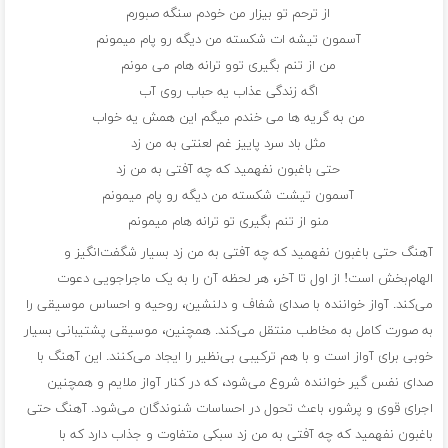
از ترحم تو بیزار من خودم سنگه صبورم
آسمون تیشه ات شکسته من دیگه رو پام میمونم
من از تنم بگیری توو ترانه هام می مونم
اگه زندگی عذاب یه حباب روی آب
من به گریه ها می خندم میگم این همش یه خواب
مثل باد سرد پاییز غم لعنتی به من زد
حتی باغبون نفهمید که چه آفتی به من زد
آسمون تیشت شکسته من دیگه رو پام میمونم
منو از تنم بگیری تو ترانه هام میمونم
آهنگ حتی باغبون نفهمید که چه آفتی به من زد بسیار شگفت‌انگیز و
الهام‌بخش است! از اول تا آخر، هر لحظه آن را به یک ماجراجویی دعوت
می‌کند. آواز خواننده با صدای شفاف و دلنشین، روحیه و احساس موسیقی را
به صورت کامل به مخاطب منتقل می‌کند. همچنین، موسیقی پشتیبانی بسیار
خوبی برای آواز است و با هم ترکیبی بی‌نظیر را ایجاد می‌کنند. این آهنگ با
صدای نفس گیر خواننده شروع می‌شود، که در کنار آواز ملایم و همچنین
اجرای قوی و پرشور، باعث تحول در احساسات شنوندگان می‌شود. آهنگ حتی
باغبون نفهمید که چه آفتی به من زد سبکی متفاوت و جذاب دارد که با