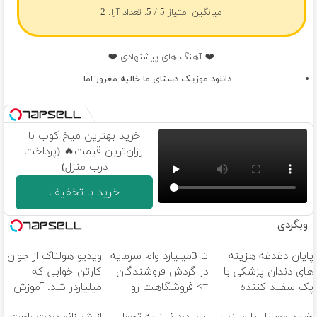
میانگین امتیاز
5
/ 5. تعداد آرا:
2
❤️ آهنگ های پیشنهادی ❤️
دانلود موزیک دستای ما خالیه مغرور اما
خرید بهترین میخ کوب با
ارزان‌ترین قیمت🔥 (پرداخت
درب منزل)
خرید با تخفیف
وبگردی
پایان دغدغه هزینه
تا 3میلیارد وام سرمایه
ویدیو هولناک از جوان
های دندان پزشکی با
در گردش فروشندگان
کارتن خوابی که
پک سفید کننده
=> فروشگاهت رو
میلیاردر شد. آموزش
خانگی
ثبت کن
رایگان