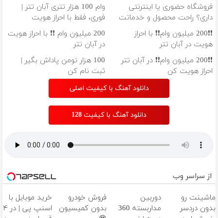
فروشگاه حضوری یا اینترنتی
وام 100 هزار تتری آبان تتر |
داری؟ راحت محصول و خدماتت
فوری، فقط با احراز هویت
رو بفروش
❗❗200 میلیون وام❗❗ با احراز
200 میلیون وام ❗❗ با احراز هویت
هویت در آبان تتر
در آبان تتر
❗❗200 میلیون وام❗❗ در آبان تتر
100 هزار تومن پاداش بگیر |
احراز هویت کن
ثبت نام کن
دانلود آهنگ با کیفیت اصلی
دانلود آهنگ با کیفیت 128
از سراسر وب
ماشینت رو
دوربین
فروش خودرو
خرید موبایل با
بدون دردسر
مداربسته 360
بدون کمیسیون
اسنپ پی | در ۴