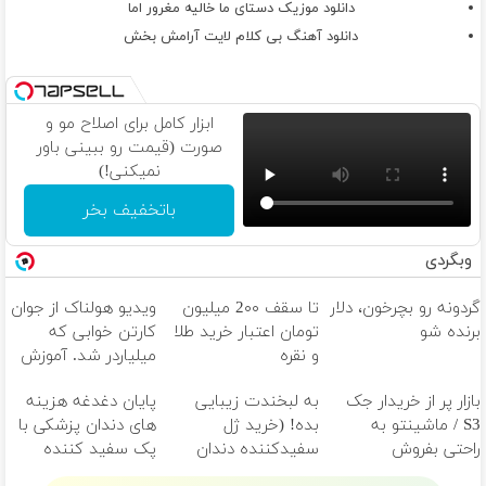
دانلود موزیک دستای ما خالیه مغرور اما
دانلود آهنگ بی کلام لایت آرامش بخش
ابزار کامل برای اصلاح مو و
صورت (قیمت رو ببینی باور
نمیکنی!)
باتخفیف بخر
وبگردی
گردونه رو بچرخون، دلار
تا سقف 2۰۰ میلیون
ویدیو هولناک از جوان
برنده شو
تومان اعتبار خرید طلا
کارتن خوابی که
و نقره
میلیاردر شد. آموزش
رایگان
بازار پر از خریدار جک
به لبخندت زیبایی
پایان دغدغه هزینه
S3 / ماشینتو به
بده! (خرید ژل
های دندان پزشکی با
راحتی بفروش
سفیدکننده دندان
پک سفید کننده
با40%تخفیف)
خانگی