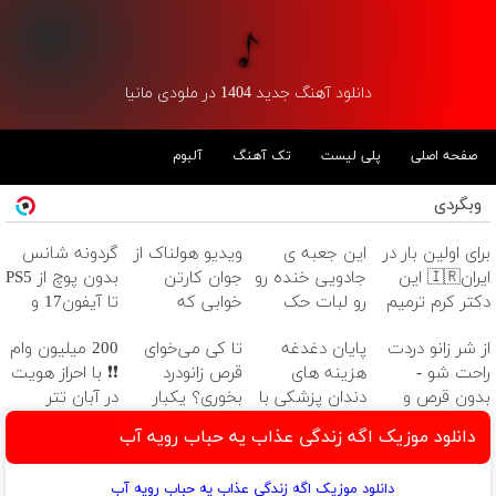
دانلود آهنگ جدید 1404 در ملودی مانیا
صفحه اصلی
پلی لیست
تک آهنگ
آلبوم
وبگردی
برای اولین بار در
این جعبه ی
ویدیو هولناک از
گردونه شانس
ایران🇮🇷 این
جادویی خنده رو
جوان کارتن
بدون پوچ از PS5
دکتر کرم ترمیم
رو لبات حک
خوابی که
تا آیفون17 و
کننده 23 روزه
میکنه
میلیاردر شد.
بیت کوین 🔥
از شر زانو دردت
پایان دغدغه
تا کی می‌خوای
200 میلیون وام
ساخت!
خرید40%تخفیف
آموزش رایگان
راحت شو -
هزینه های
قرص زانودرد
❗❗ با احراز هویت
بدون قرص و
دندان پزشکی با
بخوری؟ یکبار
در آبان تتر
عمل
پک سفید
اصولی درمانش
دانلود موزیک اگه زندگی عذاب یه حباب رویه آب
کننده خانگی
کن
دانلود موزیک اگه زندگی عذاب یه حباب رویه آب