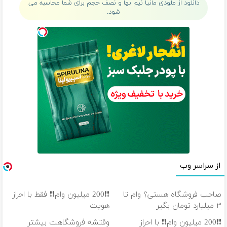
دانلود از ملودی مانیا نیم بها و نصف حجم برای شما محاسبه می
شود.
از سراسر وب
صاحب فروشگاه هستی؟ وام تا
❗❗200 میلیون وام❗❗ فقط با احراز
۳ میلیارد تومان بگیر
هویت
❗❗200 میلیون وام❗❗ با احراز
وقتشه فروشگاهت بیشتر