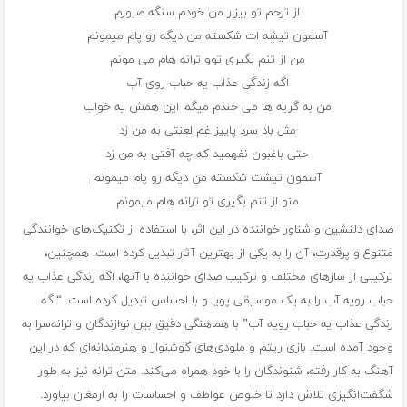
از ترحم تو بیزار من خودم سنگه صبورم
آسمون تیشه ات شکسته من دیگه رو پام میمونم
من از تنم بگیری توو ترانه هام می مونم
اگه زندگی عذاب یه حباب روی آب
من به گریه ها می خندم میگم این همش یه خواب
مثل باد سرد پاییز غم لعنتی به من زد
حتی باغبون نفهمید که چه آفتی به من زد
آسمون تیشت شکسته من دیگه رو پام میمونم
منو از تنم بگیری تو ترانه هام میمونم
صدای دلنشین و شناور خواننده در این اثر، با استفاده از تکنیک‌های خوانندگی
متنوع و پرقدرت، آن را به یکی از بهترین آثار تبدیل کرده است. همچنین،
ترکیبی از سازهای مختلف و ترکیب صدای خواننده با آنها، اگه زندگی عذاب یه
حباب رویه آب را به یک موسیقی پویا و با احساس تبدیل کرده است. “اگه
زندگی عذاب یه حباب رویه آب” با هماهنگی دقیق بین نوازندگان و ترانه‌سرا به
وجود آمده است. بازی ریتم و ملودی‌های گوشنواز و هنرمندانه‌ای که در این
آهنگ به کار رفته، شنوندگان را با خود همراه می‌کند. متن ترانه نیز به طور
شگفت‌انگیزی تلاش دارد تا خلوص عواطف و احساسات را به ارمغان بیاورد.