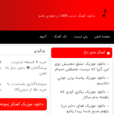
دانلود آهنگ جدید 1404 در ملودی مانیا
صفحه اصلی
پلی لیست
تک آهنگ
آلبوم
وبگردی
آهنگ های داغ
خرید 4 قسطه اینترنت
ف
دانلود موزیک عشق معنیش توی
پیشگامان ☎️ بدون نیاز به
ب
این گیرا که نیست مصطفی حسام
تلفن
دانلود موزیک ‫واﺳﻪ ﺑﺮدن ﺟﻮﻧﻲ
داﺷﺘﻴﻢ
سرمایه‌گذاری بلندمدت با
س
خرید طلا از دیجی‌کالا
ن
دانلود موزیک یکاری کردی که
باهمه بدم سالار
دانلود موزیک آهنگر زمون
دانلود موزیک اهای دختر دریا
بازهم صبح شده پیدا پاشو