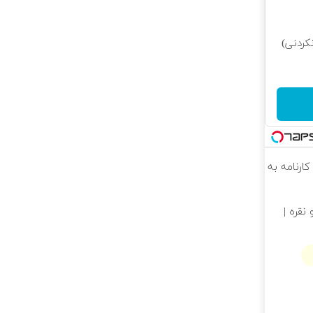
کردنی)
کارنامه به
نقره |