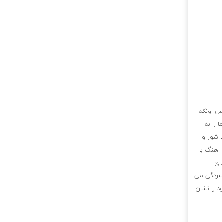
س اونکه
را به
 شور و
 اهنگ با
ای
فسردگی می
د را نشان