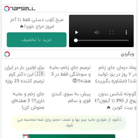
میخ کوب دستی فقط تا آخر
امروز حراج خورد!🔥
خرید با تخفیف
وبگردی
پماد درمان جای زخم
ترمیم جای زخم، بخیه
برای اولین بار در ایران
در ۷ روز در یزد تولید
و سوختگی فقط در 3
🇮🇷 این دکتر کرم
شد! (مشاوره بگیرید)
هفته!!😍
ترمیم کننده 23 روزه
ساخت!
گردونه شانس بدون
پیش به سوی کبدی
جای زخم و بخیه
پوچ از PS5 تا آیفون17
قوی و سالم
داری؟؟ 3 هفته‌ای
و بیت کوین 🔥
محوش کن!
دانلود از ملودی مانیا نیم بها و نصف حجم برای شما محاسبه می
شود.