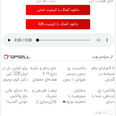
احراز هویت کن
ثبت نام کن
دانلود آهنگ با کیفیت اصلی
دانلود آهنگ با کیفیت 128
از سراسر وب
تا 3میلیارد وام
ماشینت رو
جای زخم و بخیه
برای اولین بار در
سرمایه در
بدون دردسر
داری؟؟ 3
ایران🇮🇷 این
گردش
بفروش | بدون
هفته‌ای محوش
دکتر کرم ترمیم
فروشندگان =>
کمسیون 😍
کن!
کننده 23 روزه
والکس: پل
سفارش
لیفت طبیعی و
به دنیای عالی
فروشگاهت رو
ساخت!
ارتباطی شما با
سورملینا با
تحریک
بازار والکس
ثبت کن
دنیای
تخفیف ویژه🔥
کلاژن‌سازی از
خوش آمدید!
سرمایه‌گذاری
موجودی
داخل پوست با
ترید را آغاز
دیجیتال
محدود!!!!
24ماه ماندگاری
کنید!
تک آهنگ