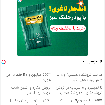
از سراسر وب
صاحب فروشگاه هستی؟ وام تا
❗❗200 میلیون وام❗❗ فقط با احراز
۳ میلیارد تومان بگیر
هویت
تا 3میلیارد وام سرمایه در گردش
فروش مغازه و آنلاین شاپ
فروشندگان => فروشگاهت رو
خودت رو بالا ببر
ثبت کن
❗❗200 میلیون وام❗❗ در آبان تتر
100 هزار تومن پاداش بگیر |