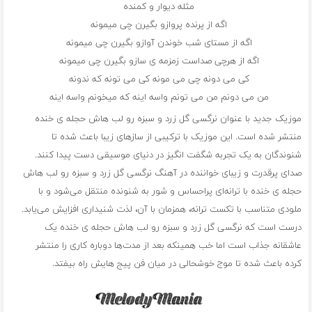
مثله دیوار و کمنده
اگه از پرنده پروازو بگیرن چی میمونه
اگه از مستای شب خوندن آوازو بگیرن چی میمونه
اگه از هرچی صداست زمزمه ی سازو بگیرن چی میمونه
کی می دونه چی می مونه کی می تونه که ندونه
من می دونم من می تونم واسه اینه که میخونم واسه اینه
موزیک جدید با عنوان نرگسی گل زرد و سبزه رو لب هاش حجله ی خنده
منتشر شده است. این موزیک با ترکیبی از سازهای زیبا باعث شده تا
شنوندگان به یک تجربه شگفت انگیز در دنیای موسیقی دست پیدا کنند.
صدای پرقدرت و زیبای خواننده در آهنگ نرگسی گل زرد و سبزه رو لب هاش
حجله ی خنده با ترانه‌ای پراحساس و شور به شنونده منتقل می‌شود و با
ملودی متناسب با تکست ترانه، همزمان با آن، لذت شنیداری افزایش می‌یابد.
درست است که نرگسی گل زرد و سبزه رو لب هاش حجله ی خنده یک
عاشقانه جذاب است اما خب همینکه بعد از مدت‌ها دوباره کاری را منتشر
کرده باعث شده تا موج خوشحالی در میان فن پیج هایش راه بیفتد.