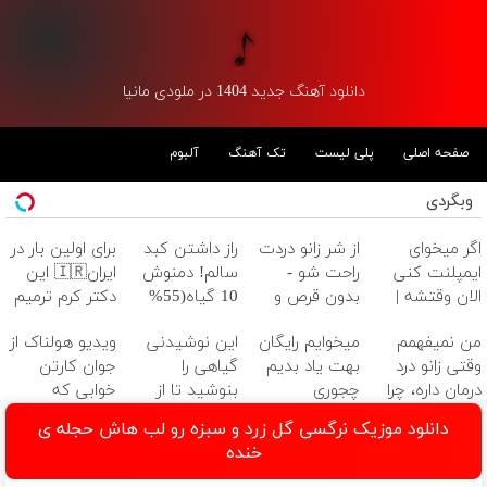
دانلود آهنگ جدید 1404 در ملودی مانیا
صفحه اصلی
پلی لیست
تک آهنگ
آلبوم
وبگردی
اگر میخوای
از شر زانو دردت
راز داشتن کبد
برای اولین بار در
ایمپلنت کنی
راحت شو -
سالم! دمنوش
ایران🇮🇷 این
الان وقتشه |
بدون قرص و
10 گیاه(55%
دکتر کرم ترمیم
فقط با ۲۵
عمل
تخفیف)
کننده 23 روزه
من نمیفهمم
میخوایم رایگان
این نوشیدنی
ویدیو هولناک از
میلیون تومان!!!
ساخت!
وقتی زانو درد
بهت یاد بدیم
گیاهی را
جوان کارتن
درمان داره، چرا
چجوری
بنوشید تا از
خوابی که
دردش رو داری
پولدارشی! باور
بیماری های کبد
میلیاردر شد.
دانلود موزیک نرگسی گل زرد و سبزه رو لب هاش حجله ی
تحمل میکنی؟❗
نداری امتحانش
پیشگیری کنید
آموزش رایگان
خنده
مجانیه