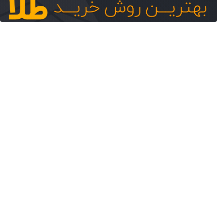
هنوز امتیازی ثبت نشده رفیق
❤️ آهنگ های پیشنهادی ❤️
دانلود موزیک دستای ما خالیه مغرور اما
ابزار کامل برای اصلاح مو و
صورت (قیمت رو ببینی باور
نمیکنی!)
باتخفیف بخر
وبگردی
پایان دغدغه هزینه
اینجا ماشینت رو
اگر میخوای ایمپلنت
های دندان پزشکی با
راحت بفروش ( ثبت
کنی الان وقتشه |
پک سفید کننده
درخواست فروش)
فقط با ۲۵ میلیون
خانگی
تومان!!!