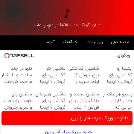
دانلود آهنگ جدید 1404 در ملودی مانیا
صفحه اصلی
پلی لیست
تک آهنگ
آلبوم
وبگردی
اپتیما رو
شاهین گذاشتی
ماشین تارا
تنها در چند
گذاشتی برای
برای فروش ؟
گذاشتی برای
ساعت و با یکبار
فروش ؟ اینجا
اینجا سریع و
فروش ؟ اینجا
مراجعه فروخته
یک روزه بفروش
راحت بفروش
سریع و راحت
شد ✅
ویدیو هولناک از
ماشین سمند و
ماشین هیوندای
ماشین پژو
بفروش
جوان کارتن
دنا گذاشتی برای
گذاشتی برای
خودت رو راحت
خوابی که
فروش ؟ اینجا
فروش ؟ اینجا
و سریع بفروش
میلیاردر شد.
سریع و راحت
سریع و راحت
دانلود موزیک حرف آخر را بزن
آموزش رایگان
بفروش
بفروش
دانلود موزیک حرف آخر را بزن