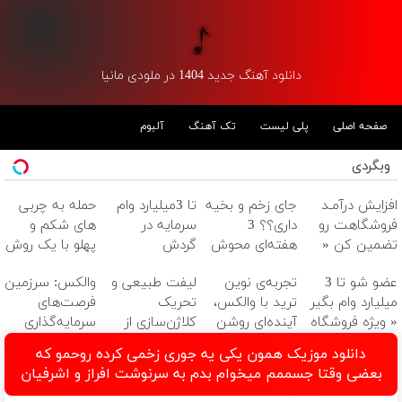
دانلود آهنگ جدید 1404 در ملودی مانیا
صفحه اصلی
پلی لیست
تک آهنگ
آلبوم
وبگردی
افزایش درآمـد
جای زخم و بخیه
تا 3میلیارد وام
حمله به چربی
فروشگاهت رو
داری؟؟ 3
سرمایه در
های شکم و
تضمین کن «
هفته‌ای محوش
گردش
پهلو با یک روش
فروشگاهت رو
کن!
فروشندگان =>
قوی(پودرجلبک
عضو شو تا 3
تجربه‌ی نوین
لیفت طبیعی و
والکس: سرزمین
ثبت کن »
فروشگاهت رو
سبز45%تخفیف)
میلیارد وام بگیر
ترید با والکس،
تحریک
فرصت‌های
ثبت کن
« ویژه فروشگاه
آینده‌ای روشن
کلاژن‌سازی از
سرمایه‌گذاری
ها »
در انتظار
داخل پوست با
دیجیتال شما
دانلود موزیک همون یکی یه جوری زخمی کرده روحمو که
شماست
24ماه ماندگاری
بعضی وقتا جسممم میخوام بدم به سرنوشت افراز و اشرفیان
✅ جوان شو