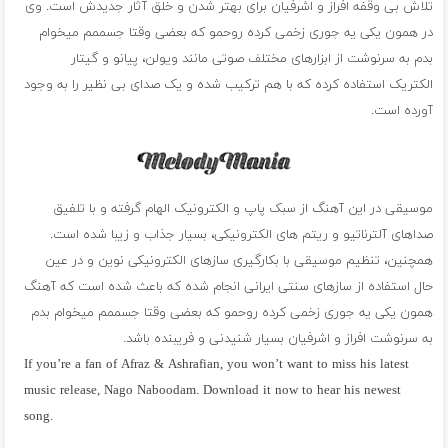
تلاش بی وقفه افراز و اشرفیان برای بهتر شدن و خلق آثار جدیدش است. وی
در همون یکی یه جوری زخمی کرده روحمو که بعضی وقتا جسممم میخوام
بدم به سرنوشت از ابزارهای مختلف صوتی مانند ویولن، پیانو و گیتار
الکتریک استفاده کرده که با هم ترکیب شده و یک صدای بی نظیر را به وجود
آورده است.
موسیقی در این آهنگ از سبک پاپ و الکترونیک الهام گرفته و با تلفیق
صداهای آلترناتیو و ریتم های الکترونیکی، بسیار جذاب و زیبا شده است.
همچنین، تنظیم موسیقی با بکارگیری سازهای الکترونیکی نوین و در عین
حال استفاده از سازهای سنتی ایرانی انجام شده که باعث شده است که آهنگ
همون یکی یه جوری زخمی کرده روحمو که بعضی وقتا جسممم میخوام بدم
به سرنوشت افراز و اشرفیان بسیار شنیدنی و فریبنده باشد.
If you’re a fan of Afraz & Ashrafian, you won’t want to miss his latest
music release, Nago Naboodam. Download it now to hear his newest
song.
فول آلبوم افراز و اشرفیان