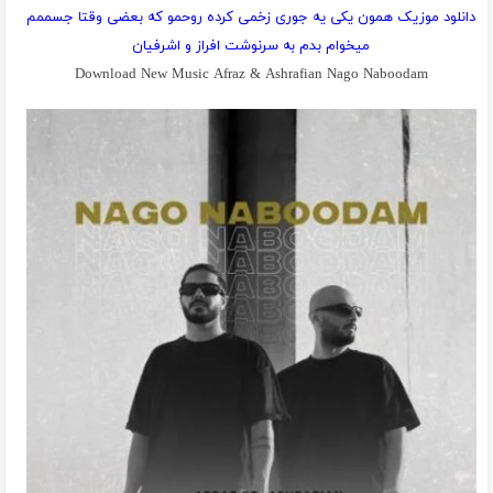
دانلود موزیک همون یکی یه جوری زخمی کرده روحمو که بعضی وقتا جسممم
میخوام بدم به سرنوشت افراز و اشرفیان
Download New Music Afraz & Ashrafian Nago Naboodam