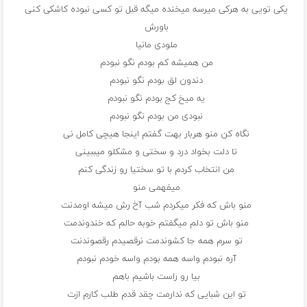
یکی تویی به هرکی میرسه میخنده میگه قبل تو کسی نبوده کاشکی کنی
باورش
ملودی مانیا
من همیشه کم بودم نگو نبودم
دندون لق بودم نگو نبودم
یه میخ کج بودم نگو نبودم
نبودی من بودم نگو نبودم
نگاه کن منو هربار بهت گفتم اینجا هیچی کامل نی
تا دلت بخواد درد و سختی و مشکلو میببینی
من انتخاب کردم با تو سختیا رو زندگی کنم
میفهمی منو
منو باش که فکر میکردم شب آخ رش میشه اومدنت
منو باش تو دلم میگفتم خوبه حالم که خندوندمت
تو سرم همه جا کشوندمت نرقصیدم رقصوندنت
آره نبودم واسه همه بودم واسه خودم نبودم
بیا رو راست باشیم باهم
تو این شبایی که ندارمت چقد قدم طلب کارم ازت