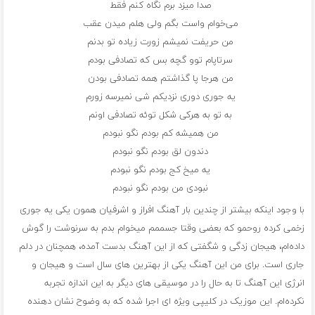
صدا میزد‌ برم نگاه کنم فقط
می‌خوام واست بگم ولی هلم میدن عقب
من حریفت نمیشم زورت زیاده تو بدنم
سرتاپام توو گچه بس که تصادفی بودم
من هرجا پا گذاشتم همه تصادفی بودن
یه جوری دوری نزدیکم شی نمیرسه زورم
به تو به هرکی شکل توئه تصادفی اونم
من همیشه کم بودم نگو نبودم
دندون لق بودم نگو نبودم
یه میخ کج بودم نگو نبودم
نبودی من بودم نگو نبودم
با وجود اینکه بیشتر از چندین بار آهنگ افراز و اشرفیان همون یکی یه جوری
زخمی کرده روحمو که بعضی وقتا جسممم میخوام بدم به سرنوشت را گوش
داده‌ام، هیجان‌ زدگی و شگفتی که از این آهنگ بدست آمده، همچنان در دلم
جاری است. برای من این آهنگ یکی از بهترین های سال است و هیجان و
انرژی این آهنگ تا به حال را در موسیقی های دیگر به این اندازه تجربه
نکرده‌ام. این موزیک در کلیپی ویژه ای اجرا شده که به وضوح نشان دهنده