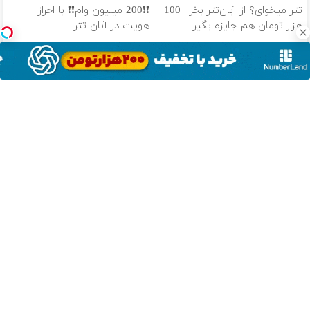
میره
تتر میخوای؟ از آبان‌تتر بخر | 100
❗❗200 میلیون وام❗❗ با احراز
هزار تومان هم جایزه بگیر
هویت در آبان تتر
❗❗200 میلیون وام❗❗ در آبان تتر
100 هزار تومن پاداش بگیر |
احراز هویت کن
ثبت نام کن
دانلود آهنگ با کیفیت اصلی
دانلود آهنگ با کیفیت 128
از سراسر وب
ماشین پژو
خرید خودروی
فروش خودروی
207 داری برای
پارس برای
شما به بهترین
شما به بهترین
فروش؟ با
فروش داری؟
قیمت بازار ✅
قیمت بازار ✅
کارنامه به
اینجا سریع
بهترین قیمت
فروش راحت پژو
تیبا داری برای
جک s5 داری
فروش خودرو
بفروشش
بفروش!