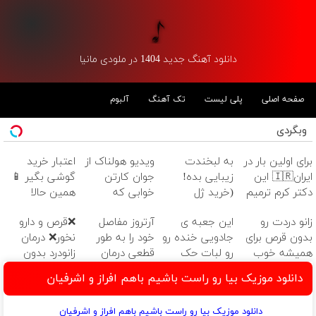
دانلود آهنگ جدید 1404 در ملودی مانیا
صفحه اصلی
پلی لیست
تک آهنگ
آلبوم
وبگردی
برای اولین بار در
به لبخندت
ویدیو هولناک از
اعتبار خرید
ایران🇮🇷 این
زیبایی بده!
جوان کارتن
گوشی بگیر 📱
دکتر کرم ترمیم
(خرید ژل
خوابی که
همین حالا
کننده 23 روزه
سفیدکننده
میلیاردر شد.
درخواست اعتبار
زانو دردت رو
این جعبه ی
آرتروز مفاصل
❌قرص‌ و دارو
ساخت!
دندان
آموزش رایگان
بده 🎯
بدون قرص برای
جادویی خنده رو
خود را به طور
نخور❌ درمان
با40%تخفیف)
همیشه خوب
رو لبات حک
قطعی درمان
زانودرد بدون
کن! (قدم اول،
میکنه
کنید!
قرص
دانلود موزیک بیا رو راست باشیم باهم افراز و اشرفیان
پرسش‌نامه)
خرید40%تخفیف
◗پرسش‌نامه◖
دانلود موزیک بیا رو راست باشیم باهم افراز و اشرفیان