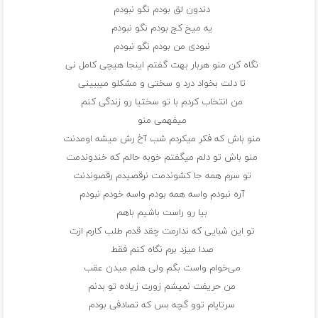
دندون لق بودم نگو نبودم
یه میخ کج بودم نگو نبودم
نبودی من بودم نگو نبودم
نگاه کن منو هربار بهت گفتم اینجا هیچی کامل نی
تا دلت بخواد درد و سختی و مشکلو میببینی
من انتخاب کردم با تو سختیا رو زندگی کنم
میفهمی منو
منو باش که فکر میکردم شب آخ رش میشه اومدنت
منو باش تو دلم میگفتم خوبه حالم که خندوندمت
تو سرم همه جا کشوندمت نرقصیدم رقصوندنت
آره نبودم واسه همه بودم واسه خودم نبودم
بیا رو راست باشیم باهم
تو این شبایی که ندارمت چقد قدم طلب کارم ازت
صدا میزد‌ برم نگاه کنم فقط
می‌خوام واست بگم ولی هلم میدن عقب
من حریفت نمیشم زورت زیاده تو بدنم
سرتاپام توو گچه بس که تصادفی بودم