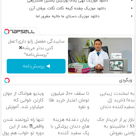
دانلود موزیک تهی یادانا بورتینن یاسین قلندرزهی
دانلود موزیک چقده گرمه نگات نگات عرفان آرن
دانلود موزیک دستای ما خالیه مغرور اما
ساییدگی مفصل زانو داری؟عمل
کنی بدتر می‌شه❌
"پرسش‌نامه"
◀ پرسش‌نامه
وبگردی
به لبخندت زیبایی
تا سقف 2۰۰ میلیون
ویدیو هولناک از جوان
بده! (خرید ژل
تومان اعتبار خرید طلا
کارتن خوابی که
سفیدکننده دندان
و نقره
میلیاردر شد. آموزش
با40%تخفیف)
رایگان
بازار پر از خریدار جک
پایان دغدغه هزینه
تنها راه ثروتمند شدن
S3 / ماشینتو به
های دندان پزشکی با
واقعی❗❗ بعد از این
راحتی بفروش
پک سفید کننده
دوره تو خواب هم پول