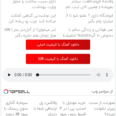
وقتشه فروشگاهت بیشتر
دارای سیب سلامت و مجوز
بفروشه ( همین الان ثبت نام
وزارت بهداشت
کن )
فروشگاه داری ؟ عضو شو تا 3
این نوشیدنی گیاهی کمکت
میلیارد وام بگیر
میکنه کبد چرب رو ریشه کن
کنی
عمر طولانی و زندگی سالم با
تتر میخوای؟ از آبان‌تتر بخر | 100
دمنوش ۱۰ گیاه!(۵۵% تخفیف)
هزار تومان هم جایزه بگیر
دانلود آهنگ با کیفیت اصلی
دانلود آهنگ با کیفیت 128
از سراسر وب
صورتت از سنت
خرید موبایل با
والکس: پل
سرمایه گذاری
پیرتر نشونت
اسنپ پی | در ۴
ارتباطی شما با
بدون ریسک با
میده؟
قسط بدون سود
دنیای
سود 38 درصد