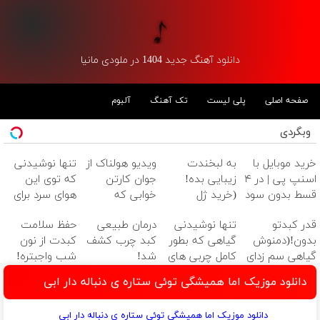
دانلود آهنگ جدید 1404 در ملودی مانیا
صفحه اصلی
پلی لیست
تک آهنگ
آلبوم
وبگردی
خرید موبایل با
به لبخندت
ویدیو هولناک از
تنها نوشیدنی
اسنپ پی | در ۴
زیبایی بده!
جوان کارتن
که توی این
قسط بدون سود
(خرید ژل
خوابی که
هوای سرد برای
و کارمزد!
سفیدکننده
میلیاردر شد.
کبدت خوبه😉
قدر کبدتو
تنها نوشیدنی
درمان طبیعی
حفظ سلامت
دندان
آموزش رایگان
55%تخفیف تا
بدون!(دمنوش
گیاهی که بطور
کبد چرب کشف
کبدت از نون
با40%تخفیف)
امشب
گیاهی سم زدای
کامل چربی های
شد!
شب واجبتره!
کبد)55%تخفیف
کبد رو از بین
دانلود موزیک اما همیشگی توئی ستاره ی دنباله دار ابی
میبره
دانلود موزیک اما همیشگی توئی ستاره ی دنباله دار ابی