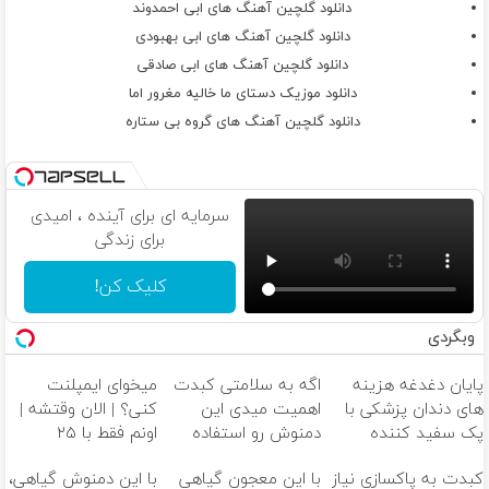
دانلود گلچین آهنگ های ابی احمدوند
دانلود گلچین آهنگ های ابی بهبودی
دانلود گلچین آهنگ های ابی صادقی
دانلود موزیک دستای ما خالیه مغرور اما
دانلود گلچین آهنگ های گروه بی ستاره
سرمایه ای برای آینده ، امیدی
برای زندگی
کلیک کن!
وبگردی
پایان دغدغه هزینه
اگه به سلامتی کبدت
میخوای ایمپلنت
های دندان پزشکی با
اهمیت میدی این
کنی؟ | الان وقتشه |
پک سفید کننده
دمنوش رو استفاده
اونم فقط با ۲۵
خانگی
کن
میلیون تومان!!!
کبدت به پاکسازی نیاز
با این معجون گیاهی
با این دمنوش گیاهی،