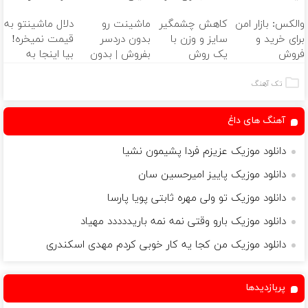
اندولیفت برش
و کارمزد!
سرمایه‌گذاری
سالانه📈
والکس: بازار امن
کاهش چشمگیر
ماشینت رو
دلال ماشینتو به
می‌گردونه 🔰
دیجیتال
برای خرید و
سایز و وزن با
بدون دردسر
قیمت نمیخره!
فروش
یک روش
بفروش | بدون
بیا اینجا به
دارایی‌های
خانگی60%تخفیف
کمسیون 😍
قیمت
دیجیتال
بفروش*فقط
تک آهنگ
خریدار واقعی*
آهنگ های داغ
دانلود موزیک عزیزم فردا پشیمون نشیا
دانلود موزیک پاییز امیرحسین سان
دانلود موزیک تو ولی مهره ثابتی پویا پارسا
دانلود موزیک بارو وقتی نمه نمه باریددددد مهیاد
دانلود موزیک من کجا یه کار خوبی کردم مهدی اسکندری
پربازدیدها