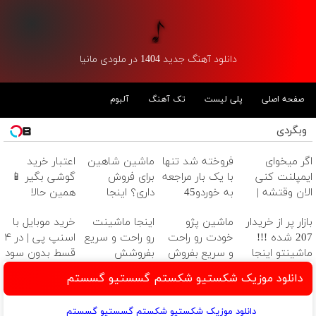
دانلود آهنگ جدید 1404 در ملودی مانیا
صفحه اصلی
پلی لیست
تک آهنگ
آلبوم
وبگردی
اگر میخوای
فروخته شد تنها
ماشین شاهین
اعتبار خرید
ایمپلنت کنی
با یک بار مراجعه
برای فروش
گوشی بگیر 📱
الان وقتشه |
به خوردو45
داری؟ اینجا
همین حالا
فقط با ۲۵
سریع و راحت
درخواست اعتبار
بازار پر از خریدار
ماشین پژو
اینجا ماشینت
خرید موبایل با
میلیون تومان!!!
بفروش
بده 🎯
207 شده !!!
خودت رو راحت
رو راحت و سریع
اسنپ پی | در ۴
ماشینتو اینجا
و سریع بفروش
بفروشش
قسط بدون سود
به راحتی بفروش
و کارمزد!
دانلود موزیک شکستیو شکستم گسستیو گسستم
دانلود موزیک شکستیو شکستم گسستیو گسستم