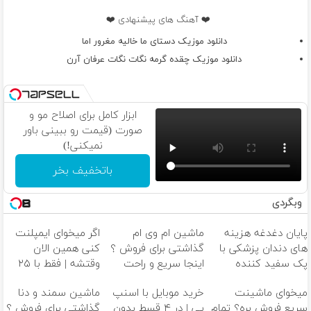
❤️ آهنگ های پیشنهادی ❤️
دانلود موزیک دستای ما خالیه مغرور اما
دانلود موزیک چقده گرمه نگات نگات عرفان آرن
ابزار کامل برای اصلاح مو و
صورت (قیمت رو ببینی باور
نمیکنی!)
باتخفیف بخر
وبگردی
پایان دغدغه هزینه
ماشین ام وی ام
اگر میخوای ایمپلنت
های دندان پزشکی با
گذاشتی برای فروش ؟
کنی همین الان
پک سفید کننده
اینجا سریع و راحت
وقتشه | فقط با ۲۵
خانگی
بفروش
میلیون تومان!!!
میخوای ماشینت
خرید موبایل با اسنپ
ماشین سمند و دنا
سریع فروش بره؟ تمام
پی | در ۴ قسط بدون
گذاشتی برای فروش ؟