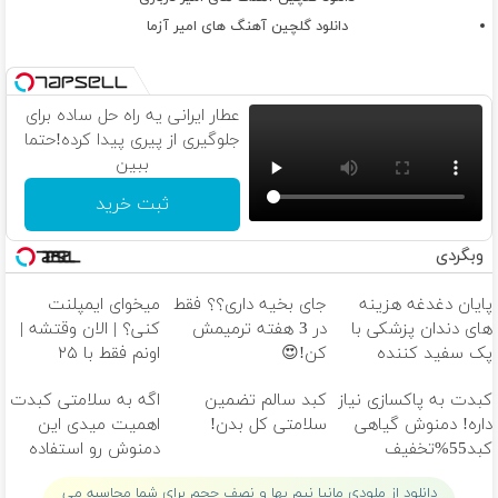
دانلود گلچین آهنگ های امیر آزما
عطار ایرانی یه راه حل ساده برای
جلوگیری از پیری پیدا کرده!حتما
ببین
ثبت خرید
وبگردی
پایان دغدغه هزینه
جای بخیه داری؟؟ فقط
میخوای ایمپلنت
های دندان پزشکی با
در 3 هفته ترمیمش
کنی؟ | الان وقتشه |
پک سفید کننده
کن!😍
اونم فقط با ۲۵
خانگی
میلیون تومان!!!
کبدت به پاکسازی نیاز
کبد سالم تضمین
اگه به سلامتی کبدت
داره! دمنوش گیاهی
سلامتی کل بدن!
اهمیت میدی این
کبد55%تخفیف
دمنوش رو استفاده
کن
دانلود از ملودی مانیا نیم بها و نصف حجم برای شما محاسبه می