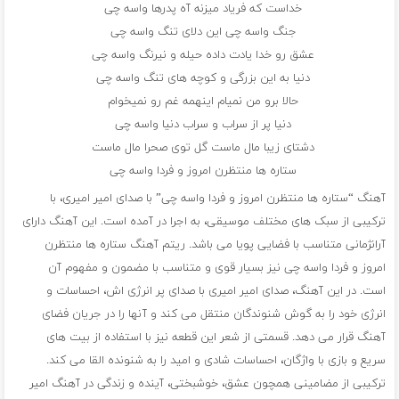
خداست که فریاد میزنه آه پدرها واسه چی
جنگ واسه چی این دلای تنگ واسه چی
عشق رو خدا یادت داده حیله و نیرنگ واسه چی
دنیا به این بزرگی و کوچه های تنگ واسه چی
حالا برو من نمیام اینهمه غم رو نمیخوام
دنیا پر از سراب و سراب دنیا واسه چی
دشتای زیبا مال ماست گل توی صحرا مال ماست
ستاره ها منتظرن امروز و فردا واسه چی
آهنگ “ستاره ها منتظرن امروز و فردا واسه چی” با صدای امیر امیری، با
ترکیبی از سبک های مختلف موسیقی، به اجرا در آمده است. این آهنگ دارای
آرانژمانی متناسب با فضایی پویا می باشد. ریتم آهنگ ستاره ها منتظرن
امروز و فردا واسه چی نیز بسیار قوی و متناسب با مضمون و مفهوم آن
است. در این آهنگ، صدای امیر امیری با صدای پر انرژی اش، احساسات و
انرژی خود را به گوش شنوندگان منتقل می کند و آنها را در جریان فضای
آهنگ قرار می دهد. قسمتی از شعر این قطعه نیز با استفاده از بیت های
سریع و بازی با واژگان، احساسات شادی و امید را به شنونده القا می کند.
ترکیبی از مضامینی همچون عشق، خوشبختی، آینده و زندگی در آهنگ امیر