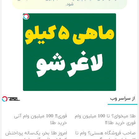
شود.
از سراسر وب
طلا میخوای؟ تا 100 میلیون وام
فوری‼️ 100 میلیون وام آنی
فوری خرید طلا‼️
خرید طلا
صاحب فروشگاه هستی؟ وام تا
امروز طلا بخر، یک‌ساله پرداختش