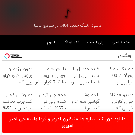
دانلود آهنگ جدید 1404 در ملودی مانیا
صفحه اصلی
پلی لیست
تک آهنگ
آلبوم
وبگردی
وام بگیر، طلا
خرید موبایل با
تا آخر جام
بدون رژیم و
بخر💰 تا 100
اسنپ پی | در ۴
جهانی با پودر
ورزش کیلو کیلو
میلیون وام
قسط بدون سود
جلبک7 کیلو لاغر
وزن کم
فوری بدون
و کارمزد!
شو!
کنید(تخفیف تا
ویدیو هولناک از
با دمنوش
همه چی گرون
دمنوشی که از
ضامن
امشب)
جوان کارتن
گیاهی سم زدای
شده ولی تو
کبدچرب نجاتت
خوابی که
کبد مراقب
با55%تخفیف
میده رو با 55%
میلیاردر شد.
سلامتیت
کبدت رو
تخفیف بخر!
دانلود موزیک ستاره ها منتظرن امروز و فردا واسه چی امیر
آموزش رایگان
باش+تخفیف
پاکسازی کن
امیری
ویژه