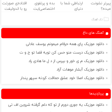
پیرتر نشونت
ارتباطی شما با
بده و پرتفوی
افتاده‌ی صورتت
میده؟
دنیای
اختصاصی‌ایت
رو با اندولیفت
اندولیفت برش
سرمایه‌گذاری
رو بساز!
جوونش کن 💟
می‌گردونه 🔰
دیجیتال
تک آهنگ
آهنگ های داغ
دانلود موزیک پای همه حرفام میمونم یوسف عادلی
دانلود موزیک درست منو حس کن تویه فضا تو ج و ت
دانلود موزیک م ی خور و بپرس از د ل ما هادی راد
دانلود موزیک آبشار موهات آراد
دانلود موزیک اصلا خود عشق حماقت کردنه سپهر پندار
پربازدیدها
دانلود موزیک یه جوری دورم از تو که دلم گرفته شروین اف تی