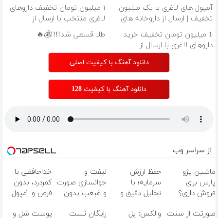
داروخانه‌
آمپول های لاغری با یک میلیون
۱ میلیون تومان تخفیف داروهای
تخفیف | ارسال از داروخانه های
لاغری منتخب با ارسال از
معتبر
داروخانه نزدیکت
1 میلیون تومان تخفیف خرید
طلا قسطی شد!!!!💰🔥
داروهای لاغری با ارسال از
داروخانه و پک یخ!
دانلود آهنگ با کیفیت اصلی
دانلود آهنگ با کیفیت 128
از سراسر وب
ماشین پژو
حفظ ارزش
لیفت و
خداحافظی با
پارس برای
سرمایه؛ با
جوانسازی صورت
کمردرد، بدون
فروش داری؟
تحلیل دقیق و
و غبغب بدون
قرص و آمپول
اینجا سریع
سیگنال‌های به
جراحی و دوران
صورتت از سنت
والکس: پل
رایگان تست
پوست شل و
بفروشش
موقع!
نقاهت ✨