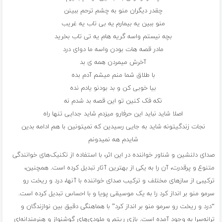
چقدر دیگران منو به چشم ترحم ببینن
منو ببین یه بیمارم یه بی تاب یه غریب
بچه نیستم واسه گریه هام یه تی تاب بخرید
مادر قصه هات بودن واسه ما دوای درد
آخرش میمردن همه ی بد
با طلاق شما منم میشم آدم بده
بیا خوبی کن و بد بودنو یادم نده
نکه فک کنین تو این قصه بد شدم نه
اصلا شاید نباید این حرفارو میزدم شاید جدایی تنها راه
نجات زندگیتونه شاید به جایی رسیدین که نمیتونین با هم ادامه بدین
شایدم هه نمیدونم
صدای دلنشین و شناور خواننده در این اثر، با استفاده از تکنیک‌های خوانندگی
متنوع و پرقدرت، آن را به یکی از بهترین آثار تبدیل کرده است. همچنین،
ترکیبی از سازهای مختلف و ترکیب صدای خواننده با آنها، درد و ریخت رو
سرمو منو بر انداز کرد را به یک موسیقی پویا و با احساس تبدیل کرده است.
“درد و ریخت رو سرمو منو بر انداز کرد” با هماهنگی دقیق بین نوازندگان و
ترانه‌سرا به وجود آمده است. بازی ریتم و ملودی‌های گوشنواز و هنرمندانه‌ای