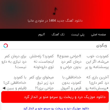
دانلود آهنگ جدید 1404 در ملودی مانیا
صفحه اصلی
پلی لیست
تک آهنگ
آلبوم
وبگردی
کمردردت خوب
‼️جراحی ممنوع‼️
کمردرد؟ راه‌حلش
برای درمان کمر
می‌شه، اگر این
درمان کمر درد
اینجاست، نه
درد نیازی به دارو
پرسشنامه رو پر
بدون جراحی و
توی داروخونه
نیست!
کنی!!
دوره نقاهت
(◂پرسش‌نامه رو
آخرین باری که
خداحافظی با
میخوای برای کمر
با کمردرد
پر کن)
درد کمر داری!
کمردرد، بدون
درد زیر تیغ
خداحافظی کن!
◗پرسش‌نامه رو
قرص و آمپول
جراحی بری؟!
(فیلم و ببین ◀
پر کن◖
◗پرسش‌نامه رو
پرسش‌نامه رو
دانلود موزیک درد و ریخت رو سرمو منو بر انداز کرد
پر کن◖
پرکن)
دانلود موزیک درد و ریخت رو سرمو منو بر انداز کرد