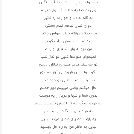
نمیخوام برم پی مواد و خلاف سنگین
ولی به خدا یه خط صاف نوار مغزیم
نه ناله نه داد و هوار نداره تاثیر
دوای شبای تباهم تمام مستی
منو یادتون رفته خیلی حواس پرتین
امید منو شما نقش برآب کردین
من دیوانه وار تشنه ی نوازشم
نمیخوام منو دعا کنین تو نماز شب
تو خواسته هامو همه ی نیازارو دیدی
بگو جواب این فرزند بی آزارو میدی
بابا تو بت منی یعنی تو خود منی
حال میکنم وقتی میبینم دور همیم
بدون شما و تنها و دریغ از یه دوست
به خودم میگم که تو آتیش حقیقت بسوز
یه بار دنیا رو از نگاه من ببینین
یه بارم شده پای صدای من بشینین
بیاین به خاطر من یه راه حل بچینیم