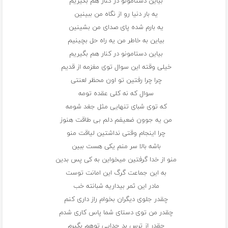
بیاین دستامونو در کنار هم بگیریم
یه بار دنیا رو از نگاه من ببینین
یه بارم شده پای صدای من بشینین
بیاین به خاطر من یه راه حل بچینیم
بیاین دستامونو در کنار هم بگیریم
خیلی وقته این سوال توی مغزمه از قدیم
چرا چرا رفتین تو اون محظر لعنتی
سوال که نه کلی عقده تومه
که توی شبای تنهایی مثل جغد شومه
من یه جوون ضعیفم دلم بی طاقت هنوز
چرا اینجام وقتی نداشتین لیاقت منو
باشه بالا سر منم یکی هست ببین
منو از خدا گرفتین میخواین به کی پس بدین
به این جماعت گرگ این امانت توست
مادر این ثمر بیداریه شبانته خب
چقدر جلوی دیگران بخوام راز داری کنم
چقدر من توی دستای شما پاس کاری شدم
چقدر از ترس بد جدایی توهم بگیرم