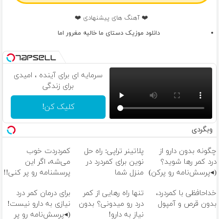
❤️ آهنگ های پیشنهادی ❤️
دانلود موزیک دستای ما خالیه مغرور اما
سرمایه ای برای آینده ، امیدی
برای زندگی
کلیک کن!
وبگردی
چگونه بدون دارو از
پلاتینر تراپی: راه حل
کمردردت خوب
درد کمر رها شوید؟
نوین برای کمردرد در
می‌شه، اگر این
(◂پرسش‌نامه رو پرکن)
منزل شما
پرسشنامه رو پر کنی!!
خداحافظی با کمردرد،
تنها راه رهایی از کمر
برای درمان کمر درد
بدون قرص و آمپول
درد رو میدونی؟ بدون
نیازی به دارو نیست!
نیاز به دارو!
(◂پرسش‌نامه رو پر