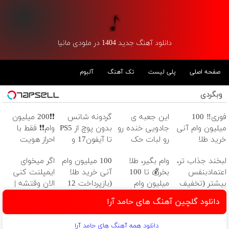
دانلود آهنگ جدید 1404 در ملودی مانیا
صفحه اصلی
پلی لیست
تک آهنگ
آلبوم
وبگردی
فوری‼️ 100
این جعبه ی
گردونه شانس
❗❗200 میلیون
میلیون وام آنی
جادویی خنده رو
بدون پوچ از PS5
وام❗❗ فقط با
خرید طلا
رو لبات حک
تا آیفون17 و
احراز هویت
میکنه
بیت کوین 🔥
لبخند جذاب تر،
وام بگیر، طلا
100 میلیون وام
اگر میخوای
خرید40%تخفیف
اعتمادبنفس
بخر💰 تا 100
آنی خرید طلا
ایمپلنت کنی
بیشتر (تخفیف
میلیون وام
(بازپرداخت 12
الان وقتشه |
تا امشب)
فوری بدون
ماهه)
فقط با ۲۵
دانلود گلچین آهنگ های حامد آرا
ضامن
میلیون تومان!!!
دانلود همه آهنگ های حامد آرا