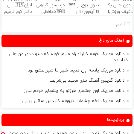
بدون حتی یک
بدون پوچ از PS5
چربیسوز گیاهی
ایران🇮🇷 این
ثبت کن
دقیقه ورزش!
تا آیفون17 و
👋🏻خدافظی
دکتر کرم ترمیم
بیت کوین 🔥
همیشگی با
کننده 23 روزه
چاقی!خرید با
ساخت!
آلبوم
تخفیف
آهنگ های داغ
دانلود موزیک خوبه کنارتو راه میرم خوبه که دلتو دادی من علی
خدابنده
دانلود موزیک يادمه اون قديما شهر ما شهر عشق بود
دانلود گلچین آهنگ های مجید پورشریف
دانلود موزیک اون چشمای هرزتو به چشمای خودم بدوز
دانلود موزیک آخه چشمات دیوونه کنندس سانی اربابی
پربازدیدها
دانلود موزیک تو در تنهایی من همدمی تو با بی تابی من محرمی