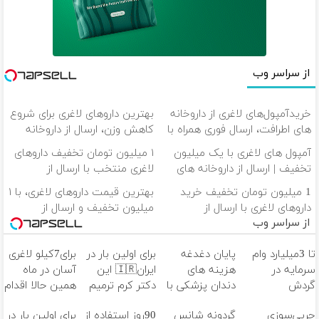
از سراسر وب
خریدآمپول‌های لاغری از داروخانه
بهترین داروهای لاغری برای شروع
های اطرافت، ارسال فوری همراه با
کاهش وزن، ارسال از داروخانه
پک یخ!
های نزدیکت!
آمپول های لاغری با یک میلیون
۱ میلیون تومان تخفیف داروهای
تخفیف | ارسال از داروخانه های
لاغری منتخب با ارسال از
معتبر
داروخانه نزدیکت
1 میلیون تومان تخفیف خرید
بهترین قیمت داروهای لاغری، با ۱
داروهای لاغری با ارسال از
میلیون تخفیف و ارسال از
از سراسر وب
داروخانه و پک یخ!
داروخانه‌
تا 3میلیارد وام
پایان دغدغه
برای اولین بار در
برای7کیلو لاغری
سرمایه در
هزینه های
ایران🇮🇷 این
آسان در ماه
گردش
دندان پزشکی با
دکتر کرم ترمیم
همین حالا اقدام
فروشندگان =>
پک سفید
کننده 23 روزه
کن!سفارش با
چربی‌سوزی
گردونه شانس
90روز استفاده از
برای اولین بار در
فروشگاهت رو
کننده خانگی
ساخت!
قیمت قدیم