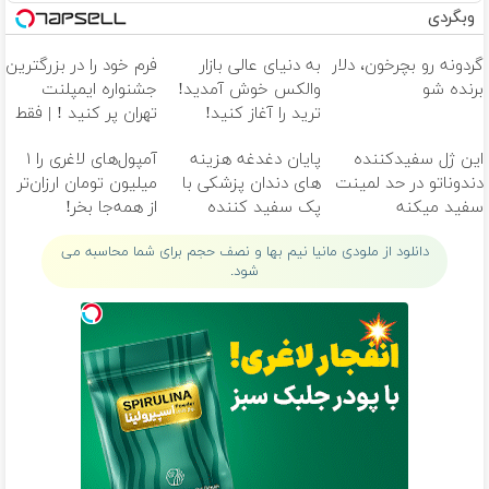
وبگردی
گردونه رو بچرخون، دلار
به دنیای عالی بازار
فرم خود را در بزرگترین
برنده شو
والکس خوش آمدید!
جشنواره ایمپلنت
ترید را آغاز کنید!
تهران پر کنید ! | فقط
۲۵ میلیون
این ژل سفیدکننده
پایان دغدغه هزینه
آمپول‌های لاغری را ۱
دندوناتو در حد لمینت
های دندان پزشکی با
میلیون تومان ارزان‌تر
سفید میکنه
پک سفید کننده
از همه‌جا بخر!
(40%تخفیف)
خانگی
دانلود از ملودی مانیا نیم بها و نصف حجم برای شما محاسبه می
شود.