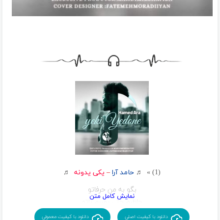
(1) » ♬
حامد آرا
–
یکی یدونه
♬
بگو به من حرفاتو
حاظرم حتی بمیرم باتو
واسم شدی تو دلی
دانلود با کیفیت اصلی
دانلود با کیفیت معمولی