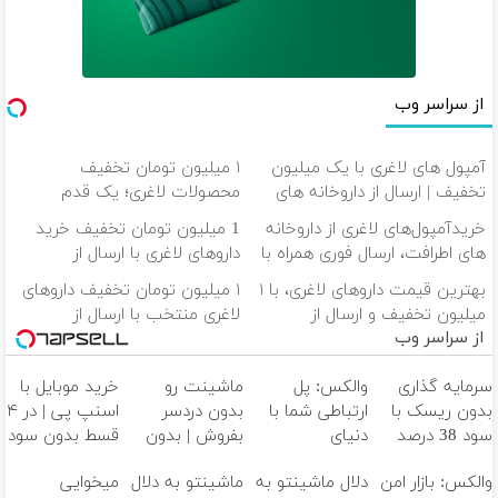
از سراسر وب
آمپول های لاغری با یک میلیون
۱ میلیون تومان تخفیف
تخفیف | ارسال از داروخانه های
محصولات لاغری؛ یک قدم
معتبر
نزدیک‌تر به شروع کاهش وزن
خریدآمپول‌های لاغری از داروخانه
1 میلیون تومان تخفیف خرید
های اطرافت، ارسال فوری همراه با
داروهای لاغری با ارسال از
پک یخ!
داروخانه و پک یخ!
بهترین قیمت داروهای لاغری، با ۱
۱ میلیون تومان تخفیف داروهای
میلیون تخفیف و ارسال از
لاغری منتخب با ارسال از
از سراسر وب
داروخانه‌
داروخانه نزدیکت
سرمایه گذاری
والکس: پل
ماشینت رو
خرید موبایل با
بدون ریسک با
ارتباطی شما با
بدون دردسر
اسنپ پی | در ۴
سود 38 درصد
دنیای
بفروش | بدون
قسط بدون سود
سالانه📈
سرمایه‌گذاری
کمسیون 😍
و کارمزد!
والکس: بازار امن
دلال ماشینتو به
ماشینتو به دلال
میخوایی
دیجیتال