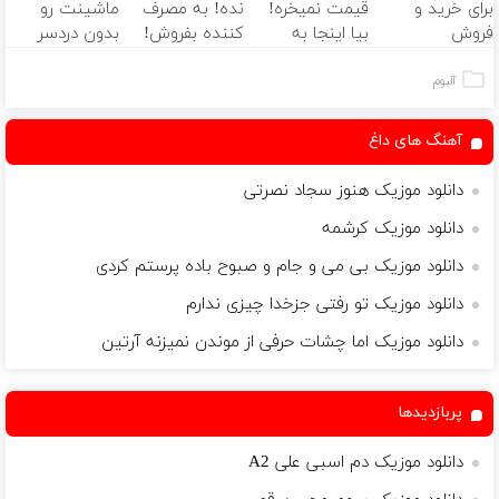
برای خرید و
قیمت نمیخره!
نده! به مصرف
ماشینت رو
فروش
بیا اینجا به
کننده بفروش!
بدون دردسر
دارایی‌های
قیمت
بدون پاسخ به
بفروشی؟ بدون
دیجیتال
بفروش*فقط
یک تماس
کمیسیون
آلبوم
خریدار واقعی*
آهنگ های داغ
دانلود موزیک هنوز سجاد نصرتی
دانلود موزیک کرشمه
دانلود موزیک بی می و جام و صبوح باده پرستم کردی
دانلود موزیک تو رفتی جزخدا چيزی ندارم
دانلود موزیک اما چشات حرفی از موندن نمیزنه آرتین
پربازدیدها
دانلود موزیک دم اسبی علی A2