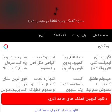
دانلود آهنگ جدید 1404 در ملودی مانیا
صفحه اصلی
پلی لیست
تک آهنگ
آلبوم
وبگردی
اگر میخوای
خداحافظی با
این نوشیدنی
سال جدید رو با
ایمپلنت کنی
کمردرد، بدون
گیاهی مثل آهن
یه کبد سرحال
الان وقتشه |
قرص و آمپول
ربا سموم
شروع کن!55%
فقط با ۲۵
کبدتان را نابود
تخفیف تا
میدونم عاشق
کبدت
تنها راه نجات
قوی ترین سلاح
میلیون تومان!!!
می کند
امشب
کبدتی! با
خسته‌ست؟با
کبد از بیماری ها
در برابر
دمنوش سم زدا،
یک فنجون
و سموم خطرناک
کبدچرب(دمنوش
سلامتیشو
دمنوش گیاهی
سم زدای
دانلود گلچین آهنگ های حامد آذری
تضمین کن
پاکسازیش کن
گیاهی55%تخفیف)
55% تخفیف
دانلود همه آهنگ های حامد آذری