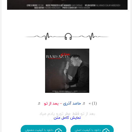
(1) » ♬
حامد آذری
–
بعد از تو
♬
بعد از تو فقط عطر تورو یادم میاد
منو جا بده تو دلتنگی هات
دلم چشمای مشکیت رو میخواد
دانلود با کیفیت اصلی
دانلود با کیفیت معمولی