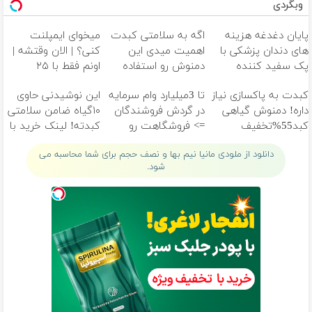
وبگردی
پایان دغدغه هزینه
اگه به سلامتی کبدت
میخوای ایمپلنت
های دندان پزشکی با
اهمیت میدی این
کنی؟ | الان وقتشه |
پک سفید کننده
دمنوش رو استفاده
اونم فقط با ۲۵
خانگی
کن
میلیون تومان!!!
کبدت به پاکسازی نیاز
تا 3میلیارد وام سرمایه
این نوشیدنی حاوی
داره! دمنوش گیاهی
در گردش فروشندگان
۱۰گیاه ضامن سلامتی
کبد55%تخفیف
=> فروشگاهت رو
کبدته! لینک خرید با
ثبت کن
تخفیف
دانلود از ملودی مانیا نیم بها و نصف حجم برای شما محاسبه می
شود.