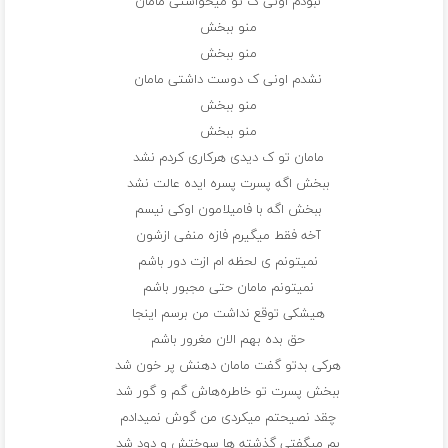
نبودم اونی ک تو میخواستی مامان
منو ببخش
منو ببخش
نشدم اونی ک دوست داشتی مامان
منو ببخش
منو ببخش
مامان تو ک دیدی هرکاری کردم نشد
ببخش اگه پسرت پسره ایده عالت نشد
ببخش اگه با فامیلامون اوکی نیسم
آخه فقط میگیرم فازه منفی ازشون
نمیتونم ی لحظه ام ازت دور باشم
نمیتونم مامان حتی مجبور باشم
هیشکی توقع نداشت من برسم اینجا
حق بده بهم الان مغرور باشم
هرکی بدتو گفت مامان دهنش پر خون شد
ببخش پسرت تو خاطره‌هاش گم و گور شد
چقد نصیحتم میکردی من گوش نمیدادم
بم میگفتی گذشته ها سوختش و دود شد