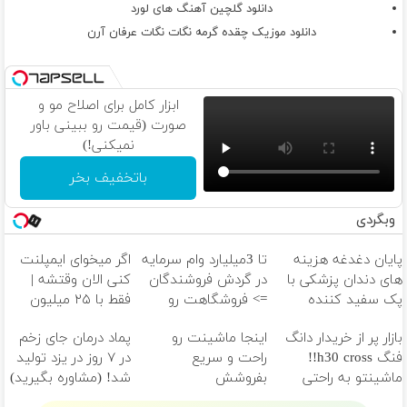
دانلود گلچین آهنگ های لورد
دانلود موزیک چقده گرمه نگات نگات عرفان آرن
ابزار کامل برای اصلاح مو و
صورت (قیمت رو ببینی باور
نمیکنی!)
باتخفیف بخر
وبگردی
پایان دغدغه هزینه
تا 3میلیارد وام سرمایه
اگر میخوای ایمپلنت
های دندان پزشکی با
در گردش فروشندگان
کنی الان وقتشه |
پک سفید کننده
=> فروشگاهت رو
فقط با ۲۵ میلیون
خانگی
ثبت کن
تومان!!!
بازار پر از خریدار دانگ
اینجا ماشینت رو
پماد درمان جای زخم
فنگ h30 cross!!
راحت و سریع
در ۷ روز در یزد تولید
ماشینتو به راحتی
بفروشش
شد! (مشاوره بگیرید)
بفروش