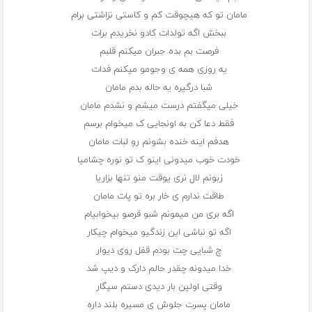
مامان تو که هیچوقت کم و کاستی نزاشتی برام
ببخش اگه تولدات کادو نخریدم برات
فرصت بم بده جبران میکنم قلبم
یه روزی همه ی وجومو میکنم فدات
شبا درگیره یه حاله بدم مامان
خیلی میگفتم درست میشم و نشدم مامان
فقط دعا کن به اونجایی ک میخوام برسم
هدفم اینه خنده بشونم رو لبات مامان
خودت خوب میدونی اینو ک‌ تو نوره چشامیا
زبونم لال نری یوقت منو تنها بزاریا
طاقت ندارم ی خار بره تو پات مامان
اگه بری من میمونم شبو‌ قرصو بیخوابیام
اگه تو نباشی این زندگیو میخوام چیکار
چ شبایی چت بودم قفل روی دیوار
خدا میدونه چقدر حالم دارک و دیپ شد
وقتی اولین بار دیدی دستم سیگار
مامان پسرت جلوش ی مسیره بلند داره