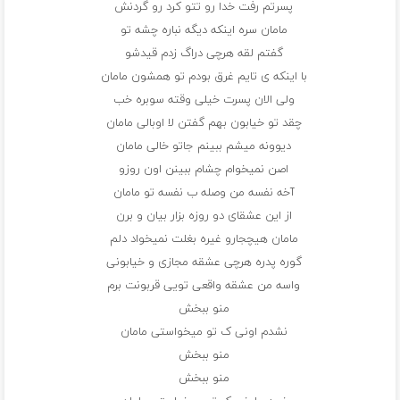
پسرتم رفت خدا رو تتو کرد رو‌ گردنش
مامان سره اینکه دیگه نباره چشه تو
گفتم لقه هرچی دراگ زدم قیدشو
با اینکه ی تایم غرق بودم تو همشون مامان
ولی الان پسرت خیلی وقته سوبره خب
چقد تو خیابون بهم گفتن لا اوبالی مامان
دیوونه میشم ببینم جاتو خالی مامان
اصن نمیخوام چشام ببینن اون روزو
آخه نفسه من وصله ب نفسه تو مامان
از این عشقای دو روزه بزار بیان و برن
مامان هیچجارو غیره بغلت نمیخواد دلم
گوره پدره هرچی عشقه مجازی و خیابونی
واسه من عشقه واقعی تویی قربونت برم
منو ببخش
نشدم اونی ک تو میخواستی مامان
منو ببخش
منو ببخش