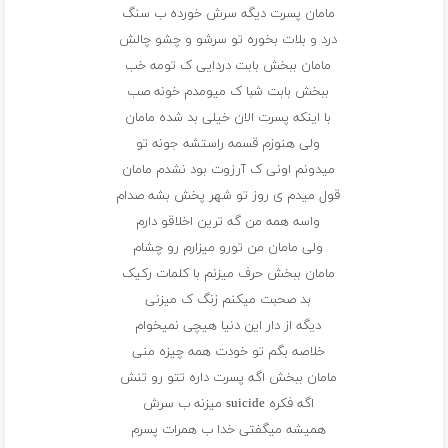
مامان پسرت دیگه سرش خورده ب سنگ
درد و بلات بخوره تو سرشو و چشو چالش
مامان ببخش بابت دردایی ک تومه خب
ببخش بابت شبا ک میومدم خونه صب
با اینکه پسرت الان خیلی بد شده مامان
ولی هنوزم قسمه راستشه جونه تو
میدونم اونی ک آرزوت بود نشدم مامان
قول میدم ی روز تو شهر پخش بشه صدام
واسه همه من گه ترین اخلاقو دارم
ولی مامان من تورو میزارم رو چشام
مامان ببخش حرف میزنم با کلمات رکیک
بد صحبت میکنم زنگ ک میزنی
دیگه از دار این دنیا هیچی نمیخوام
خلاصه بگم تو خودت همه چیزه منی
مامان ببخش اگه پسرت داره تتو رو تنش
اگه فکره suicide میزنه ب سرش
همیشه میگفتی خدا ب همرات پسرم