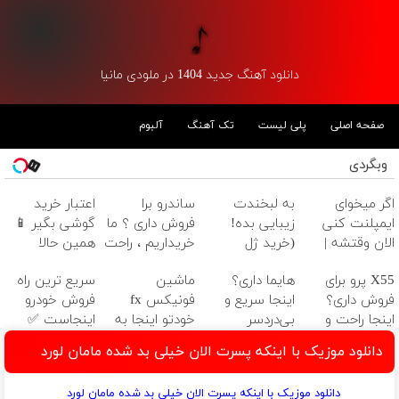
دانلود آهنگ جدید 1404 در ملودی مانیا
صفحه اصلی
پلی لیست
تک آهنگ
آلبوم
وبگردی
اگر میخوای
به لبخندت
ساندرو برا
اعتبار خرید
ایمپلنت کنی
زیبایی بده!
فروش داری ؟ ما
گوشی بگیر 📱
الان وقتشه |
(خرید ژل
خریداریم ، راحت
همین حالا
فقط با ۲۵
سفیدکننده
بفروشش
درخواست اعتبار
X55 پرو برای
هایما داری؟
ماشین
سریع ترین راه
میلیون تومان!!!
دندان
بده 🎯
فروش داری؟
اینجا سریع و
فونیکس fx
فروش خودرو
با40%تخفیف)
اینجا راحت و
بی‌دردسر
خودتو اینجا به
اینجاست ✅
سریع بفروشش
می‌فروشی
راحتی بفروش
دانلود موزیک با اینکه پسرت الان خیلی بد شده مامان لورد
دانلود موزیک با اینکه پسرت الان خیلی بد شده مامان لورد